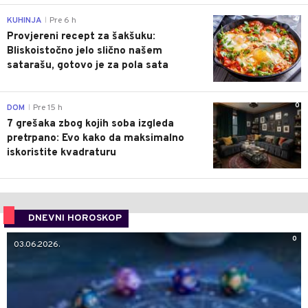
0
KUHINJA
Pre 6 h
|
Provjereni recept za šakšuku:
Bliskoistočno jelo slično našem
satarašu, gotovo je za pola sata
0
DOM
Pre 15 h
|
7 grešaka zbog kojih soba izgleda
pretrpano: Evo kako da maksimalno
iskoristite kvadraturu
DNEVNI HOROSKOP
0
03.06.2026.