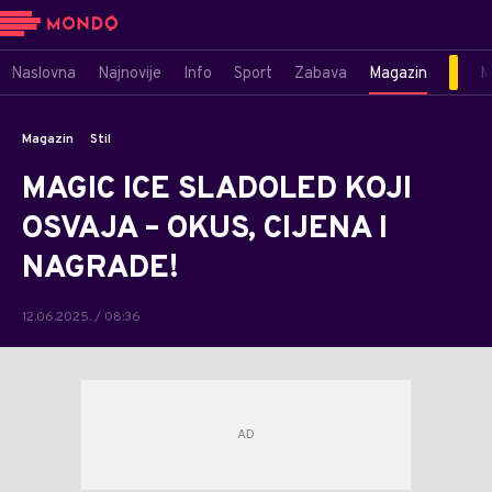
Naslovna
Najnovije
Info
Sport
Zabava
Magazin
M
Magazin
Stil
MAGIC ICE SLADOLED KOJI
OSVAJA – OKUS, CIJENA I
NAGRADE!
12.06.2025. / 08:36