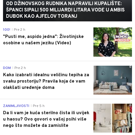
OD DŽINOVSKOG RUDNIKA NAPRAVILI KUPALIŠTE:
ŠPANCI SIPALI 500 MILIJARDI LITARA VODE U AMBIS
DUBOK KAO AJFELOV TORANJ
0
100!
Pre 2 h
|
"Pusti me, aspido jedna": Životinjske
osobine u našem jeziku (Video)
0
DOM
Pre 2 h
|
Kako izabrati idealnu veličinu tepiha za
svaku prostoriju? Pravila koja će vam
olakšati uređenje doma
0
ZANIMLJIVOSTI
Pre 5 h
|
Da li vam je kuća sterilno čista ili uvijek
u haosu? Ovo govori o vašoj psihi više
nego što možete da zamislite