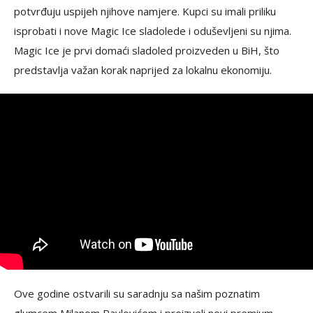
potvrđuju uspijeh njihove namjere. Kupci su imali priliku
isprobati i nove Magic Ice sladolede i oduševljeni su njima.
Magic Ice je prvi domaći sladoled proizveden u BiH, što
predstavlja važan korak naprijed za lokalnu ekonomiju.
Ove godine ostvarili su saradnju sa našim poznatim
glumcem Milanom Pavlovićem i proizveli novi premium