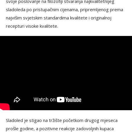
svoje poslovanje na filozofiji stvaranja najkvalitetnijeg
sladoleda po pristupačnim cijenama, pripremljenog prema
najvišim svjetskim standardima kvalitete i originalnoj
recepturi visoke kvalitete.
Sladoled je stigao na tržište početkom drugog mjeseca
prošle godine, a pozitivne reakcije zadovoljnih kupaca