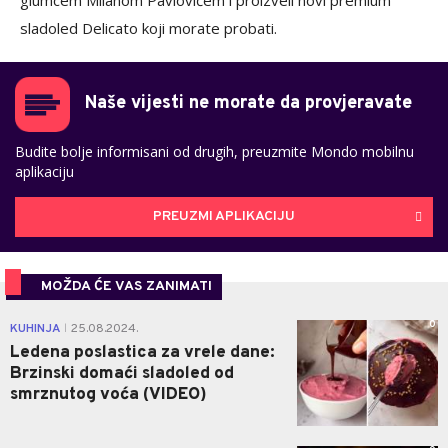
sladoled Delicato koji morate probati.
Naše vijesti ne morate da provjeravate
Budite bolje informisani od drugih, preuzmite Mondo mobilnu
aplikaciju
PREUZMI APLIKACIJU
MOŽDA ĆE VAS ZANIMATI
0
KUHINJA
25.08.2024.
|
Ledena poslastica za vrele dane:
Brzinski domaći sladoled od
smrznutog voća (VIDEO)