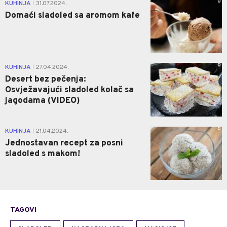
0
KUHINJA
31.07.2024.
|
Domaći sladoled sa aromom kafe
0
KUHINJA
27.04.2024.
|
Desert bez pečenja:
Osvježavajući sladoled kolač sa
jagodama (VIDEO)
0
KUHINJA
21.04.2024.
|
Jednostavan recept za posni
sladoled s makom!
TAGOVI