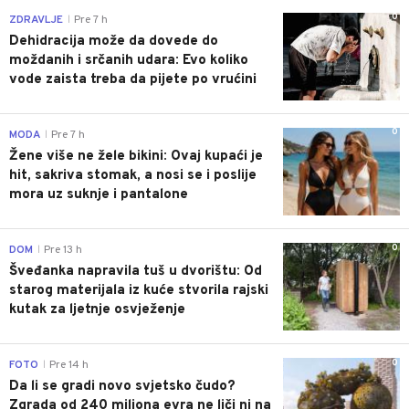
0
ZDRAVLJE
Pre 7 h
|
Dehidracija može da dovede do
moždanih i srčanih udara: Evo koliko
vode zaista treba da pijete po vrućini
0
MODA
Pre 7 h
|
Žene više ne žele bikini: Ovaj kupaći je
hit, sakriva stomak, a nosi se i poslije
mora uz suknje i pantalone
0
DOM
Pre 13 h
|
Šveđanka napravila tuš u dvorištu: Od
starog materijala iz kuće stvorila rajski
kutak za ljetnje osvježenje
0
FOTO
Pre 14 h
|
Da li se gradi novo svjetsko čudo?
Zgrada od 240 miliona evra ne liči ni na