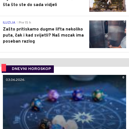
šta što ste do sada vidjeli
0
ILUZIJA
Pre 15 h
|
Zašto pritiskamo dugme lifta nekoliko
puta, čak i kad svijetli? Naš mozak ima
poseban razlog
DNEVNI HOROSKOP
0
03.06.2026.