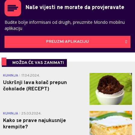
Naše vijesti ne morate da provjeravate
Budite bolje informisani od drugih, preuzmite Mondo mobilnu
aplikaciju
PREUZMI APLIKACIJU
MOŽDA ĆE VAS ZANIMATI
0
KUHINJA
17.04.2024.
|
Uskršnji lava kolač prepun
čokolade (RECEPT)
0
KUHINJA
25.03.2024.
|
Kako se prave najukusnije
krempite?