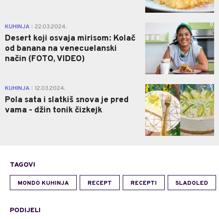
0
KUHINJA
22.03.2024.
|
Desert koji osvaja mirisom: Kolač
od banana na venecuelanski
način (FOTO, VIDEO)
0
KUHINJA
12.03.2024.
|
Pola sata i slatkiš snova je pred
vama - džin tonik čizkejk
TAGOVI
MONDO KUHINJA
RECEPT
RECEPTI
SLADOLED
PODIJELI