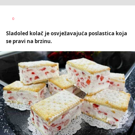
Dušan
AUTOR
0
Volaš
Sladoled kolač je osvježavajuća poslastica koja
se pravi na brzinu.