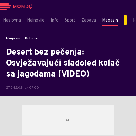
Naslovna
Najnovije
Info
Sport
Zabava
Magazin
M
Magazin
Kuhinja
Desert bez pečenja:
Osvježavajući sladoled kolač
sa jagodama (VIDEO)
27.04.2024. / 07:00