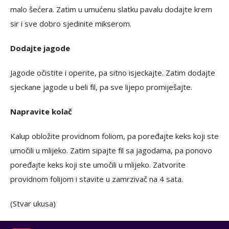
malo šećera. Zatim u umućenu slatku pavalu dodajte krem
sir i sve dobro sjedinite mikserom.
Dodajte jagode
Jagode očistite i operite, pa sitno isjeckajte. Zatim dodajte
sjeckane jagode u beli fil, pa sve lijepo promiješajte.
Napravite kolač
Kalup obložite providnom foliom, pa poređajte keks koji ste
umočili u mlijeko. Zatim sipajte fil sa jagodama, pa ponovo
poređajte keks koji ste umočili u mlijeko. Zatvorite
providnom folijom i stavite u zamrzivač na 4 sata.
(Stvar ukusa)