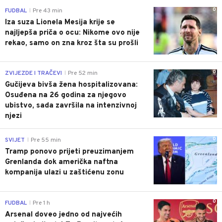
0
FUDBAL
Pre 43 min
|
Iza suza Lionela Mesija krije se
najljepša priča o ocu: Nikome ovo nije
rekao, samo on zna kroz šta su prošli
0
ZVIJEZDE I TRAČEVI
Pre 52 min
|
Gučijeva bivša žena hospitalizovana:
Osuđena na 26 godina za njegovo
ubistvo, sada završila na intenzivnoj
njezi
0
SVIJET
Pre 55 min
|
Tramp ponovo prijeti preuzimanjem
Grenlanda dok američka naftna
kompanija ulazi u zaštićenu zonu
0
FUDBAL
Pre 1 h
|
Arsenal doveo jedno od najvećih