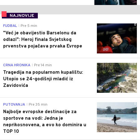
NAJNOVIJE
0
FUDBAL
Pre 5 min
|
"Već je obavijestio Barselonu da
odlazi": Heroj finala Svjetskog
prvenstva pojačava prvaka Evrope
0
CRNA HRONIKA
Pre 14 min
|
Tragedija na popularnom kupalištu:
Utopio se 24-godišnji mladić iz
Zavidovića
0
PUTOVANJA
Pre 35 min
|
Najbolje evropske destinacije za
sportove na vodi: Jedna je
neprikosnovena, a evo ko dominira u
TOP 10