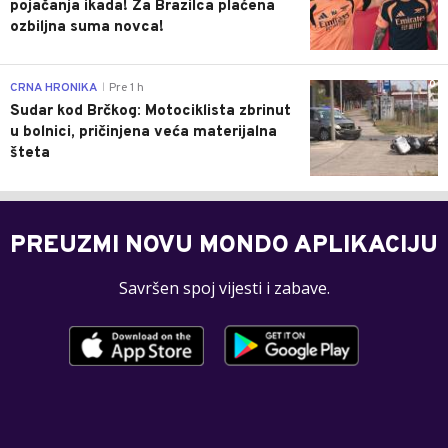
pojačanja ikada! Za Brazilca plaćena
ozbiljna suma novca!
0
CRNA HRONIKA
Pre 1 h
|
Sudar kod Brčkog: Motociklista zbrinut
u bolnici, pričinjena veća materijalna
šteta
PREUZMI NOVU MONDO APLIKACIJU
Savršen spoj vijesti i zabave.