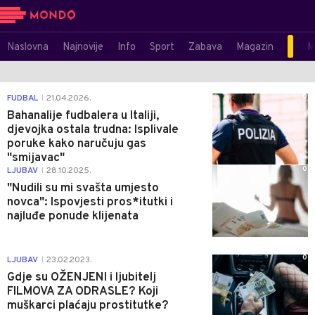
Naslovna
Najnovije
Info
Sport
Zabava
Magazin
M
0
FUDBAL
21.04.2026.
|
Bahanalije fudbalera u Italiji,
djevojka ostala trudna: Isplivale
poruke kako naručuju gas
"smijavac"
0
LJUBAV
28.10.2025.
|
"Nudili su mi svašta umjesto
novca": Ispovjesti pros*itutki i
najluđe ponude klijenata
0
LJUBAV
23.02.2023.
|
Gdje su OŽENJENI i ljubitelj
FILMOVA ZA ODRASLE? Koji
muškarci plaćaju prostitutke?