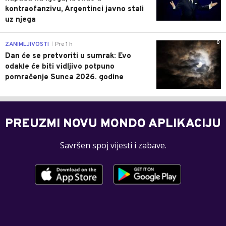
kontraofanzivu, Argentinci javno stali
uz njega
0
ZANIMLJIVOSTI
Pre 1 h
|
Dan će se pretvoriti u sumrak: Evo
odakle će biti vidljivo potpuno
pomračenje Sunca 2026. godine
PREUZMI NOVU MONDO APLIKACIJU
Savršen spoj vijesti i zabave.