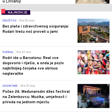
u Litvaniji
NAJNOVIJE
0
DRUŠTVO
Pre 20 min
|
Bez plata i zdravstvenog osiguranja:
Rudari treću noć proveli u jami
0
FUDBAL
Pre 27 min
|
Rodri ide u Barselonu: Real sve
dogovorio i riješio, a onda je poziv
najbitnijeg čovjeka sve obrnuo
naglavačke
0
SHOWTIME
Pre 37 min
|
Počeo 26. Međunarodni džez festival
na Zelenkovcu: Muzika, umjetnost i
priroda na jednom mjestu