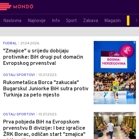
Naslovna
Najnovije
Info
Sport
Zabava
Magazin
M
0
FUDBAL
21.04.2026.
|
"Zmajice" u srijedu dobijaju
protivnike: BiH drugi put domaćin
Evropskog prvenstva!
1
OSTALI SPORTOVI
15.07.2023.
|
Rukometašica Borca "zakucala"
Bugarsku! Juniorke BiH sutra protiv
Turkinja za peto mjesto
0
OSTALI SPORTOVI
10.07.2023.
|
Prva pobjeda BiH na Evropskom
prvenstvu B divizije: I bez igračice
ŽRK Borac, odličan start "zmajica"