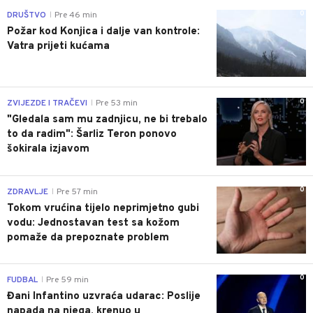
0
DRUŠTVO
Pre 46 min
|
Požar kod Konjica i dalje van kontrole:
Vatra prijeti kućama
0
ZVIJEZDE I TRAČEVI
Pre 53 min
|
"Gledala sam mu zadnjicu, ne bi trebalo
to da radim": Šarliz Teron ponovo
šokirala izjavom
0
ZDRAVLJE
Pre 57 min
|
Tokom vrućina tijelo neprimjetno gubi
vodu: Jednostavan test sa kožom
pomaže da prepoznate problem
0
FUDBAL
Pre 59 min
|
Đani Infantino uzvraća udarac: Poslije
napada na njega, krenuo u