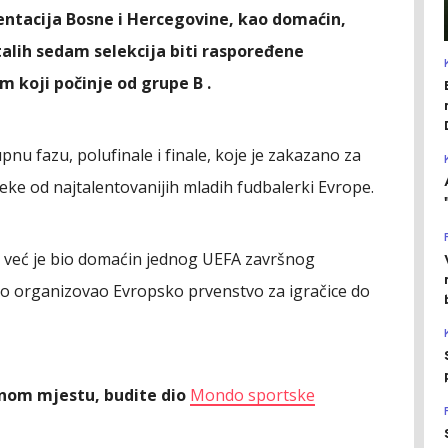
ntacija Bosne i Hercegovine, kao domaćin,
talih sedam selekcija biti raspoređene
m koji počinje od grupe B .
nu fazu, polufinale i finale, koje je zakazano za
 neke od najtalentovanijih mladih fudbalerki Evrope.
 već je bio domaćin jednog UEFA završnog
šno organizovao Evropsko prvenstvo za igračice do
ednom mjestu, budite dio
Mondo sportske