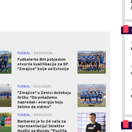
0
0
FUDBAL
03.03.2026.
|
Fudbalerke BiH pobjedom
otvorile kvalifikacije za SP:
"Zmajice" bolje od Estonije
0
0
FUDBAL
01.12.2025.
|
"Zmajice" u Zenici dočekuju
Grčku: "Da pokažemo
napredak i energiju koju
želimo da vidimo"
0
0
FUDBAL
09.01.2025.
|
Barbarez je tu 24 sata za
reprezentaciju! Selektor
Hodžić za Mondo: "Pustite