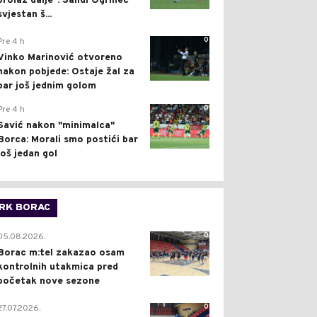
prolaz dalje": Sandi Ogrinec
svjestan š...
0
Pre 4 h
Vinko Marinović otvoreno
nakon pobjede: Ostaje žal za
bar još jednim golom
0
Pre 4 h
Savić nakon "minimalca"
Borca: Morali smo postići bar
još jedan gol
RK BORAC
0
05.08.2026.
Borac m:tel zakazao osam
kontrolnih utakmica pred
početak nove sezone
0
27.07.2026.