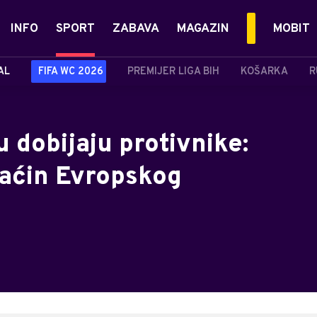
INFO
SPORT
ZABAVA
MAGAZIN
MOBIT
AL
FIFA WC 2026
PREMIJER LIGA BIH
KOŠARKA
R
u dobijaju protivnike:
aćin Evropskog