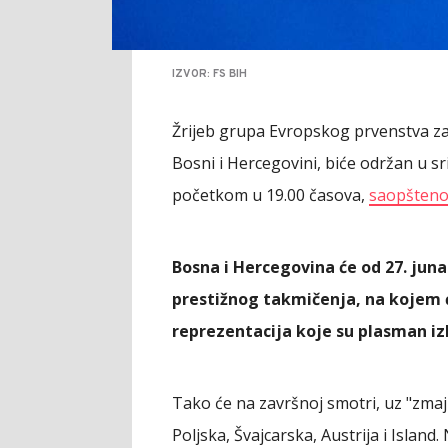
IZVOR: FS BIH
Žrijeb grupa Evropskog prvenstva za 
Bosni i Hercegovini, biće održan u srij
početkom u 19.00 časova,
saopšteno 
Bosna i Hercegovina će od 27. juna
prestižnog takmičenja, na kojem ć
reprezentacija koje su plasman izb
Tako će na završnoj smotri, uz "zmaji
Poljska, Švajcarska, Austrija i Islan