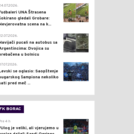
0
24.07.2026.
Fudbaleri UNA Štrasena
šokirano gledali Grobare:
Nevjerovatna scena na k...
0
22.07.2026.
Navijači pucali na autobus sa
Argentincima: Dvojica su
prebačena u bolnicu
1
07.07.2026.
Levski se oglasio: Saopštenje
bugarskog šampiona nekoliko
sati pred meč ...
FK BORAC
0
Pre 4 h
"Ulog je veliki, ali vjerujemo u