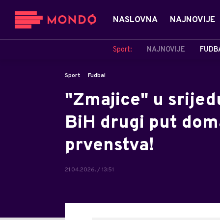
NASLOVNA
NAJNOVIJE
Sport:
NAJNOVIJE
FUDB
Sport
Fudbal
"Zmajice" u srijed
BiH drugi put dom
prvenstva!
21.04.2026. / 13:51