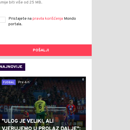
smije biti više od 25 MB.
Pristajete na
pravila korišćenja
Mondo
portala.
POŠALJI
NAJNOVIJE
0
Pre 4 h
FUDBAL
"ULOG JE VELIKI, ALI
VJERUJEMO U PROLAZ DALJE":