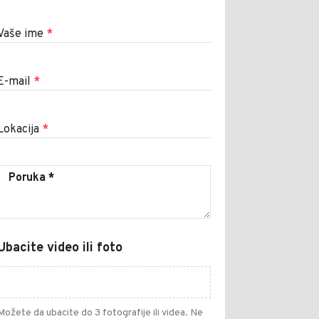
Vaše ime
*
E-mail
*
Lokacija
*
Ubacite video ili foto
Možete da ubacite do 3 fotografije ili videa. Ne