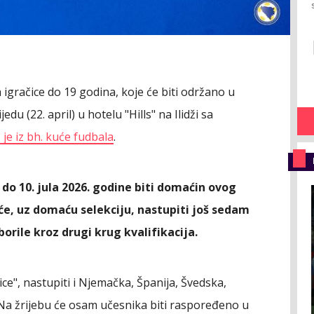
igračice do 19 godina, koje će biti održano u
edu (22. april) u hotelu "Hills" na Ilidži sa
je iz bh. kuće fudbala
.
 do 10. jula 2026. godine biti domaćin ovog
e, uz domaću selekciju, nastupiti još sedam
orile kroz drugi krug kvalifikacija.
ce", nastupiti i Njemačka, Španija, Švedska,
d. Na žrijebu će osam učesnika biti raspoređeno u