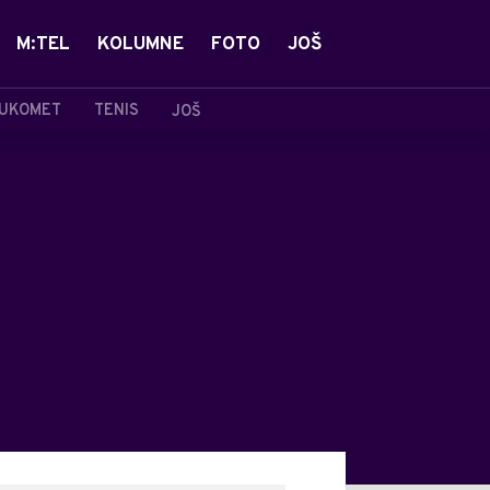
M:TEL
KOLUMNE
FOTO
JOŠ
UKOMET
TENIS
JOŠ