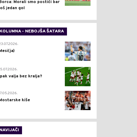
Borca: Morali smo postići bar
još jedan gol
KOLUMNA - NEBOJŠA ŠATARA
0
23.07.2026.
Mesi(ja)
2
15.07.2026.
Ipak valja bez kralja?
0
17.05.2026.
Mostarske kiše
NAVIJAČI