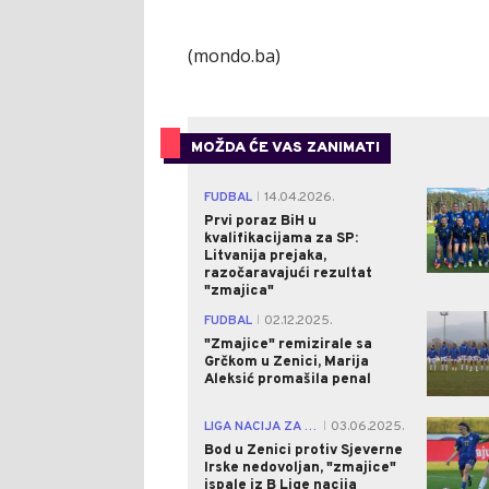
(mondo.ba)
MOŽDA ĆE VAS ZANIMATI
FUDBAL
14.04.2026.
|
Prvi poraz BiH u
kvalifikacijama za SP:
Litvanija prejaka,
razočaravajući rezultat
"zmajica"
FUDBAL
02.12.2025.
|
"Zmajice" remizirale sa
Grčkom u Zenici, Marija
Aleksić promašila penal
LIGA NACIJA ZA ŽENE
03.06.2025.
|
Bod u Zenici protiv Sjeverne
Irske nedovoljan, "zmajice"
ispale iz B Lige nacija