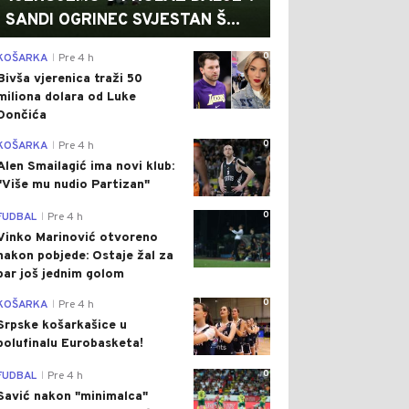
SANDI OGRINEC SVJESTAN Š...
0
KOŠARKA
Pre 4 h
|
Bivša vjerenica traži 50
miliona dolara od Luke
Dončića
0
KOŠARKA
Pre 4 h
|
Alen Smailagić ima novi klub:
"Više mu nudio Partizan"
0
FUDBAL
Pre 4 h
|
Vinko Marinović otvoreno
nakon pobjede: Ostaje žal za
bar još jednim golom
0
KOŠARKA
Pre 4 h
|
Srpske košarkašice u
polufinalu Eurobasketa!
0
FUDBAL
Pre 4 h
|
Savić nakon "minimalca"