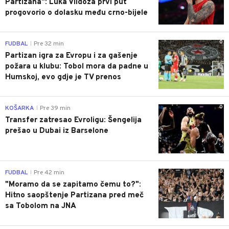
Partizana": Luka Vildoza prvi put
progovorio o dolasku među crno-bijele
0
FUDBAL
Pre 32 min
|
Partizan igra za Evropu i za gašenje
požara u klubu: Tobol mora da padne u
Humskoj, evo gdje je TV prenos
0
KOŠARKA
Pre 39 min
|
Transfer zatresao Evroligu: Šengelija
prešao u Dubai iz Barselone
0
FUDBAL
Pre 42 min
|
"Moramo da se zapitamo čemu to?":
Hitno saopštenje Partizana pred meč
sa Tobolom na JNA