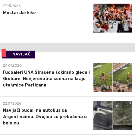
0
17.05.2026.
Mostarske kiše
NAVIJAČI
0
24.07.2026.
Fudbaleri UNA Štrasena šokirano gledali
Grobare: Nevjerovatna scena na kraju
utakmice Partizana
0
22.07.2026.
Navijači pucali na autobus sa
Argentincima: Dvojica su prebačena u
bolnicu