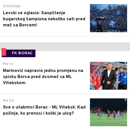
1
07.07.2026.
Levski se oglasio: Saopštenje
bugarskog šampiona nekoliko sati pred
meč sa Borcem!
FK BORAC
0
Pre 1 h
Marinović napravio jednu promjenu na
spisku Borca pred dvomeč sa ML
Vitebskom
0
Pre 3 h
Sve o utakmici Borac - ML Vitebsk: Kad
počinje, ko prenosi i koliki je ulog?