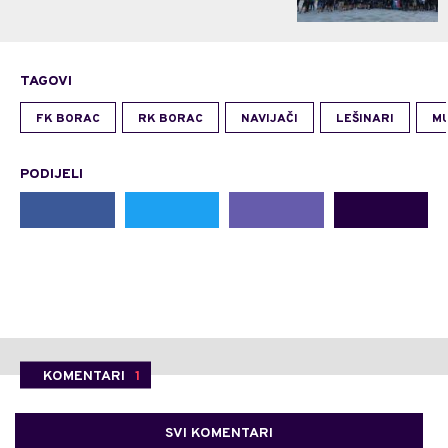
TAGOVI
FK BORAC
RK BORAC
NAVIJAČI
LEŠINARI
M
PODIJELI
KOMENTARI
1
SVI KOMENTARI