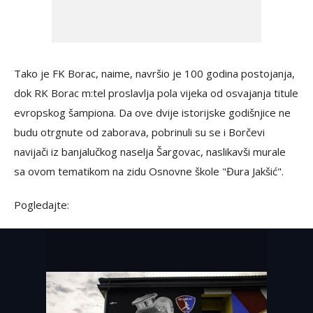
Tako je FK Borac, naime, navršio je 100 godina postojanja,
dok RK Borac m:tel proslavlja pola vijeka od osvajanja titule
evropskog šampiona. Da ove dvije istorijske godišnjice ne
budu otrgnute od zaborava, pobrinuli su se i Borčevi
navijači iz banjalučkog naselja Šargovac, naslikavši murale
sa ovom tematikom na zidu Osnovne škole "Đura Jakšić".
Pogledajte: