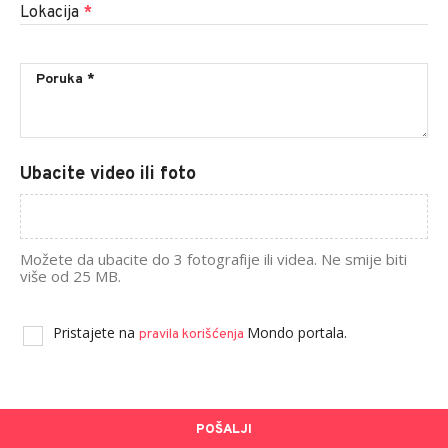
Lokacija
*
Ubacite video ili foto
Možete da ubacite do 3 fotografije ili videa. Ne smije biti
više od 25 MB.
Pristajete na
Mondo portala.
pravila korišćenja
POŠALJI