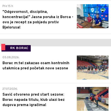
0
Pre 15 h
"Odgovornost, disciplina,
koncentracija!" Jasna poruka iz Borca -
ovo je recept za pobjedu protiv
Bjelorusa!
RK BORAC
0
05.08.2026.
Borac m:tel zakazao osam kontrolnih
utakmica pred početak nove sezone
0
27.07.2026.
Savić otvoreno pred start sezone:
Borac napada titulu, klub ulazi bez
dugova prema igračima!