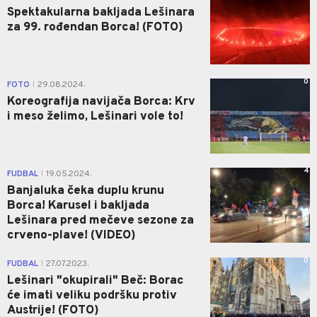
Spektakularna bakljada Lešinara
za 99. rođendan Borca! (FOTO)
0
FOTO
29.08.2024.
|
Koreografija navijača Borca: Krv
i meso želimo, Lešinari vole to!
4
FUDBAL
19.05.2024.
|
Banjaluka čeka duplu krunu
Borca! Karusel i bakljada
Lešinara pred mečeve sezone za
crveno-plave! (VIDEO)
0
FUDBAL
27.07.2023.
|
Lešinari "okupirali" Beč: Borac
će imati veliku podršku protiv
Austrije! (FOTO)