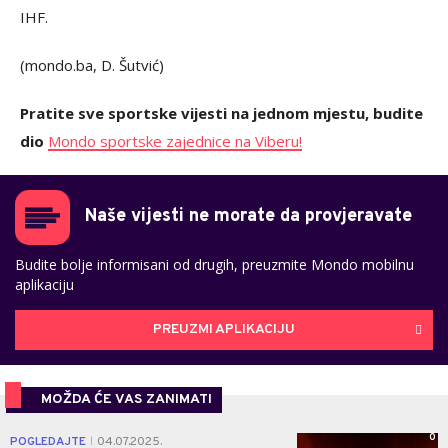
IHF.
(mondo.ba, D. Šutvić)
Pratite sve sportske vijesti na jednom mjestu, budite
dio
Mondo sportske zajednice na Viberu!
Naše vijesti ne morate da provjeravate
Budite bolje informisani od drugih, preuzmite Mondo mobilnu
aplikaciju
PREUZMI APLIKACIJU
MOŽDA ĆE VAS ZANIMATI
0
POGLEDAJTE
04.07.2025.
|