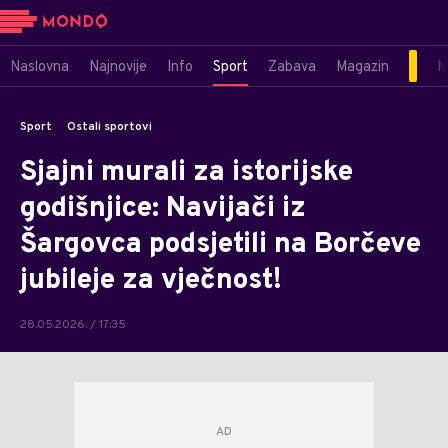
Naslovna
Najnovije
Info
Sport
Zabava
Magazin
M
Sport
Ostali sportovi
Sjajni murali za istorijske
godišnjice: Navijači iz
Šargovca podsjetili na Borčeve
jubileje za vječnost!
28.05.2026. / 17:35