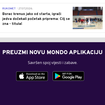
0
RUKOMET
27.07.2026.
|
Borac krenuo jako od starta, igrači
jedva dočekali početak priprema: Cilj se
zna - titula!
PREUZMI NOVU MONDO APLIKACIJU
Savršen spoj vijesti i zabave.