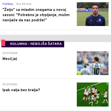
0
FUDBAL
Pre 49 min
|
"Željo" sa mladim snagama u novoj
sezoni: "Potrebno je strpljenje, molim
navijače da nas podrže!"
KOLUMNA - NEBOJŠA ŠATARA
0
23.07.2026.
Mesi(ja)
2
15.07.2026.
Ipak valja bez kralja?