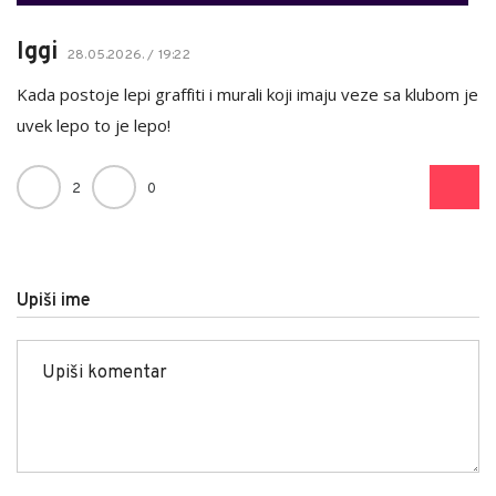
Iggi
28.05.2026. / 19:22
Kada postoje lepi graffiti i murali koji imaju veze sa klubom je
uvek lepo to je lepo!
2
0
Upiši ime