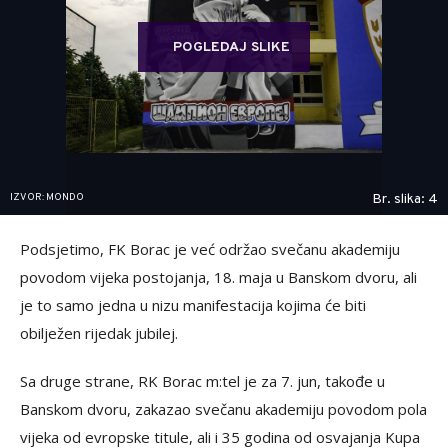
POGLEDAJ SLIKE
IZVOR: MONDO
Br. slika: 4
Podsjetimo, FK Borac je već održao svečanu akademiju
povodom vijeka postojanja, 18. maja u Banskom dvoru, ali
je to samo jedna u nizu manifestacija kojima će biti
obilježen rijedak jubilej.
Sa druge strane, RK Borac m:tel je za 7. jun, takođe u
Banskom dvoru, zakazao svečanu akademiju povodom pola
vijeka od evropske titule, ali i 35 godina od osvajanja Kupa