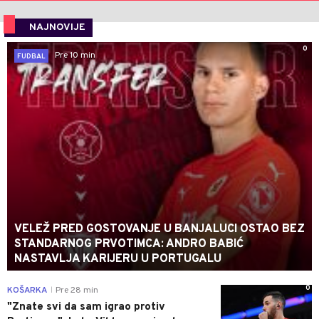
NAJNOVIJE
0
Pre 10 min
FUDBAL
VELEŽ PRED GOSTOVANJE U BANJALUCI OSTAO BEZ
STANDARNOG PRVOTIMCA: ANDRO BABIĆ
NASTAVLJA KARIJERU U PORTUGALU
0
KOŠARKA
Pre 28 min
|
"Znate svi da sam igrao protiv