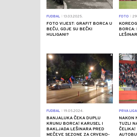
FUDBAL
13.03.2025.
FOTO
29
|
|
FOTO VIJEST: GRAFIT BORCA U
KOREOG
BEČU, GDJE SU BEČKI
BORCA: 
HULIGANI?
LEŠINAR
4
FUDBAL
19.05.2024.
PRVA LIGA
|
BANJALUKA ČEKA DUPLU
NAKON N
KRUNU BORCA! KARUSEL I
TUZLI N
BAKLJADA LEŠINARA PRED
ČELIKA!
MEČEVE SEZONE ZA CRVENO-
AUTOBU