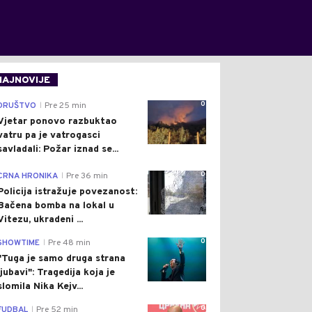
NAJNOVIJE
0
DRUŠTVO
Pre 25 min
|
Vjetar ponovo razbuktao
vatru pa je vatrogasci
savladali: Požar iznad se...
0
CRNA HRONIKA
Pre 36 min
|
Policija istražuje povezanost:
Bačena bomba na lokal u
Vitezu, ukradeni ...
0
SHOWTIME
Pre 48 min
|
"Tuga je samo druga strana
ljubavi": Tragedija koja je
slomila Nika Kejv...
0
FUDBAL
Pre 52 min
|