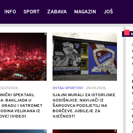
INFO
SPORT
ZABAVA
MAGAZIN
JOŠ
0
1
4.07.2026.
OSTALI SPORTOVI
28.05.2026.
|
NIČKI SPEKTAKL
SJAJNI MURALI ZA ISTORIJSKE
A: BAKLJADA U
GODIŠNJICE: NAVIJAČI IZ
 GRADU I VATROMET
ŠARGOVCA PODSJETILI NA
GODINA VELIKANA IZ
BORČEVE JUBILEJE ZA
VE! (VIDEO)
VJEČNOST!
0
0