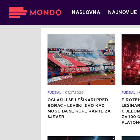
NASLOVNA
NAJNOVIJE
2
FUDBAL
07.07.2026.
FUDBAL
0
|
|
OGLASILI SE LEŠINARI PRED
PIROTEH
BORAC - LEVSKI: EVO KAD
LEŠINAR
MOGU DA SE KUPE KARTE ZA
CIJELOM
SJEVER!
ZA 100 
PLATONO
0