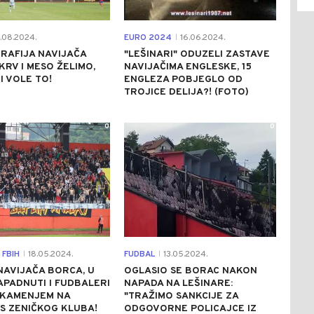
.08.2024.
EURO 2024
16.06.2024.
|
RAFIJA NAVIJAČA
"LEŠINARI" ODUZELI ZASTAVE
KRV I MESO ŽELIMO,
NAVIJAČIMA ENGLESKE, 15
I VOLE TO!
ENGLEZA POBJEGLO OD
TROJICE DELIJA?! (FOTO)
0
0
 FBIH
18.05.2024.
FUDBAL
13.05.2024.
|
|
AVIJAČA BORCA, U
OGLASIO SE BORAC NAKON
APADNUTI I FUDBALERI
NAPADA NA LEŠINARE:
 KAMENJEM NA
"TRAŽIMO SANKCIJE ZA
S ZENIČKOG KLUBA!
ODGOVORNE POLICAJCE IZ