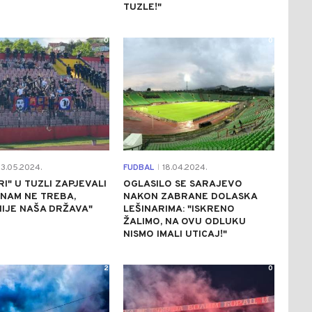
TUZLE!"
0
0
3.05.2024.
FUDBAL
18.04.2024.
|
RI" U TUZLI ZAPJEVALI
OGLASILO SE SARAJEVO
 NAM NE TREBA,
NAKON ZABRANE DOLASKA
IJE NAŠA DRŽAVA"
LEŠINARIMA: "ISKRENO
ŽALIMO, NA OVU ODLUKU
NISMO IMALI UTICAJ!"
2
0