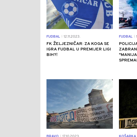
FUDBAL
12.11.2023.
FUDBAL
1
|
|
FK ŽELJEZNIČAR: ZA KOGA SE
POLICIJ
IGRA FUDBAL U PREMIJER LIGI
ZABRAN
BIH?!
"MANIJA
SPREMAL
0
BRAVO
17.10.2023.
KOŠARKA
|