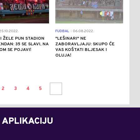
5.10.2022.
FUDBAL
06.08.2022.
|
I ŽELE PUN STADION
"LEŠINARI" NE
NDAN: 35 SE SLAVI, NA
ZABORAVLJAJU: SKUPO ĆE
M SE POJAVI!
VAS KOŠTATI BLJESAK I
OLUJA!
2
3
4
5
 APLIKACIJU