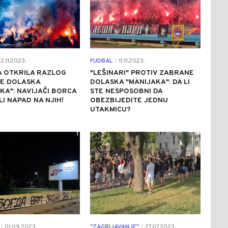
2.11.2023.
FUDBAL
11.11.2023.
|
A OTKRILA RAZLOG
"LEŠINARI" PROTIV ZABRANE
E DOLASKA
DOLASKA "MANIJAKA": DA LI
KA": NAVIJAČI BORCA
STE NESPOSOBNI DA
I NAPAD NA NJIH!
OBEZBIJEDITE JEDNU
UTAKMICU?
1
0
01.09.2023.
"ZAGRIJAVANJE"
27.07.2023.
|
|