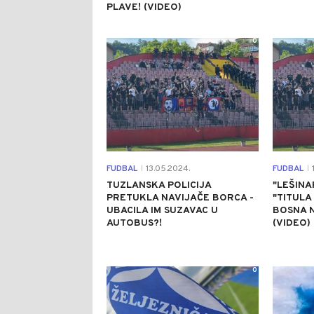
PLAVE! (VIDEO)
0
FUDBAL
13.05.2024.
FUDBAL
1
|
|
TUZLANSKA POLICIJA
"LEŠINA
PRETUKLA NAVIJAČE BORCA -
"TITULA
UBACILA IM SUZAVAC U
BOSNA N
AUTOBUS?!
(VIDEO)
0