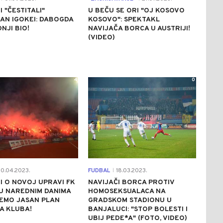
I "ČESTITALI"
U BEČU SE ORI "OJ KOSOVO
AN IGOKEI: DABOGDA
KOSOVO": SPEKTAKL
NJI BIO!
NAVIJAČA BORCA U AUSTRIJI!
(VIDEO)
4
0
0.04.2023.
FUDBAL
18.03.2023.
|
I O NOVOJ UPRAVI FK
NAVIJAČI BORCA PROTIV
U NAREDNIM DANIMA
HOMOSEKSUALACA NA
EMO JASAN PLAN
GRADSKOM STADIONU U
A KLUBA!
BANJALUCI: "STOP BOLESTI I
UBIJ PEDE*A" (FOTO, VIDEO)