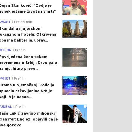
Dejan Stanković: "Ovdje je
uvijek pitanje života i smrti"
0
SVIJET
Pre 54 min
|
Skandal u njujorškom
luksuznom hotelu: Otkrivena
opasna bakterija, uprav...
0
REGION
Pre 1 h
|
Povrijeđena žena tokom
nevremena u Srbiji: Drvo palo
na nju, hitno preve...
0
SVIJET
Pre 1 h
|
Drama u Njemačkoj: Policija
upucala državljanina Srbije
koji ih je napao...
0
FUDBAL
Pre 1 h
|
Saša Lukić završio milionski
transfer: Englezi objavili da je
sve gotovo