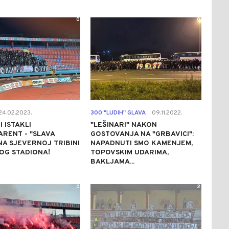
0
0
4.02.2023.
300 "LUDIH" GLAVA
09.11.2022.
|
I ISTAKLI
"LEŠINARI" NAKON
RENT - "SLAVA
GOSTOVANJA NA "GRBAVICI":
 NA SJEVERNOJ TRIBINI
NAPADNUTI SMO KAMENJEM,
OG STADIONA!
TOPOVSKIM UDARIMA,
BAKLJAMA...
0
2