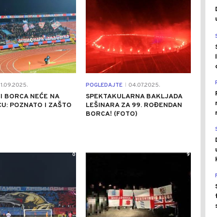
1.09.2025.
POGLEDAJTE
04.07.2025.
|
I BORCA NEĆE NA
SPEKTAKULARNA BAKLJADA
U: POZNATO I ZAŠTO
LEŠINARA ZA 99. ROĐENDAN
BORCA! (FOTO)
0
9