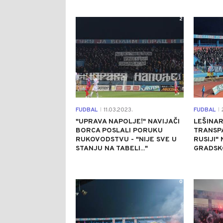
2
FUDBAL
11.03.2023.
FUDBAL
2
|
|
"UPRAVA NAPOLJE!" NAVIJAČI
LEŠINAR
BORCA POSLALI PORUKU
TRANSPA
RUKOVODSTVU - "NIJE SVE U
RUSIJI"
STANJU NA TABELI..."
GRADSK
0