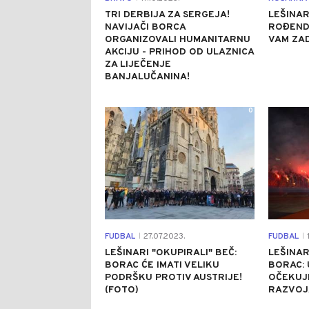
TRI DERBIJA ZA SERGEJA!
LEŠINAR
NAVIJAČI BORCA
ROĐEND
ORGANIZOVALI HUMANITARNU
VAM ZAD
AKCIJU - PRIHOD OD ULAZNICA
ZA LIJEČENJE
BANJALUČANINA!
0
FUDBAL
27.07.2023.
FUDBAL
1
|
|
LEŠINARI "OKUPIRALI" BEČ:
LEŠINAR
BORAC ĆE IMATI VELIKU
BORAC: 
PODRŠKU PROTIV AUSTRIJE!
OČEKUJ
(FOTO)
RAZVOJ