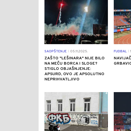
SAOPŠTENJE
05.11.2025.
FUDBAL
1
|
|
ZAŠTO "LEŠINARA" NIJE BILO
NAVIJAČ
NA MEČU BORCA I SLOGE?
GRBAVIC
STIGLO OBJAŠNJENJE:
APSURD, OVO JE APSOLUTNO
NEPRIHVATLJIVO
4