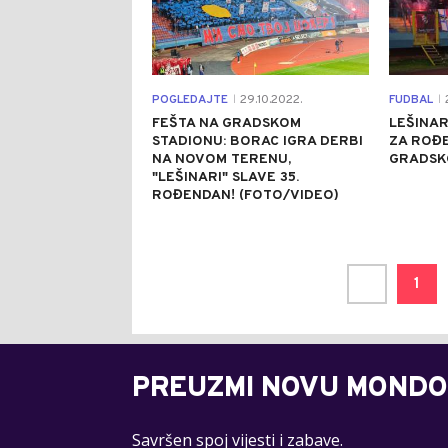
POGLEDAJTE
29.10.2022.
FUDBAL
2
|
|
FEŠTA NA GRADSKOM
LEŠINAR
STADIONU: BORAC IGRA DERBI
ZA ROĐE
NA NOVOM TERENU,
GRADSKO
"LEŠINARI" SLAVE 35.
ROĐENDAN! (FOTO/VIDEO)
1
PREUZMI NOVU MONDO
Savršen spoj vijesti i zabave.