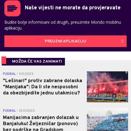
Naše vijesti ne morate da provjeravate
Budite bolje informisani od drugih, preuzmite Mondo mobilnu
aplikaciju
PREUZMI APLIKACIJU
MOŽDA ĆE VAS ZANIMATI
0
FUDBAL
11.11.2023.
|
"Lešinari" protiv zabrane dolaska
"Manijaka": Da li ste nesposobni
da obezbijedite jednu utakmicu?
0
FUDBAL
10.11.2023.
|
Manijacima zabranjen dolazak u
Banjaluku! Željezničar (ponovo)
bez podrške na Gradskom