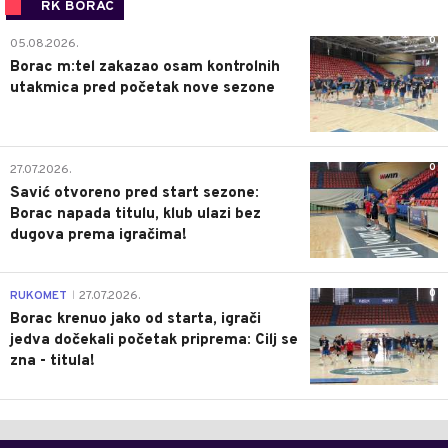
RK BORAC
0
05.08.2026.
Borac m:tel zakazao osam kontrolnih
utakmica pred početak nove sezone
0
27.07.2026.
Savić otvoreno pred start sezone:
Borac napada titulu, klub ulazi bez
dugova prema igračima!
0
RUKOMET
27.07.2026.
|
Borac krenuo jako od starta, igrači
jedva dočekali početak priprema: Cilj se
zna - titula!