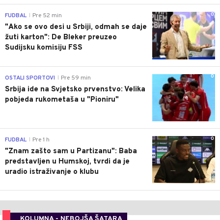
0
FUDBAL
Pre 52 min
|
"Ako se ovo desi u Srbiji, odmah se daje
žuti karton": De Bleker preuzeo
Sudijsku komisiju FSS
0
OSTALI SPORTOVI
Pre 59 min
|
Srbija ide na Svjetsko prvenstvo: Velika
pobjeda rukometaša u "Pioniru"
0
FUDBAL
Pre 1 h
|
"Znam zašto sam u Partizanu": Baba
predstavljen u Humskoj, tvrdi da je
uradio istraživanje o klubu
KOLUMNA - NEBOJŠA ŠATARA