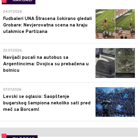
NAVIJAČI
0
24.07.2026.
Fudbaleri UNA Štrasena šokirano gledali
Grobare: Nevjerovatna scena na kraju
utakmice Partizana
0
22.07.2026.
Navijači pucali na autobus sa
Argentincima: Dvojica su prebačena u
bolnicu
1
07.07.2026.
Levski se oglasio: Saopštenje
bugarskog šampiona nekoliko sati pred
meč sa Borcem!