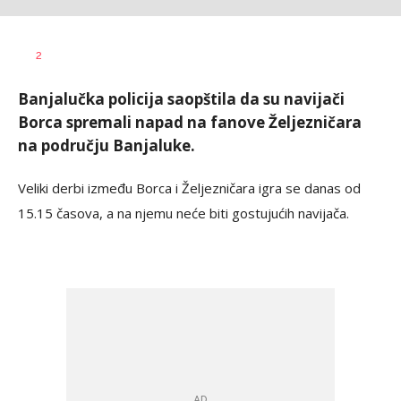
Goran
AUTOR
2
Arbutina
Banjalučka policija saopštila da su navijači
Borca spremali napad na fanove Željezničara
na području Banjaluke.
Veliki derbi između Borca i Željezničara igra se danas od
15.15 časova, a na njemu neće biti gostujućih navijača.