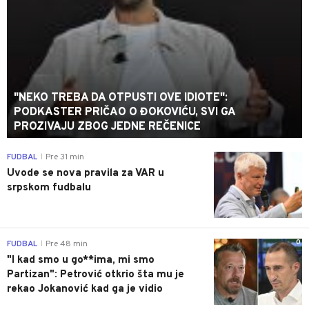
"NEKO TREBA DA OTPUSTI OVE IDIOTE":
PODKASTER PRIČAO O ĐOKOVIĆU, SVI GA
PROZIVAJU ZBOG JEDNE REČENICE
0
FUDBAL
Pre 31 min
|
Uvode se nova pravila za VAR u
srpskom fudbalu
0
FUDBAL
Pre 48 min
|
"I kad smo u go**ima, mi smo
Partizan": Petrović otkrio šta mu je
rekao Jokanović kad ga je vidio