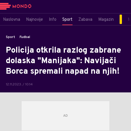
Naslovna
Najnovije
Info
Sport
Zabava
Magazin
M
Sport
Fudbal
Policija otkrila razlog zabrane
dolaska "Manijaka": Navijači
Borca spremali napad na njih!
12.11.2023. / 10:14