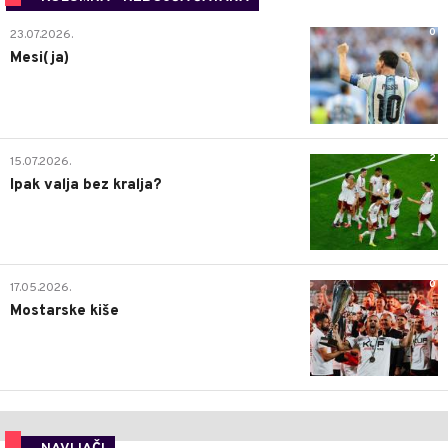
0
23.07.2026.
Mesi(ja)
2
15.07.2026.
Ipak valja bez kralja?
0
17.05.2026.
Mostarske kiše