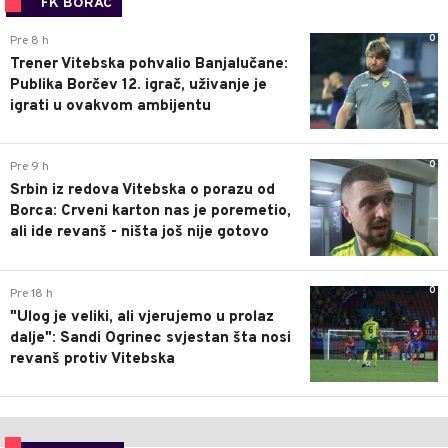
FK BORAC
0
Pre 8 h
Trener Vitebska pohvalio Banjalučane:
Publika Borčev 12. igrač, uživanje je
igrati u ovakvom ambijentu
0
Pre 9 h
Srbin iz redova Vitebska o porazu od
Borca: Crveni karton nas je poremetio,
ali ide revanš - ništa još nije gotovo
0
Pre 18 h
"Ulog je veliki, ali vjerujemo u prolaz
dalje": Sandi Ogrinec svjestan šta nosi
revanš protiv Vitebska