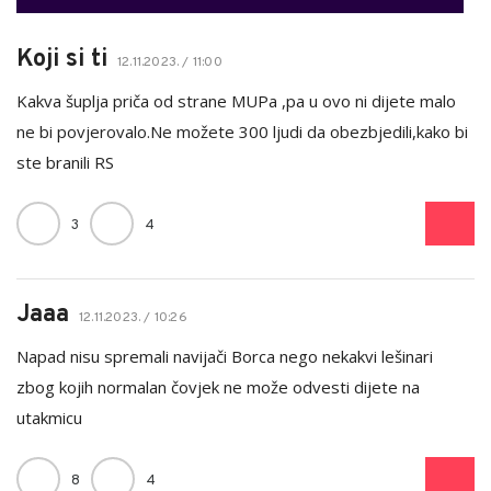
Koji si ti
12.11.2023. / 11:00
Kakva šuplja priča od strane MUPa ,pa u ovo ni dijete malo
ne bi povjerovalo.Ne možete 300 ljudi da obezbjedili,kako bi
ste branili RS
3
4
Jaaa
12.11.2023. / 10:26
Napad nisu spremali navijači Borca nego nekakvi lešinari
zbog kojih normalan čovjek ne može odvesti dijete na
utakmicu
8
4