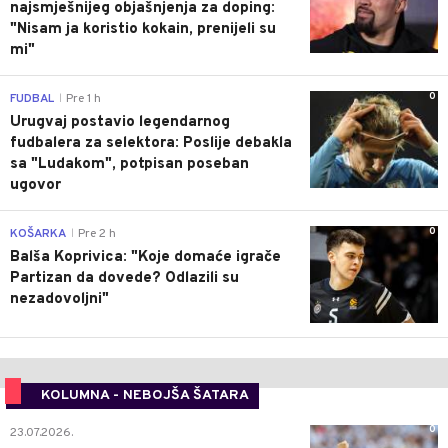
najsmješnijeg objašnjenja za doping:
"Nisam ja koristio kokain, prenijeli su
mi"
0
FUDBAL
Pre 1 h
|
Urugvaj postavio legendarnog
fudbalera za selektora: Poslije debakla
sa "Ludakom", potpisan poseban
ugovor
0
KOŠARKA
Pre 2 h
|
Balša Koprivica: "Koje domaće igrače
Partizan da dovede? Odlazili su
nezadovoljni"
KOLUMNA - NEBOJŠA ŠATARA
0
23.07.2026.