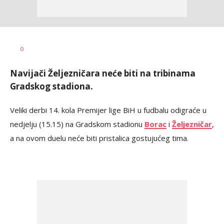
Dragan
AUTOR
0
Šutvić
Navijači Željezničara neće biti na tribinama
Gradskog stadiona.
Veliki derbi 14. kola Premijer lige BiH u fudbalu odigraće u
nedjelju (15.15) na Gradskom stadionu
Borac
i
Željezničar
,
a na ovom duelu neće biti pristalica gostujućeg tima.