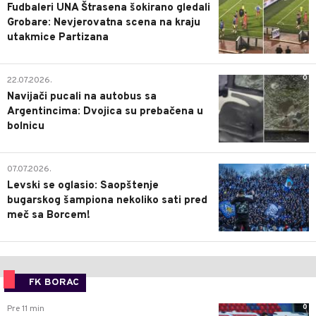
Fudbaleri UNA Štrasena šokirano gledali
Grobare: Nevjerovatna scena na kraju
utakmice Partizana
0
22.07.2026.
Navijači pucali na autobus sa
Argentincima: Dvojica su prebačena u
bolnicu
1
07.07.2026.
Levski se oglasio: Saopštenje
bugarskog šampiona nekoliko sati pred
meč sa Borcem!
FK BORAC
0
Pre 11 min