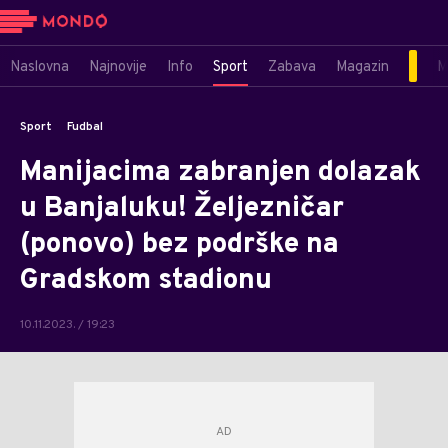
Naslovna
Najnovije
Info
Sport
Zabava
Magazin
M
Sport
Fudbal
Manijacima zabranjen dolazak
u Banjaluku! Željezničar
(ponovo) bez podrške na
Gradskom stadionu
10.11.2023. / 19:23