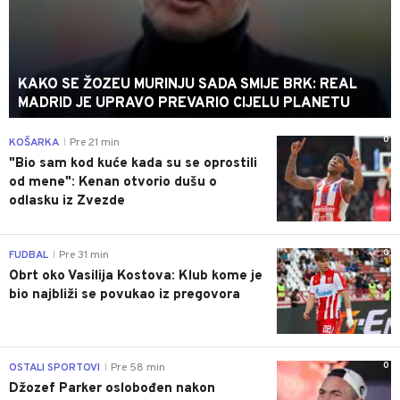
KAKO SE ŽOZEU MURINJU SADA SMIJE BRK: REAL
MADRID JE UPRAVO PREVARIO CIJELU PLANETU
0
KOŠARKA
Pre 21 min
|
"Bio sam kod kuće kada su se oprostili
od mene": Kenan otvorio dušu o
odlasku iz Zvezde
0
FUDBAL
Pre 31 min
|
Obrt oko Vasilija Kostova: Klub kome je
bio najbliži se povukao iz pregovora
0
OSTALI SPORTOVI
Pre 58 min
|
Džozef Parker oslobođen nakon