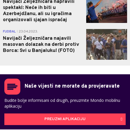
Navijači Željezničara napravili
spektakl: Neće ih biti u
Azerbejdžanu, ali su igračima
organizovali sjajan ispraćaj
1
FUDBAL
23.04.2023.
|
Navijači Željezničara najavili
masovan dolazak na derbi protiv
Borca: Svi u Banjaluku! (FOTO)
Naše vijesti ne morate da provjeravate
Budite bolje informisani od drugih, preuzmite Mondo mobilnu
aplikaciju
PREUZMI APLIKACIJU