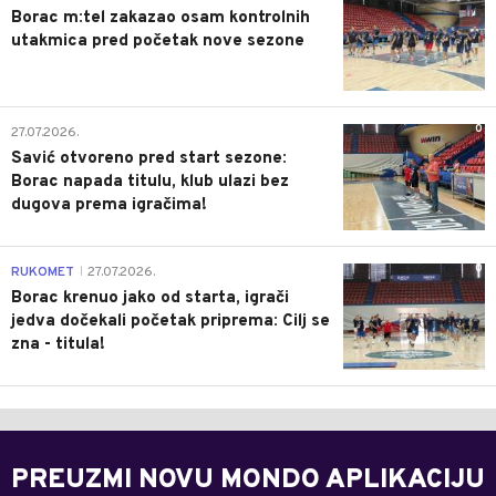
Borac m:tel zakazao osam kontrolnih
utakmica pred početak nove sezone
0
27.07.2026.
Savić otvoreno pred start sezone:
Borac napada titulu, klub ulazi bez
dugova prema igračima!
0
RUKOMET
27.07.2026.
|
Borac krenuo jako od starta, igrači
jedva dočekali početak priprema: Cilj se
zna - titula!
PREUZMI NOVU MONDO APLIKACIJU