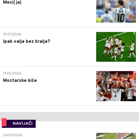
Mesi(ja)
2
15.07.2026.
Ipak valja bez kralja?
0
17.05.2026.
Mostarske kiše
NAVIJAČI
0
24.07.2026.