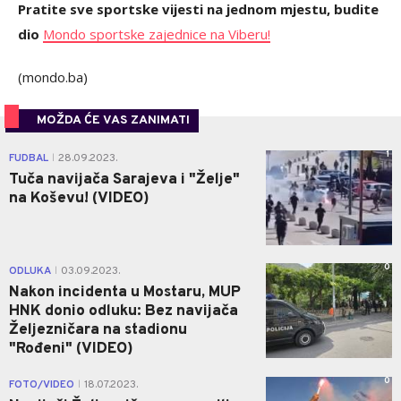
Pratite sve sportske vijesti na jednom mjestu, budite
dio
Mondo sportske zajednice na Viberu!
(mondo.ba)
MOŽDA ĆE VAS ZANIMATI
1
FUDBAL
28.09.2023.
|
Tuča navijača Sarajeva i "Želje"
na Koševu! (VIDEO)
0
ODLUKA
03.09.2023.
|
Nakon incidenta u Mostaru, MUP
HNK donio odluku: Bez navijača
Željezničara na stadionu
"Rođeni" (VIDEO)
0
FOTO/VIDEO
18.07.2023.
|