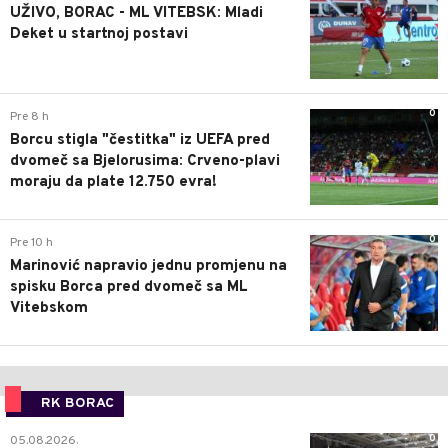
UŽIVO, BORAC - ML VITEBSK: Mladi
Deket u startnoj postavi
0
Pre 8 h
Borcu stigla "čestitka" iz UEFA pred
dvomeč sa Bjelorusima: Crveno-plavi
moraju da plate 12.750 evra!
0
Pre 10 h
Marinović napravio jednu promjenu na
spisku Borca pred dvomeč sa ML
Vitebskom
RK BORAC
0
05.08.2026.