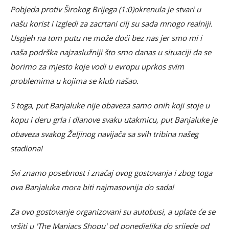
Pobjeda protiv Širokog Brijega (1:0)okrenula je stvari u
našu korist i izgledi za zacrtani cilj su sada mnogo realniji.
Uspjeh na tom putu ne može doći bez nas jer smo mi i
naša podrška najzaslužniji što smo danas u situaciji da se
borimo za mjesto koje vodi u evropu uprkos svim
problemima u kojima se klub našao.
S toga, put Banjaluke nije obaveza samo onih koji stoje u
kopu i deru grla i dlanove svaku utakmicu, put Banjaluke je
obaveza svakog Željinog navijača sa svih tribina našeg
stadiona!
Svi znamo posebnost i značaj ovog gostovanja i zbog toga
ova Banjaluka mora biti najmasovnija do sada!
Za ovo gostovanje organizovani su autobusi, a uplate će se
vršiti u 'The Maniacs Shopu' od ponedjeljka do srijede od