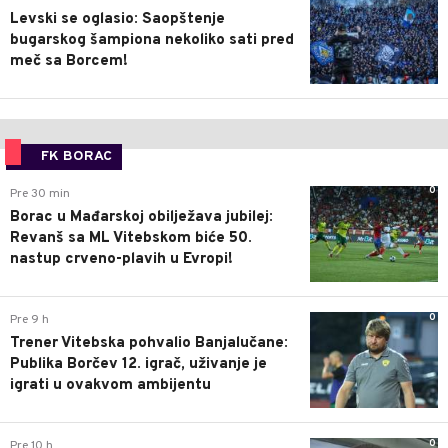
Levski se oglasio: Saopštenje
bugarskog šampiona nekoliko sati pred
meč sa Borcem!
FK BORAC
0
Pre 30 min
Borac u Mađarskoj obilježava jubilej:
Revanš sa ML Vitebskom biće 50.
nastup crveno-plavih u Evropi!
0
Pre 9 h
Trener Vitebska pohvalio Banjalučane:
Publika Borčev 12. igrač, uživanje je
igrati u ovakvom ambijentu
0
Pre 10 h