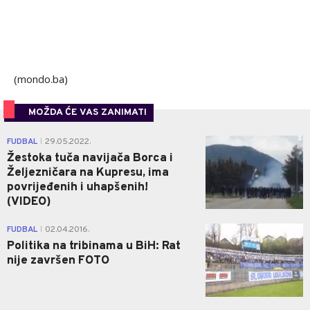
(mondo.ba)
MOŽDA ĆE VAS ZANIMATI
3
FUDBAL
29.05.2022.
|
Žestoka tuča navijača Borca i
Željezničara na Kupresu, ima
povrijeđenih i uhapšenih!
(VIDEO)
0
FUDBAL
02.04.2016.
|
Politika na tribinama u BiH: Rat
nije završen FOTO