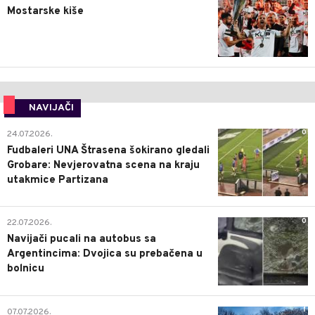
Mostarske kiše
NAVIJAČI
0
24.07.2026.
Fudbaleri UNA Štrasena šokirano gledali
Grobare: Nevjerovatna scena na kraju
utakmice Partizana
0
22.07.2026.
Navijači pucali na autobus sa
Argentincima: Dvojica su prebačena u
bolnicu
1
07.07.2026.