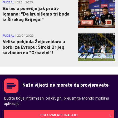
0
FUDBAL
21.04.2023.
|
Borac u ponedjeljak protiv
Igmana: "Da krunišemo tri boda
iz Širokog Brijega!"
0
FUDBAL
22.04.2023.
|
Velika pobjeda Željezničara u
borbi za Evropu: Široki Brijeg
savladan na "Grbavici"!
Naše vijesti ne morate da provjeravate
Budite bolje informisani od drugih, preuzmite Mondo mobilnu
aplikaciju
PREUZMI APLIKACIJU