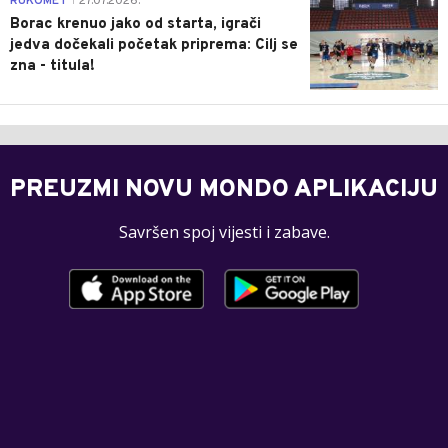
RUKOMET
27.07.2026.
|
Borac krenuo jako od starta, igrači
jedva dočekali početak priprema: Cilj se
zna - titula!
PREUZMI NOVU MONDO APLIKACIJU
Savršen spoj vijesti i zabave.