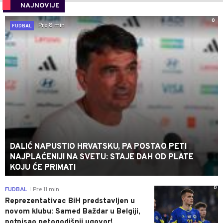
NAJNOVIJE
0
Pre 8 min
FUDBAL
DALIĆ NAPUSTIO HRVATSKU, PA POSTAO PETI
NAJPLAĆENIJI NA SVETU: STAJE DAH OD PLATE
KOJU ĆE PRIMATI
0
FUDBAL
Pre 11 min
|
Reprezentativac BiH predstavljen u
novom klubu: Samed Baždar u Belgiji,
potpisao petogodišnji ugovor!