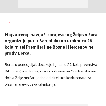
Nebojša
AUTOR
1
Šatara
Najvatreniji navijači sarajevskog Željezničara
organizuju put u Banjaluku na utakmicu 28.
kola m:tel Premijer lige Bosne i Hercegovine
protiv Borca.
Borac u ponedjeljak dočekuje Igman u 27. kolu prvenstva
BiH, a već u četvrtak, crveno-plavima na Gradski stadion
dolazi Željezuničar, jedan od direktnih konkurenata za
plasman u evropska takmičenja.