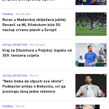
0
FUDBAL
Pre 30 min
|
Borac u Mađarskoj obilježava jubilej:
Revanš sa ML Vitebskom biće 50.
nastup crveno-plavih u Evropi!
0
OSTALI SPORTOVI
Pre 53 min
|
Kraj za Džumhura u Poljskoj: Izgubio od
359. tenisera svijeta
0
OSTALI SPORTOVI
Pre 1 h
|
"Neko treba da otpusti ove idiote":
Podkaster pričao o Đokoviću, svi ga
prozivaju zbog jedne rečenice
0
FUDBAL
Pre 1 h
|