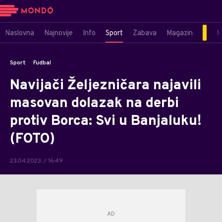
Naslovna
Najnovije
Info
Sport
Zabava
Magazin
M
Sport
Fudbal
Navijači Željezničara najavili
masovan dolazak na derbi
protiv Borca: Svi u Banjaluku!
(FOTO)
23.04.2023. / 16:49