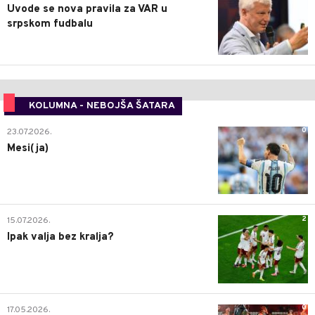
Uvode se nova pravila za VAR u
srpskom fudbalu
KOLUMNA - NEBOJŠA ŠATARA
0
23.07.2026.
Mesi(ja)
2
15.07.2026.
Ipak valja bez kralja?
0
17.05.2026.