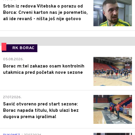
Srbin iz redova Vitebska o porazu od
Borca: Crveni karton nas je poremetio,
ali ide revanš - ništa još nije gotovo
RK BORAC
0
05.08.2026.
Borac m:tel zakazao osam kontrolnih
utakmica pred početak nove sezone
0
27.07.2026.
Savić otvoreno pred start sezone:
Borac napada titulu, klub ulazi bez
dugova prema igračima!
0