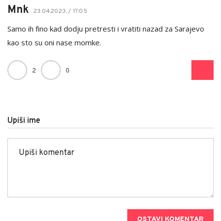
Mnk
23.04.2023. / 17:05
Samo ih fino kad dodju pretresti i vratiti nazad za Sarajevo
kao sto su oni nase momke.
2
0
Upiši ime
OSTAVI KOMENTAR