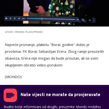
IZVOR: CRVENO-PLAVI/PROMO
Najveće priznanje, plaketu "Borac godine" dobio je
prvotimac FK Borac Sebastijan Erera. Zbog ranije preuzetih
obaveza, Erera nije mogao da bude prisutan, ali se svim
okupljenim obratio video-porukom.
(MONDO)
Naše vijesti ne morate da provjeravate
Budite bolje informisani od drugih, preuzmite Mondo mobilnu