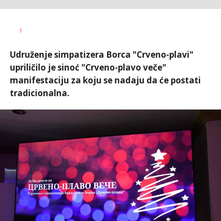
Nebojša
AUTOR
1
Šatara
Udruženje simpatizera Borca "Crveno-plavi"
upriličilo je sinoć "Crveno-plavo veče"
manifestaciju za koju se nadaju da će postati
tradicionalna.