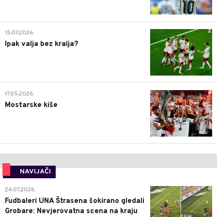
2
15.07.2026.
Ipak valja bez kralja?
0
17.05.2026.
Mostarske kiše
NAVIJAČI
0
24.07.2026.
Fudbaleri UNA Štrasena šokirano gledali
Grobare: Nevjerovatna scena na kraju