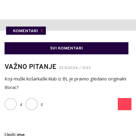
KOMENTARI
1
SVI KOMENTARI
VAŽNO PITANJE
23.12.2024. / 12:32
Koji muški košarkaški klub iz BL je pravno gledano originalni
Borac?
4
0
Upiši ime