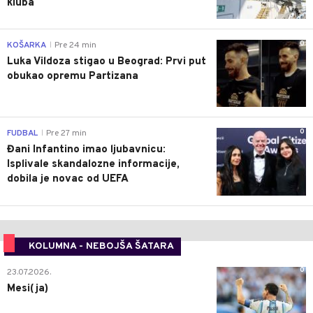
kluba
0
KOŠARKA
Pre 24 min
|
Luka Vildoza stigao u Beograd: Prvi put
obukao opremu Partizana
0
FUDBAL
Pre 27 min
|
Đani Infantino imao ljubavnicu:
Isplivale skandalozne informacije,
dobila je novac od UEFA
KOLUMNA - NEBOJŠA ŠATARA
0
23.07.2026.
Mesi(ja)