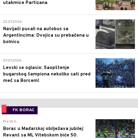
utakmice Partizana
0
22.07.2026.
Navijači pucali na autobus sa
Argentincima: Dvojica su prebačena u
bolnicu
1
07.07.2026.
Levski se oglasio: Saopštenje
bugarskog šampiona nekoliko sati pred
meč sa Borcem!
FK BORAC
0
Pre 16 h
Borac u Mađarskoj obilježava jubilej:
Revanš sa ML Vitebskom biće 50.