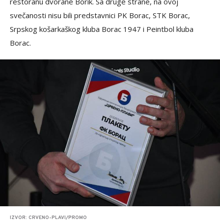
restoranu dvorane Borik. Sa druge strane, na ovoj
svečanosti nisu bili predstavnici PK Borac, STK Borac,
Srpskog košarkaškog kluba Borac 1947 i Peintbol kluba
Borac.
IZVOR: CRVENO-PLAVI/PROMO