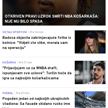
OTKRIVEN PRAVI UZROK SMRTI NBA KOŠARKAŠA:
NIJE MU BILO SPASA
0
OSTALI SPORTOVI
Pre 14 min
|
Badosa objavila zabrinjavajuće fotke iz
bolnice: "Vidjeli ste slike, morala sam
na operaciju"
0
KOŠARKA
Pre 17 min
|
"Prijavljujem se za WNBA draft,
ispunjavam sve uslove": Turčin hoće da
igra sa najboljim košarkašicama
0
FUDBAL
Pre 21 min
|
Pogođen jedan od najboljih ukrajinskih
stadiona: Sa fasade skidano rusko ime