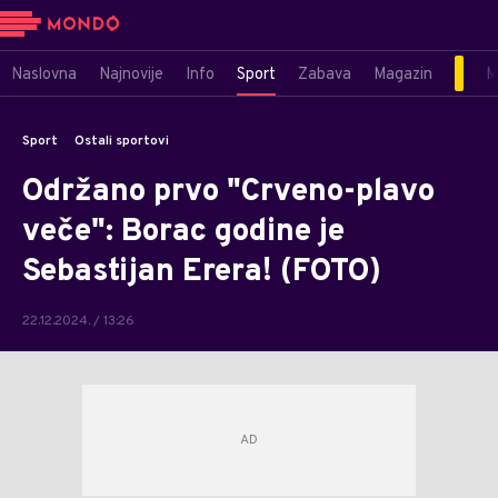
Naslovna
Najnovije
Info
Sport
Zabava
Magazin
M
Sport
Ostali sportovi
Održano prvo "Crveno-plavo
veče": Borac godine je
Sebastijan Erera! (FOTO)
22.12.2024. / 13:26