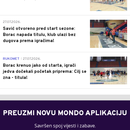
0
27.07.2026.
Savić otvoreno pred start sezone:
Borac napada titulu, klub ulazi bez
dugova prema igračima!
0
RUKOMET
27.07.2026.
|
Borac krenuo jako od starta, igrači
jedva dočekali početak priprema: Cilj se
zna - titula!
PREUZMI NOVU MONDO APLIKACIJU
Savršen spoj vijesti i zabave.