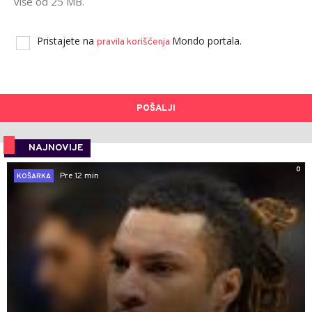
više od 25 MB.
Pristajete na
Mondo portala.
pravila korišćenja
POŠALJI
NAJNOVIJE
0
Pre 12 min
KOŠARKA