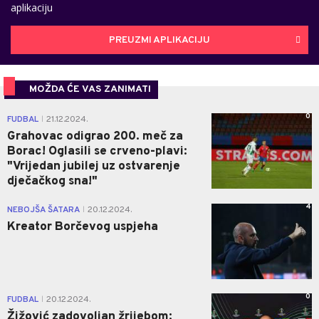
aplikaciju
PREUZMI APLIKACIJU
MOŽDA ĆE VAS ZANIMATI
0
FUDBAL
21.12.2024.
|
Grahovac odigrao 200. meč za
Borac! Oglasili se crveno-plavi:
"Vrijedan jubilej uz ostvarenje
dječačkog sna!"
4
NEBOJŠA ŠATARA
20.12.2024.
|
Kreator Borčevog uspjeha
0
FUDBAL
20.12.2024.
|
Žižović zadovoljan žrijebom: