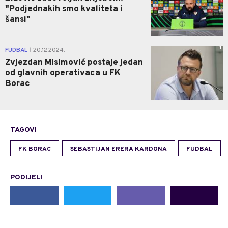
"Podjednakih smo kvaliteta i
šansi"
1
FUDBAL
20.12.2024.
|
Zvjezdan Misimović postaje jedan
od glavnih operativaca u FK
Borac
TAGOVI
FK BORAC
SEBASTIJAN ERERA KARDONA
FUDBAL
PODIJELI