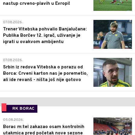
nastup crveno-plavih u Evropi!
0
07.08.2026.
Trener Vitebska pohvalio Banjalučane:
Publika Borčev 12. igrač, uživanje je
igrati u ovakvom ambijentu
0
07.08.2026.
Srbin iz redova Vitebska o porazu od
Borca: Crveni karton nas je poremetio,
ali ide revanš - ništa još nije gotovo
RK BORAC
0
05.08.2026.
Borac m:tel zakazao osam kontrolnih
utakmica pred početak nove sezone