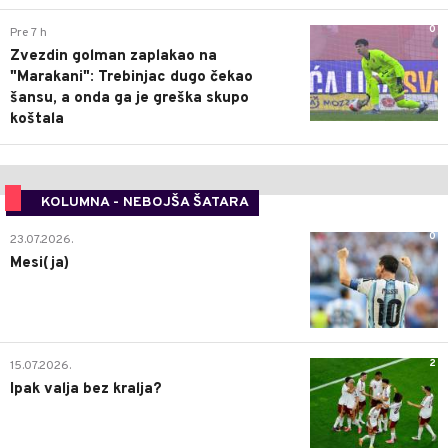
0
Pre 7 h
Zvezdin golman zaplakao na
"Marakani": Trebinjac dugo čekao
šansu, a onda ga je greška skupo
koštala
KOLUMNA - NEBOJŠA ŠATARA
0
23.07.2026.
Mesi(ja)
2
15.07.2026.
Ipak valja bez kralja?