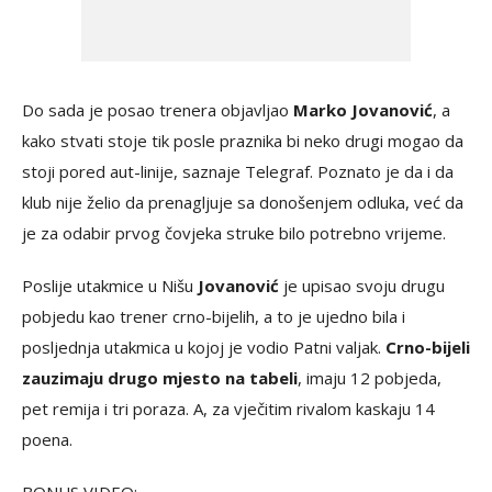
Do sada je posao trenera objavljao
Marko Jovanović
, a
kako stvati stoje tik posle praznika bi neko drugi mogao da
stoji pored aut-linije, saznaje Telegraf. Poznato je da i da
klub nije želio da prenagljuje sa donošenjem odluka, već da
je za odabir prvog čovjeka struke bilo potrebno vrijeme.
Poslije utakmice u Nišu
Jovanović
je upisao svoju drugu
pobjedu kao trener crno-bijelih, a to je ujedno bila i
posljednja utakmica u kojoj je vodio Patni valjak.
Crno-bijeli
zauzimaju drugo mjesto na tabeli
, imaju 12 pobjeda,
pet remija i tri poraza. A, za vječitim rivalom kaskaju 14
poena.