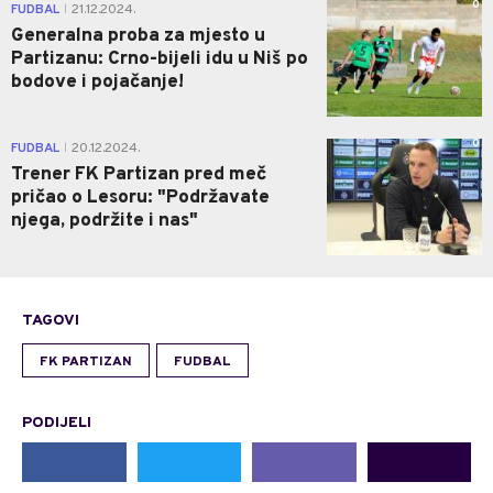
0
FUDBAL
21.12.2024.
|
Generalna proba za mjesto u
Partizanu: Crno-bijeli idu u Niš po
bodove i pojačanje!
0
FUDBAL
20.12.2024.
|
Trener FK Partizan pred meč
pričao o Lesoru: "Podržavate
njega, podržite i nas"
TAGOVI
FK PARTIZAN
FUDBAL
PODIJELI