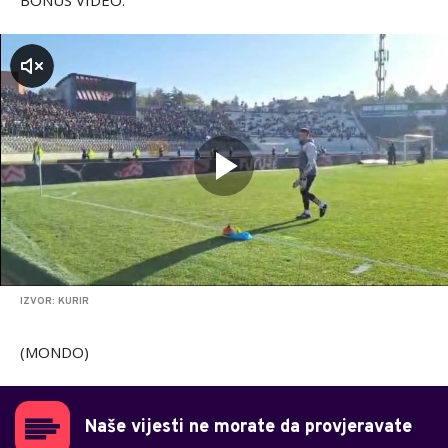
BONUS VIDEO:
zvuk
IZVOR: KURIR
(MONDO)
Naše vijesti ne morate da provjeravate