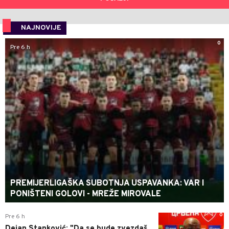
NAJNOVIJE
0
Pre 6 h
PREMIJERLIGAŠKA SUBOTNJA USPAVANKA: VAR I
PONIŠTENI GOLOVI - MREŽE MIROVALE
0
Pre 6 h
Dejan Stanković: "Da se bude zvezdaš,