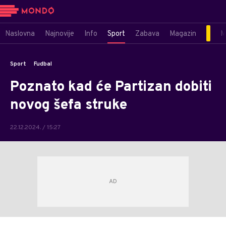
Naslovna
Najnovije
Info
Sport
Zabava
Magazin
M
Sport
Fudbal
Poznato kad će Partizan dobiti
novog šefa struke
22.12.2024. / 15:27