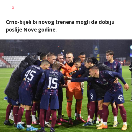
Nebojša
AUTOR
0
Šatara
Crno-bijeli bi novog trenera mogli da dobiju
poslije Nove godine.