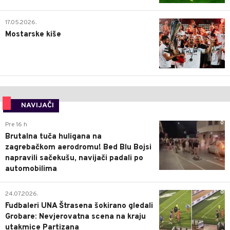
0
17.05.2026.
Mostarske kiše
NAVIJAČI
0
Pre 16 h
Brutalna tuča huligana na
zagrebačkom aerodromu! Bed Blu Bojsi
napravili sačekušu, navijači padali po
automobilima
0
24.07.2026.
Fudbaleri UNA Štrasena šokirano gledali
Grobare: Nevjerovatna scena na kraju
utakmice Partizana