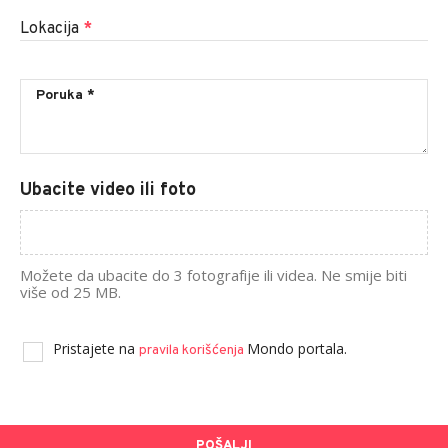
Lokacija
*
Ubacite video ili foto
Možete da ubacite do 3 fotografije ili videa. Ne smije biti
više od 25 MB.
Pristajete na
Mondo portala.
pravila korišćenja
POŠALJI