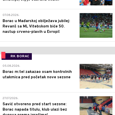
0
07.08.2026.
Borac u Mađarskoj obilježava jubilej:
Revanš sa ML Vitebskom biće 50.
nastup crveno-plavih u Evropi!
RK BORAC
0
05.08.2026.
Borac m:tel zakazao osam kontrolnih
utakmica pred početak nove sezone
0
27.07.2026.
Savić otvoreno pred start sezone:
Borac napada titulu, klub ulazi bez