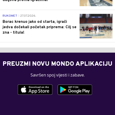
dugova prema igračima!
0
RUKOMET
27.07.2026.
|
Borac krenuo jako od starta, igrači
jedva dočekali početak priprema: Cilj se
zna - titula!
PREUZMI NOVU MONDO APLIKACIJU
Savršen spoj vijesti i zabave.