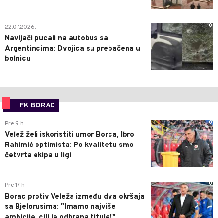
0
22.07.2026.
Navijači pucali na autobus sa
Argentincima: Dvojica su prebačena u
bolnicu
FK BORAC
0
Pre 9 h
Velež želi iskoristiti umor Borca, Ibro
Rahimić optimista: Po kvalitetu smo
četvrta ekipa u ligi
0
Pre 17 h
Borac protiv Veleža između dva okršaja
sa Bjelorusima: "Imamo najviše
ambicije, cilj je odbrana titule!"