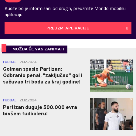
Budite bolje informisani od drugih, preuzmite Mondo mobilnu
aplikaciju
PREUZMI APLIKACIJU
MOŽDA ĆE VAS ZANIMATI
0
FUDBAL
21.12.2024.
|
Golman spasio Partizan:
Odbranio penal, "zaključao" gol i
sačuvao tri boda za kraj godine!
0
FUDBAL
21.12.2024.
|
Partizan duguje 500.000 evra
bivšem fudbaleru!