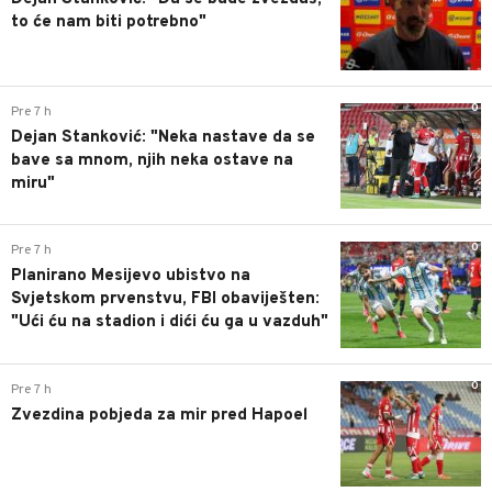
to će nam biti potrebno"
0
Pre 7 h
Dejan Stanković: "Neka nastave da se
bave sa mnom, njih neka ostave na
miru"
0
Pre 7 h
Planirano Mesijevo ubistvo na
Svjetskom prvenstvu, FBI obaviješten:
"Ući ću na stadion i dići ću ga u vazduh"
0
Pre 7 h
Zvezdina pobjeda za mir pred Hapoel