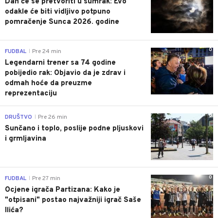
Dan će se pretvoriti u sumrak: Evo
odakle će biti vidljivo potpuno
pomračenje Sunca 2026. godine
0
FUDBAL
Pre 24 min
|
Legendarni trener sa 74 godine
pobijedio rak: Objavio da je zdrav i
odmah hoće da preuzme
reprezentaciju
0
DRUŠTVO
Pre 26 min
|
Sunčano i toplo, poslije podne pljuskovi
i grmljavina
0
FUDBAL
Pre 27 min
|
Ocjene igrača Partizana: Kako je
"otpisani" postao najvažniji igrač Saše
Ilića?