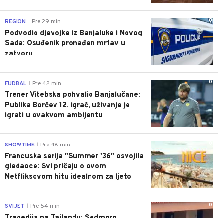
0
REGION
Pre 29 min
|
Podvodio djevojke iz Banjaluke i Novog
Sada: Osuđenik pronađen mrtav u
zatvoru
0
FUDBAL
Pre 42 min
|
Trener Vitebska pohvalio Banjalučane:
Publika Borčev 12. igrač, uživanje je
igrati u ovakvom ambijentu
0
SHOWTIME
Pre 48 min
|
Francuska serija "Summer '36" osvojila
gledaoce: Svi pričaju o ovom
Netfliksovom hitu idealnom za ljeto
0
SVIJET
Pre 54 min
|
Tragedija na Tajlandu: Sedmoro