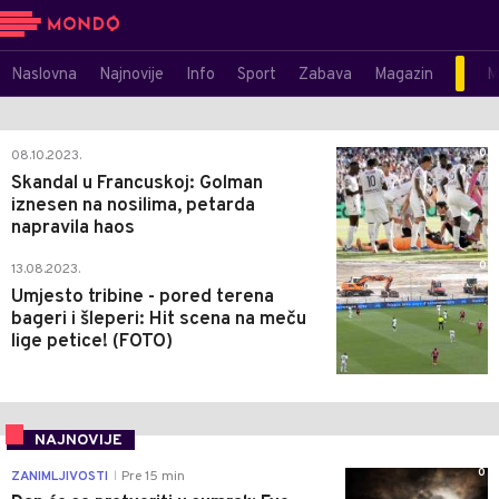
Naslovna
Najnovije
Info
Sport
Zabava
Magazin
M
0
08.10.2023.
Skandal u Francuskoj: Golman
iznesen na nosilima, petarda
napravila haos
0
13.08.2023.
Umjesto tribine - pored terena
bageri i šleperi: Hit scena na meču
lige petice! (FOTO)
NAJNOVIJE
0
ZANIMLJIVOSTI
Pre 15 min
|