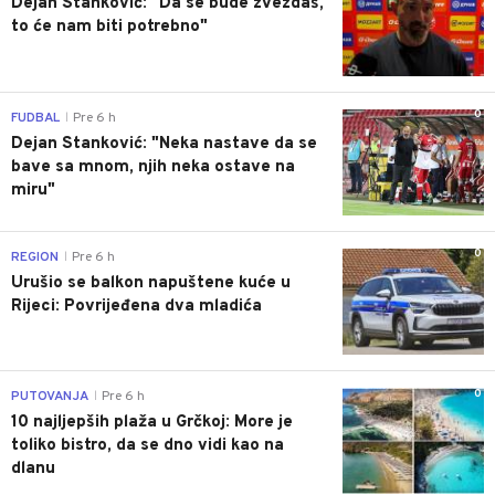
Dejan Stanković: "Da se bude zvezdaš,
to će nam biti potrebno"
0
FUDBAL
Pre 6 h
|
Dejan Stanković: "Neka nastave da se
bave sa mnom, njih neka ostave na
miru"
0
REGION
Pre 6 h
|
Urušio se balkon napuštene kuće u
Rijeci: Povrijeđena dva mladića
0
PUTOVANJA
Pre 6 h
|
10 najljepših plaža u Grčkoj: More je
toliko bistro, da se dno vidi kao na
dlanu