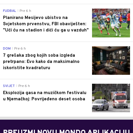
0
FUDBAL
Pre 6 h
|
Planirano Mesijevo ubistvo na
Svjetskom prvenstvu, FBI obaviješten:
"Ući ću na stadion i dići ću ga u vazduh"
0
DOM
Pre 6 h
|
7 grešaka zbog kojih soba izgleda
pretrpano: Evo kako da maksimalno
iskoristite kvadraturu
0
SVIJET
Pre 6 h
|
Eksplozija gasa na muzičkom festivalu
u Njemačkoj: Povrijeđeno deset osoba