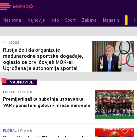
Naslovna
Najnovije
Info
Sport
Zabava
Magazin
M
0
14.11.2023.
Rusija želi da organizuje
međunarodne sportske događaje,
oglasio se prvi čovjek MOK-a:
Ugrožena je autonomija sporta!
NAJNOVIJE
0
FUDBAL
Pre 6 h
|
Premijerligaška subotnja uspavanka:
VAR i poništeni golovi - mreže mirovale
0
FUDBAL
Pre 6 h
|