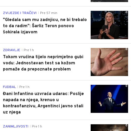
0
ZVIJEZDE I TRAČEVI
Pre 57 min
|
"Gledala sam mu zadnjicu, ne bi trebalo
to da radim": Šarliz Teron ponovo
šokirala izjavom
0
ZDRAVLJE
Pre 1 h
|
Tokom vrućina tijelo neprimjetno gubi
vodu: Jednostavan test sa kožom
pomaže da prepoznate problem
0
FUDBAL
Pre 1 h
|
Đani Infantino uzvraća udarac: Poslije
napada na njega, krenuo u
kontraofanzivu, Argentinci javno stali
uz njega
0
ZANIMLJIVOSTI
Pre 1 h
|