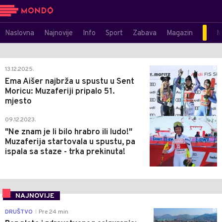
Naslovna
Najnovije
Info
Sport
Zabava
Magazin
M
0
13.12.2025.
Ema Aišer najbrža u spustu u Sent
Moricu: Muzaferiji pripalo 51.
mjesto
0
09.12.2023.
"Ne znam je li bilo hrabro ili ludo!"
Muzaferija startovala u spustu, pa
ispala sa staze - trka prekinuta!
NAJNOVIJE
0
DRUŠTVO
Pre 24 min
|