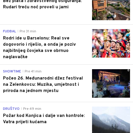
Bez plata i zdravstvenog osiguranja:
Rudari treću noć proveli u jami
0
FUDBAL
Pre 31 min
|
Rodri ide u Barselonu: Real sve
dogovorio i riješio, a onda je poziv
najbitnijeg čovjeka sve obrnuo
naglavačke
0
SHOWTIME
Pre 41 min
|
Počeo 26. Međunarodni džez festival
na Zelenkovcu: Muzika, umjetnost i
priroda na jednom mjestu
0
DRUŠTVO
Pre 49 min
|
Požar kod Konjica i dalje van kontrole:
Vatra prijeti kućama