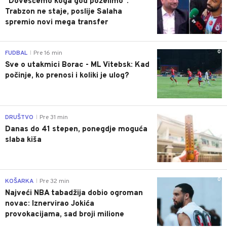
"Dovešćemo koga god poželimo":
Trabzon ne staje, poslije Salaha
spremio novi mega transfer
0
FUDBAL
Pre 16 min
|
Sve o utakmici Borac - ML Vitebsk: Kad
počinje, ko prenosi i koliki je ulog?
0
DRUŠTVO
Pre 31 min
|
Danas do 41 stepen, ponegdje moguća
slaba kiša
0
KOŠARKA
Pre 32 min
|
Najveći NBA tabadžija dobio ogroman
novac: Iznervirao Jokića
provokacijama, sad broji milione