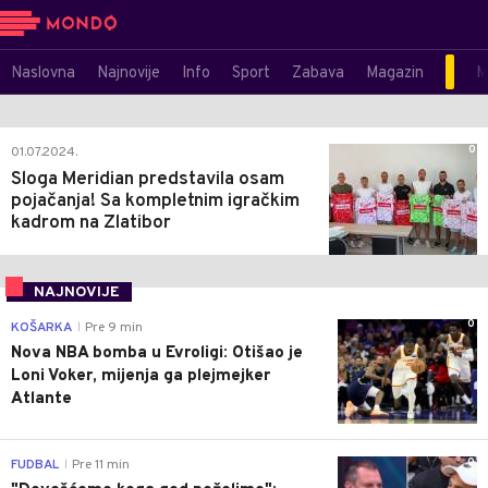
Naslovna
Najnovije
Info
Sport
Zabava
Magazin
M
0
01.07.2024.
Sloga Meridian predstavila osam
pojačanja! Sa kompletnim igračkim
kadrom na Zlatibor
NAJNOVIJE
0
KOŠARKA
Pre 9 min
|
Nova NBA bomba u Evroligi: Otišao je
Loni Voker, mijenja ga plejmejker
Atlante
0
FUDBAL
Pre 11 min
|