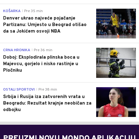
0
KOŠARKA
Pre 35 min
|
Denver ukrao najveće pojačanje
Partizanu: Umjesto u Beograd otišao
da sa Jokićem osvoji NBA
0
CRNA HRONIKA
Pre 36 min
|
Doboj: Eksplodirala plinska boca u
Majevcu, gorjelo i nisko rastinje u
Pločniku
0
OSTALI SPORTOVI
Pre 38 min
|
Srbija i Rusija iza zatvorenih vrata u
Beogradu: Rezultat krajnje neobičan za
odbojku
PREUZMI NOVU MONDO APLIKACIJU