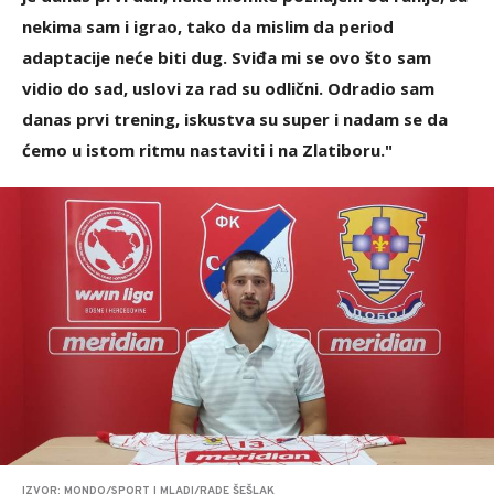
nekima sam i igrao, tako da mislim da period
adaptacije neće biti dug. Sviđa mi se ovo što sam
vidio do sad, uslovi za rad su odlični. Odradio sam
danas prvi trening, iskustva su super i nadam se da
ćemo u istom ritmu nastaviti i na Zlatiboru."
IZVOR: MONDO/SPORT I MLADI/RADE ŠEŠLAK