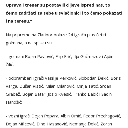
Uprava i trener su postavili ciljeve ispred nas, to
ćemo zadržati za sebe u svlačionici i to ćemo pokazati
i na terenu."
Na pripreme na Zlatibor polaze 24 igrača plus četiri
golmana, a na spisku su:
- golmani Bojan Pavlović, Filip Erić, Ilja Gučmazov i Ajdin
Žilić;
- odbrambeni igrači Vasilije Perković, Slobodan Đekić, Boris
Varga, Dušan Ristić, Milan Milanović, Minja Tatić, Srđan
Grabež, Bojan Batar, Josip Kvesić, Franko Babić i Sadin
Handžić;
- vezni igrači Dejan Popara, Albin Omić, Fedor Predragović,
Dejan Milićević, Dino Hasanović, Nemanja Đokić, Zoran