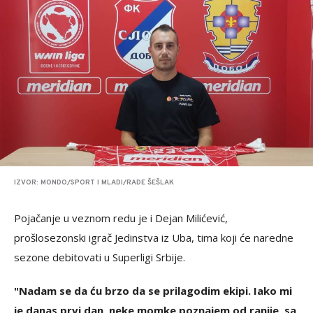
IZVOR: MONDO/SPORT I MLADI/RADE ŠEŠLAK
Pojačanje u veznom redu je i Dejan Milićević,
prošlosezonski igrač Jedinstva iz Uba, tima koji će naredne
sezone debitovati u Superligi Srbije.
"Nadam se da ću brzo da se prilagodim ekipi. Iako mi
je danas prvi dan, neke momke poznajem od ranije, sa