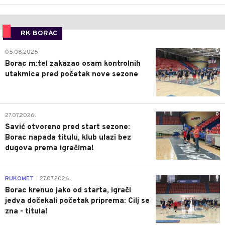
RK BORAC
0
05.08.2026.
Borac m:tel zakazao osam kontrolnih
utakmica pred početak nove sezone
0
27.07.2026.
Savić otvoreno pred start sezone:
Borac napada titulu, klub ulazi bez
dugova prema igračima!
0
RUKOMET
27.07.2026.
|
Borac krenuo jako od starta, igrači
jedva dočekali početak priprema: Cilj se
zna - titula!