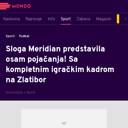
Naslovna
Najnovije
Info
Sport
Zabava
Magazin
M
Sport
Fudbal
Sloga Meridian predstavila
osam pojačanja! Sa
kompletnim igračkim kadrom
na Zlatibor
01.07.2024. / 18:09