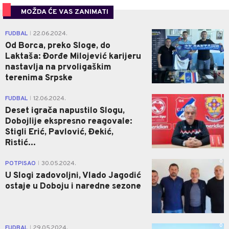
MOŽDA ĆE VAS ZANIMATI
0
FUDBAL
22.06.2024.
|
Od Borca, preko Sloge, do
Laktaša: Đorđe Milojević karijeru
nastavlja na prvoligaškim
terenima Srpske
1
FUDBAL
12.06.2024.
|
Deset igrača napustilo Slogu,
Dobojlije ekspresno reagovale:
Stigli Erić, Pavlović, Đekić,
Ristić...
0
POTPISAO
30.05.2024.
|
U Slogi zadovoljni, Vlado Jagodić
ostaje u Doboju i naredne sezone
0
FUDBAL
29.05.2024.
|