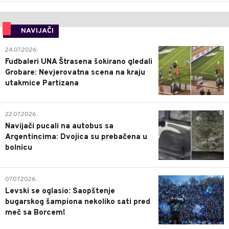
NAVIJAČI
0
24.07.2026.
Fudbaleri UNA Štrasena šokirano gledali
Grobare: Nevjerovatna scena na kraju
utakmice Partizana
0
22.07.2026.
Navijači pucali na autobus sa
Argentincima: Dvojica su prebačena u
bolnicu
1
07.07.2026.
Levski se oglasio: Saopštenje
bugarskog šampiona nekoliko sati pred
meč sa Borcem!