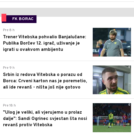
FK BORAC
0
Pre 8 h
Trener Vitebska pohvalio Banjalučane:
Publika Borčev 12. igrač, uživanje je
igrati u ovakvom ambijentu
0
Pre 9 h
Srbin iz redova Vitebska o porazu od
Borca: Crveni karton nas je poremetio,
ali ide revanš - ništa još nije gotovo
0
Pre 18 h
"Ulog je veliki, ali vjerujemo u prolaz
dalje": Sandi Ogrinec svjestan šta nosi
revanš protiv Vitebska