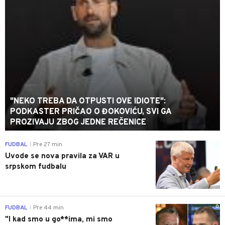
"NEKO TREBA DA OTPUSTI OVE IDIOTE":
PODKASTER PRIČAO O ĐOKOVIĆU, SVI GA
PROZIVAJU ZBOG JEDNE REČENICE
0
FUDBAL
Pre 27 min
|
Uvode se nova pravila za VAR u
srpskom fudbalu
0
FUDBAL
Pre 44 min
|
"I kad smo u go**ima, mi smo