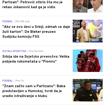
Partizan": Petrović otkrio šta mu je
rekao Jokanović kad ga je vidio
0
FUDBAL
Pre 48 min
|
"Ako se ovo desi u Srbiji, odmah se daje
žuti karton": De Bleker preuzeo
Sudijsku komisiju FSS
0
OSTALI SPORTOVI
Pre 54 min
|
Srbija ide na Svjetsko prvenstvo: Velika
pobjeda rukometaša u "Pioniru"
0
FUDBAL
Pre 1 h
|
"Znam zašto sam u Partizanu": Baba
predstavljen u Humskoj, tvrdi da je
uradio istraživanje o klubu