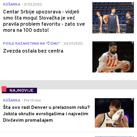
0
KOŠARKA
21.02.2022.
|
Centar Srbije upozorava - vidjeli
smo šta mogu! Slovačka je već
pravila problem favoritu - zato sve
mora na 100 odsto!
0
POSLE KAZAHSTANA NA "ČIZMU"
24.07.2020.
|
Zvezda ostala bez centra
NAJNOVIJE
0
KOŠARKA
Pre 13 min
|
Šta ovo radi Denver u prelaznom roku?
Jokića okružio evroligašima i najvećim
Divčevim promašajem