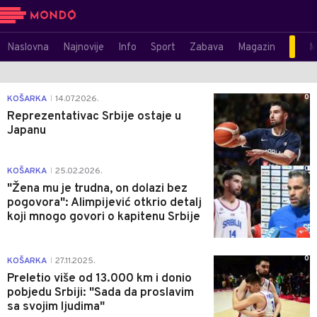
Naslovna
Najnovije
Info
Sport
Zabava
Magazin
M
0
KOŠARKA
14.07.2026.
|
Reprezentativac Srbije ostaje u
Japanu
0
KOŠARKA
25.02.2026.
|
"Žena mu je trudna, on dolazi bez
pogovora": Alimpijević otkrio detalj
koji mnogo govori o kapitenu Srbije
0
KOŠARKA
27.11.2025.
|
Preletio više od 13.000 km i donio
pobjedu Srbiji: "Sada da proslavim
sa svojim ljudima"