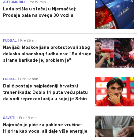
0
AUTOMOBILI
Pre 19 min
|
Lada otišla u stečaj u Njemačkoj:
Prodaja pala na svega 30 vozila
0
FUDBAL
Pre 26 min
|
Navijači Moskovljana protestovali zbog
dolaska albanskog fudbalera: "Sa druge
strane barikade je, problem je"
0
FUDBAL
Pre 32 min
|
Dalić postaje najplaćeniji hrvatski
trener ikada: Dobio tri puta veću platu
da vodi reprezentaciju u kojoj je Srbin
0
SAVETI
Pre 49 min
|
Najmoćnije piće za paklene vrućine:
Hidrira kao voda, ali daje više energije