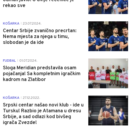
rekao sve
0
KOŠARKA
23.07.2024.
|
Centar Srbije zvanično precrtan:
Nema mjesta za njega u timu,
slobodan je da ide
0
FUDBAL
01.07.2024.
|
Sloga Meridian predstavila osam
pojačanja! Sa kompletnim igračkim
kadrom na Zlatibor
0
KOŠARKA
27.12.2022.
|
Srpski centar našao novi klub - ide u
Tursku! Razbio je Atamana u dresu
Srbije, a sad odlazi kod bivšeg
igrača Zvezde!