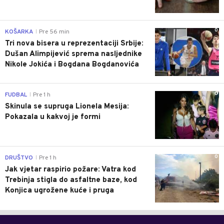
0
KOŠARKA
Pre 56 min
|
Tri nova bisera u reprezentaciji Srbije:
Dušan Alimpijević sprema nasljednike
Nikole Jokića i Bogdana Bogdanovića
0
FUDBAL
Pre 1 h
|
Skinula se supruga Lionela Mesija:
Pokazala u kakvoj je formi
0
DRUŠTVO
Pre 1 h
|
Jak vjetar raspirio požare: Vatra kod
Trebinja stigla do asfaltne baze, kod
Konjica ugrožene kuće i pruga