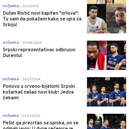
0
KOŠARKA
24.11.2025.
|
Dušan Ristić novi kapiten "orlova":
Tu sam da pokažem kako se igra za
Srbiju!
1
KOŠARKA
09.08.2024.
|
Srpski reprezentativac odbrusio
Durentu!
0
KOŠARKA
24.07.2024.
|
Ponovo u crveno-bijelom! Srpski
košarkaš našao novi klub: Jedva
čekam!
0
KOŠARKA
23.07.2024.
|
Pešić ga precrtao sa spiska, on se
odmah javio: U dvije rečenice je