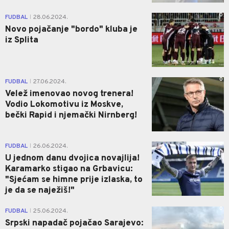
0
FUDBAL
28.06.2024.
|
Novo pojačanje "bordo" kluba je
iz Splita
0
FUDBAL
27.06.2024.
|
Velež imenovao novog trenera!
Vodio Lokomotivu iz Moskve,
bečki Rapid i njemački Nirnberg!
0
FUDBAL
26.06.2024.
|
U jednom danu dvojica novajlija!
Karamarko stigao na Grbavicu:
"Sjećam se himne prije izlaska, to
je da se naježiš!"
0
FUDBAL
25.06.2024.
|
Srpski napadač pojačao Sarajevo: