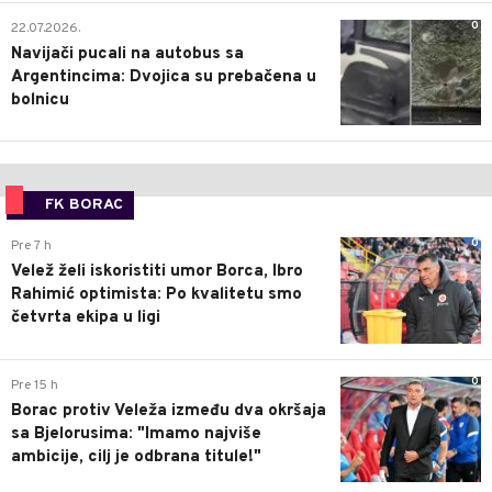
0
22.07.2026.
Navijači pucali na autobus sa
Argentincima: Dvojica su prebačena u
bolnicu
FK BORAC
0
Pre 7 h
Velež želi iskoristiti umor Borca, Ibro
Rahimić optimista: Po kvalitetu smo
četvrta ekipa u ligi
0
Pre 15 h
Borac protiv Veleža između dva okršaja
sa Bjelorusima: "Imamo najviše
ambicije, cilj je odbrana titule!"