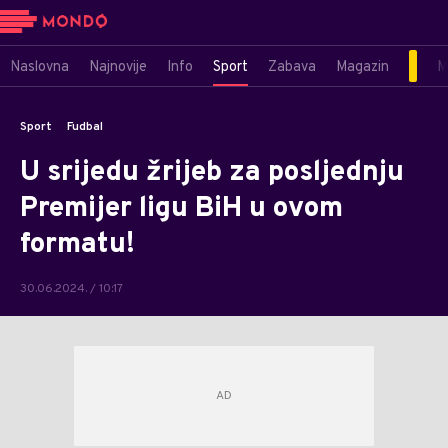
Naslovna
Najnovije
Info
Sport
Zabava
Magazin
M
Sport
Fudbal
U srijedu žrijeb za posljednju
Premijer ligu BiH u ovom
formatu!
30.06.2024. / 10:17