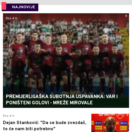
NAJNOVIJE
0
Pre 4 h
PREMIJERLIGAŠKA SUBOTNJA USPAVANKA: VAR I
PONIŠTENI GOLOVI - MREŽE MIROVALE
0
Pre 4 h
Dejan Stanković: "Da se bude zvezdaš,
to će nam biti potrebno"