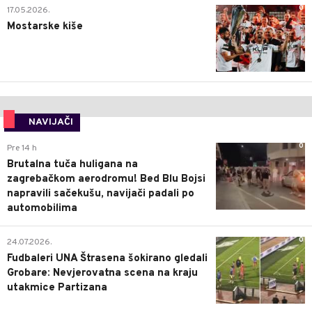
0
17.05.2026.
Mostarske kiše
NAVIJAČI
0
Pre 14 h
Brutalna tuča huligana na
zagrebačkom aerodromu! Bed Blu Bojsi
napravili sačekušu, navijači padali po
automobilima
0
24.07.2026.
Fudbaleri UNA Štrasena šokirano gledali
Grobare: Nevjerovatna scena na kraju
utakmice Partizana