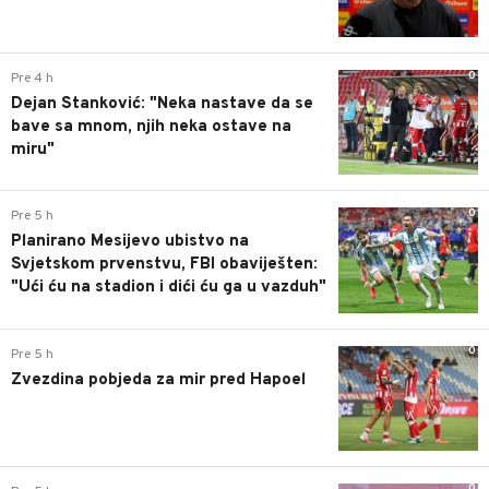
0
Pre 4 h
Dejan Stanković: "Neka nastave da se
bave sa mnom, njih neka ostave na
miru"
0
Pre 5 h
Planirano Mesijevo ubistvo na
Svjetskom prvenstvu, FBI obaviješten:
"Ući ću na stadion i dići ću ga u vazduh"
0
Pre 5 h
Zvezdina pobjeda za mir pred Hapoel
0