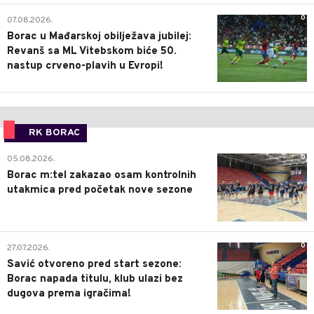
0
07.08.2026.
Borac u Mađarskoj obilježava jubilej:
Revanš sa ML Vitebskom biće 50.
nastup crveno-plavih u Evropi!
RK BORAC
0
05.08.2026.
Borac m:tel zakazao osam kontrolnih
utakmica pred početak nove sezone
0
27.07.2026.
Savić otvoreno pred start sezone:
Borac napada titulu, klub ulazi bez
dugova prema igračima!