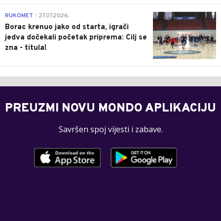
0
RUKOMET
27.07.2026.
|
Borac krenuo jako od starta, igrači
jedva dočekali početak priprema: Cilj se
zna - titula!
PREUZMI NOVU MONDO APLIKACIJU
Savršen spoj vijesti i zabave.