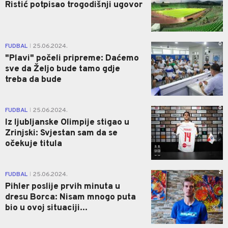
Ristić potpisao trogodišnji ugovor
0
FUDBAL
25.06.2024.
|
"Plavi" počeli pripreme: Daćemo
sve da Željo bude tamo gdje
treba da bude
0
FUDBAL
25.06.2024.
|
Iz ljubljanske Olimpije stigao u
Zrinjski: Svjestan sam da se
očekuje titula
2
FUDBAL
25.06.2024.
|
Pihler poslije prvih minuta u
dresu Borca: Nisam mnogo puta
bio u ovoj situaciji...