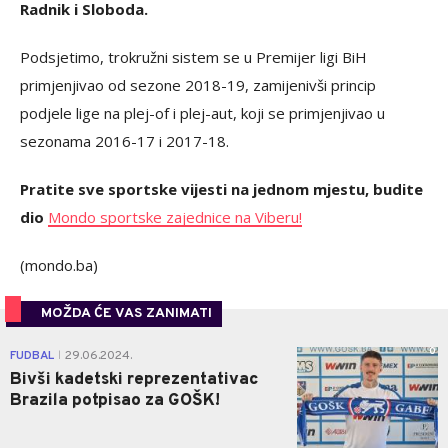
Radnik i Sloboda.
Podsjetimo, trokružni sistem se u Premijer ligi BiH
primjenjivao od sezone 2018-19, zamijenivši princip
podjele lige na plej-of i plej-aut, koji se primjenjivao u
sezonama 2016-17 i 2017-18.
Pratite sve sportske vijesti na jednom mjestu, budite
dio
Mondo sportske zajednice na Viberu!
(mondo.ba)
MOŽDA ĆE VAS ZANIMATI
0
FUDBAL
29.06.2024.
|
Bivši kadetski reprezentativac
Brazila potpisao za GOŠK!