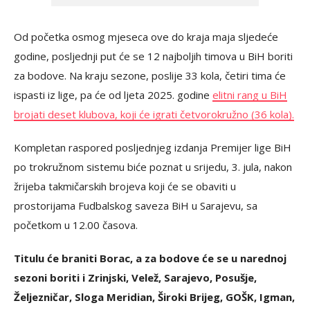
Od početka osmog mjeseca ove do kraja maja sljedeće
godine, posljednji put će se 12 najboljih timova u BiH boriti
za bodove. Na kraju sezone, poslije 33 kola, četiri tima će
ispasti iz lige, pa će od ljeta 2025. godine
elitni rang u BiH
brojati deset klubova, koji će igrati četvorokružno (36 kola).
Kompletan raspored posljednjeg izdanja Premijer lige BiH
po trokružnom sistemu biće poznat u srijedu, 3. jula, nakon
žrijeba takmičarskih brojeva koji će se obaviti u
prostorijama Fudbalskog saveza BiH u Sarajevu, sa
početkom u 12.00 časova.
Titulu će braniti Borac, a za bodove će se u narednoj
sezoni boriti i Zrinjski, Velež, Sarajevo, Posušje,
Željezničar, Sloga Meridian, Široki Brijeg, GOŠK, Igman,