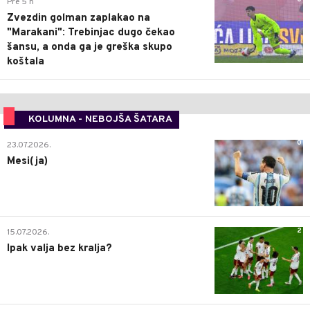
Pre 5 h
Zvezdin golman zaplakao na
"Marakani": Trebinjac dugo čekao
šansu, a onda ga je greška skupo
koštala
KOLUMNA - NEBOJŠA ŠATARA
0
23.07.2026.
Mesi(ja)
2
15.07.2026.
Ipak valja bez kralja?