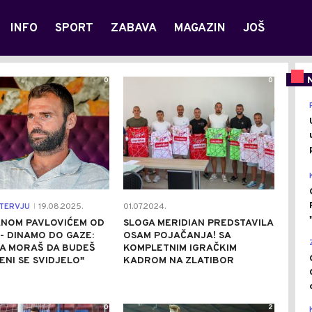
INFO
SPORT
ZABAVA
MAGAZIN
JOŠ
0
0
TERVJU
19.08.2025.
01.07.2024.
|
ANOM PAVLOVIĆEM OD
SLOGA MERIDIAN PREDSTAVILA
- DINAMO DO GAZE:
OSAM POJAČANJA! SA
DA MORAŠ DA BUDEŠ
KOMPLETNIM IGRAČKIM
MENI SE SVIDJELO"
KADROM NA ZLATIBOR
0
2