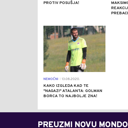
PROTIV POSUŠJA!
MAKSIM
REAKCIJ
PREBACE
0
NEMOĆNI
13.08.2020.
|
KAKO IZGLEDA KAD TE
"NAGAZI" ATALANTA: GOLMAN
BORCA TO NAJBOLJE ZNA!
PREUZMI NOVU MONDO