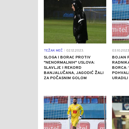
TEŽAK MEČ
02.12.2023.
03.10.2023
|
SLOGA I BORAC PROTIV
BOJAN P
"NENORMALNIH" USLOVA:
RADNIK
SLAVLJE I REKORD
BORCA: 
BANJALUČANA, JAGODIĆ ŽALI
POHVALE
ZA POČASNIM GOLOM
URADILI
0