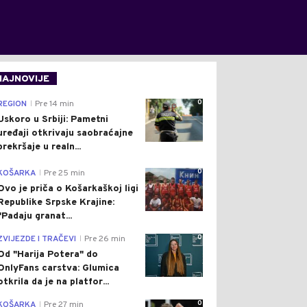
NAJNOVIJE
0
REGION
Pre 14 min
|
Uskoro u Srbiji: Pametni
uređaji otkrivaju saobraćajne
prekršaje u realn...
0
KOŠARKA
Pre 25 min
|
Ovo je priča o Košarkaškoj ligi
Republike Srpske Krajine:
"Padaju granat...
0
ZVIJEZDE I TRAČEVI
Pre 26 min
|
Od "Harija Potera" do
OnlyFans carstva: Glumica
otkrila da je na platfor...
0
KOŠARKA
Pre 27 min
|