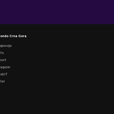
ondo Crna Gora
ajnovije
nfo
port
agazin
obIT
tel