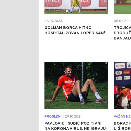
26.07.2023.
06.06.202
GOLMAN BORCA HITNO
TROJIC
HOSPITALIZOVAN I OPERISAN!
PRODUŽ
BANJAL
0
PROBLEMI
29.10.2021.
VAŽAN ME
|
PAVLOVIĆ I SUBIĆ POZITIVNI
BORAC 
NA KORONA VIRUS, NE IGRAJU
U ŠIROK