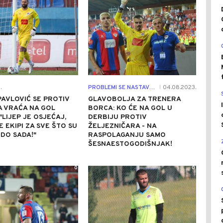
.
PROBLEMI SE NASTAVLJAJU
04.08.2023.
|
AVLOVIĆ SE PROTIV
GLAVOBOLJA ZA TRENERA
A VRAĆA NA GOL
BORCA: KO ĆE NA GOL U
"LIJEP JE OSJEĆAJ,
DERBIJU PROTIV
 EKIPI ZA SVE ŠTO SU
ŽELJEZNIČARA - NA
 DO SADA!"
RASPOLAGANJU SAMO
ŠESNAESTOGODIŠNJAK!
0
0