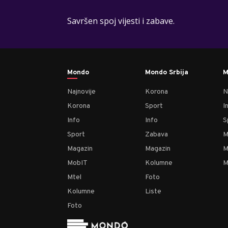
Savršen spoj vijesti i zabave.
Mondo
Mondo Srbija
M
Najnovije
Korona
N
Korona
Sport
I
Info
Info
S
Sport
Zabava
M
Magazin
Magazin
M
MobIT
Kolumne
M
Mtel
Foto
Kolumne
Liste
Foto