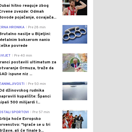
Dubai hitno reaguje zbog
Crvene zvezde: Odmah
dovode pojačanje, osvajača...
0
CRNA HRONIKA
Pre 28 min
|
Brutalno nasilje u Bijeljini:
Metalnim bokserom nanio
teške povrede
0
SVIJET
Pre 40 min
|
Iranci postavili ultimatum za
otvaranje Ormuza, traže da
SAD ispune niz ...
0
ZANIMLJIVOSTI
Pre 50 min
|
Od džinovskog rudnika
napravili kupalište: Španci
sipali 500 milijardi l...
0
OSTALI SPORTOVI
Pre 57 min
|
Srbija hoće Evropsko
prvenstvo: "Igraće se u tri
države, ali će finale b...