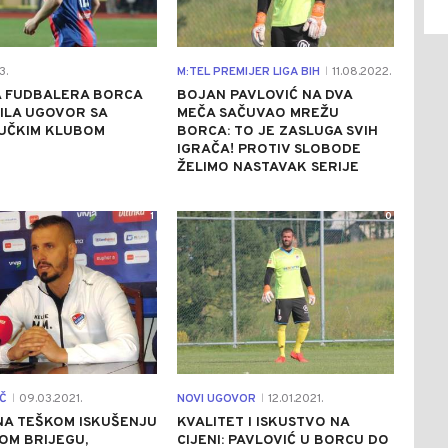
3.
M:TEL PREMIJER LIGA BIH
11.08.2022.
|
A FUDBALERA BORCA
BOJAN PAVLOVIĆ NA DVA
ILA UGOVOR SA
MEČA SAČUVAO MREŽU
UČKIM KLUBOM
BORCA: TO JE ZASLUGA SVIH
IGRAČA! PROTIV SLOBODE
ŽELIMO NASTAVAK SERIJE
1
0
Č
09.03.2021.
NOVI UGOVOR
12.01.2021.
|
|
NA TEŠKOM ISKUŠENJU
KVALITET I ISKUSTVO NA
OM BRIJEGU,
CIJENI: PAVLOVIĆ U BORCU DO