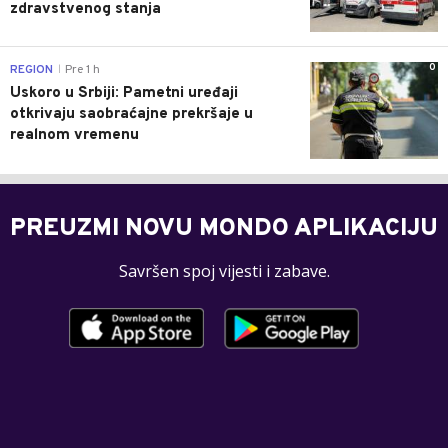
zdravstvenog stanja
0
REGION
Pre 1 h
|
Uskoro u Srbiji: Pametni uređaji
otkrivaju saobraćajne prekršaje u
realnom vremenu
PREUZMI NOVU MONDO APLIKACIJU
Savršen spoj vijesti i zabave.