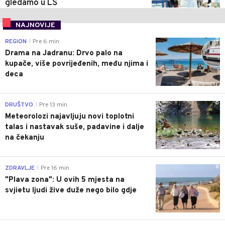
gledamo u LŠ
NAJNOVIJE
0
REGION
Pre 6 min
|
Drama na Jadranu: Drvo palo na
kupače, više povrijeđenih, među njima i
deca
0
DRUŠTVO
Pre 13 min
|
Meteorolozi najavljuju novi toplotni
talas i nastavak suše, padavine i dalje
na čekanju
0
ZDRAVLJE
Pre 16 min
|
"Plava zona": U ovih 5 mjesta na
svjietu ljudi žive duže nego bilo gdje