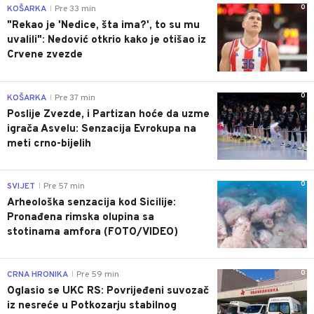
0
KOŠARKA
Pre 33 min
|
"Rekao je 'Nedice, šta ima?', to su mu
uvalili": Nedović otkrio kako je otišao iz
Crvene zvezde
0
KOŠARKA
Pre 37 min
|
Poslije Zvezde, i Partizan hoće da uzme
igrača Asvelu: Senzacija Evrokupa na
meti crno-bijelih
0
SVIJET
Pre 57 min
|
Arheološka senzacija kod Sicilije:
Pronađena rimska olupina sa
stotinama amfora (FOTO/VIDEO)
0
CRNA HRONIKA
Pre 59 min
|
Oglasio se UKC RS: Povrijeđeni suvozač
iz nesreće u Potkozarju stabilnog