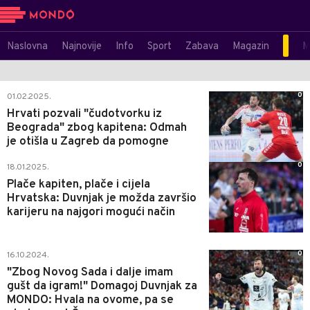
Naslovna
Najnovije
Info
Sport
Zabava
Magazin
M
0
01.02.2025.
Hrvati pozvali "čudotvorku iz
Beograda" zbog kapitena: Odmah
je otišla u Zagreb da pomogne
0
18.01.2025.
Plače kapiten, plače i cijela
Hrvatska: Duvnjak je možda završio
karijeru na najgori mogući način
0
16.10.2024.
"Zbog Novog Sada i dalje imam
gušt da igram!" Domagoj Duvnjak za
MONDO: Hvala na ovome, pa se