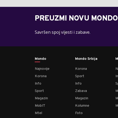
PREUZMI NOVU MONDO
Savršen spoj vijesti i zabave.
Mondo
Mondo Srbija
M
Najnovije
Korona
N
Korona
Sport
I
Info
Info
S
Sport
Zabava
M
Magazin
Magazin
M
MobIT
Kolumne
M
Mtel
Foto