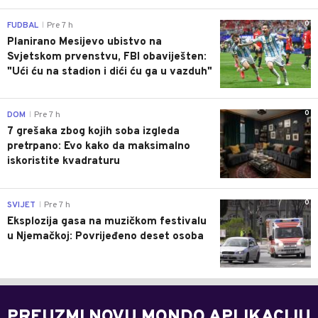
0
FUDBAL
Pre 7 h
|
Planirano Mesijevo ubistvo na
Svjetskom prvenstvu, FBI obaviješten:
"Ući ću na stadion i dići ću ga u vazduh"
0
DOM
Pre 7 h
|
7 grešaka zbog kojih soba izgleda
pretrpano: Evo kako da maksimalno
iskoristite kvadraturu
0
SVIJET
Pre 7 h
|
Eksplozija gasa na muzičkom festivalu
u Njemačkoj: Povrijeđeno deset osoba
PREUZMI NOVU MONDO APLIKACIJU