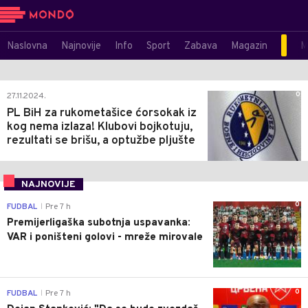
Naslovna
Najnovije
Info
Sport
Zabava
Magazin
M
0
27.11.2024.
PL BiH za rukometašice ćorsokak iz
kog nema izlaza! Klubovi bojkotuju,
rezultati se brišu, a optužbe pljušte
NAJNOVIJE
0
FUDBAL
Pre 7 h
|
Premijerligaška subotnja uspavanka:
VAR i poništeni golovi - mreže mirovale
0
FUDBAL
Pre 7 h
|