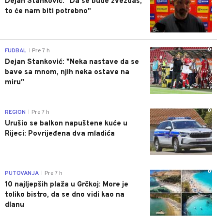
Dejan Stanković: "Da se bude zvezdaš,
to će nam biti potrebno"
0
FUDBAL
Pre 7 h
|
Dejan Stanković: "Neka nastave da se
bave sa mnom, njih neka ostave na
miru"
0
REGION
Pre 7 h
|
Urušio se balkon napuštene kuće u
Rijeci: Povrijeđena dva mladića
0
PUTOVANJA
Pre 7 h
|
10 najljepših plaža u Grčkoj: More je
toliko bistro, da se dno vidi kao na
dlanu