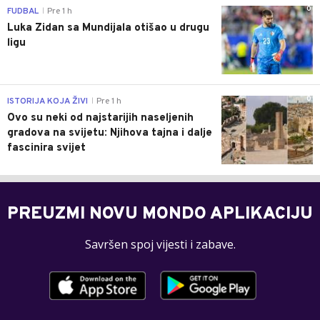
0
FUDBAL
Pre 1 h
|
Luka Zidan sa Mundijala otišao u drugu
ligu
0
ISTORIJA KOJA ŽIVI
Pre 1 h
|
Ovo su neki od najstarijih naseljenih
gradova na svijetu: Njihova tajna i dalje
fascinira svijet
PREUZMI NOVU MONDO APLIKACIJU
Savršen spoj vijesti i zabave.