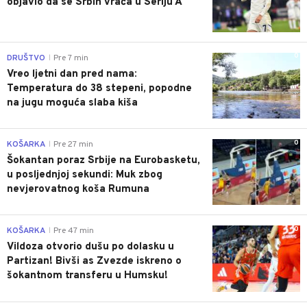
objavio da se Srbin vraća u Seriju A
0
DRUŠTVO
Pre 7 min
|
Vreo ljetni dan pred nama:
Temperatura do 38 stepeni, popodne
na jugu moguća slaba kiša
0
KOŠARKA
Pre 27 min
|
Šokantan poraz Srbije na Eurobasketu,
u posljednjoj sekundi: Muk zbog
nevjerovatnog koša Rumuna
0
KOŠARKA
Pre 47 min
|
Vildoza otvorio dušu po dolasku u
Partizan! Bivši as Zvezde iskreno o
šokantnom transferu u Humsku!