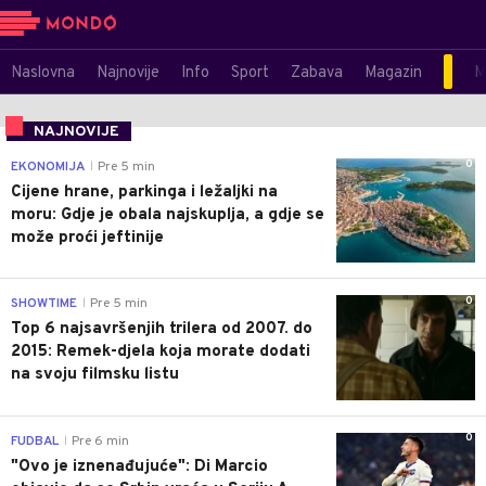
Naslovna
Najnovije
Info
Sport
Zabava
Magazin
M
NAJNOVIJE
0
EKONOMIJA
Pre 5 min
|
Cijene hrane, parkinga i ležaljki na
moru: Gdje je obala najskuplja, a gdje se
može proći jeftinije
0
SHOWTIME
Pre 5 min
|
Top 6 najsavršenjih trilera od 2007. do
2015: Remek-djela koja morate dodati
na svoju filmsku listu
0
FUDBAL
Pre 6 min
|
"Ovo je iznenađujuće": Di Marcio