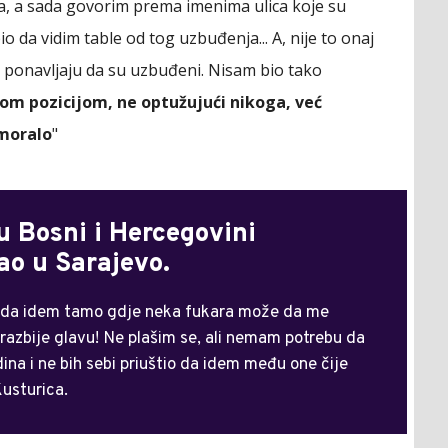
, a sada govorim prema imenima ulica koje su
o da vidim table od tog uzbuđenja... A, nije to onaj
 ponavljaju da su uzbuđeni. Nisam bio tako
tom pozicijom, ne optužujući nikoga, već
 moralo
"
u Bosni i Hercegovini
ao u Sarajevo.
ko da idem tamo gdje neka fukara može da me
 razbije glavu! Ne plašim se, ali nemam potrebu da
dina i ne bih sebi priuštio da idem među one čije
Kusturica.