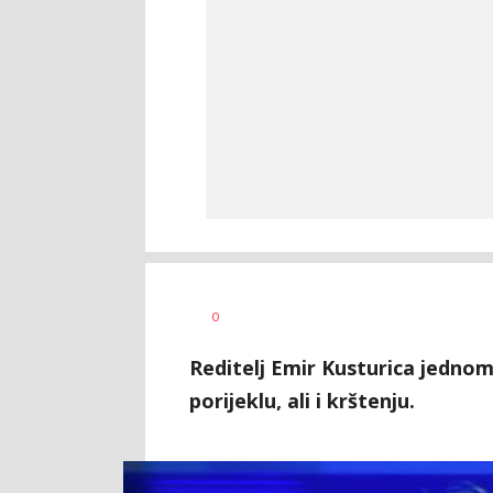
Vesna
AUTOR
0
Kerkez
Reditelj Emir Kusturica jednom
porijeklu, ali i krštenju.