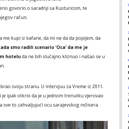
eno govorio o saradnji sa Kusturicom, te
njegov račun.
a me kupi iz kafane, da mi ne da da popijem, da
ada smo radili scenario 'Oca' da me je
om hotelu
da ne bih slučajno kliznuo i našao se u
an.
zabrao svoju stranu. U intervjuu za Vreme iz 2011.
i je ipak otkrio da je u jednom trenutku vjerovao
 a sve to zahvaljujući ocu sarajevskog režisera.