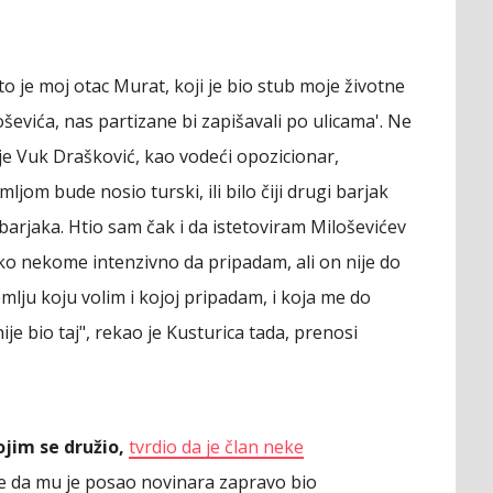
o je moj otac Murat, koji je bio stub moje životne
ševića, nas partizane bi zapišavali po ulicama'. Ne
 je Vuk Drašković, kao vodeći opozicionar,
om bude nosio turski, ili bilo čiji drugi barjak
 barjaka. Htio sam čak i da istetoviram Miloševićev
ko nekome intenzivno da pripadam, ali on nije do
emlju koju volim i kojoj pripadam, i koja me do
nije bio taj", rekao je Kusturica tada, prenosi
ojim se družio,
tvrdio da je član neke
te da mu je posao novinara zapravo bio