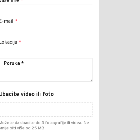
Vaše ime
*
E-mail
*
Lokacija
*
Ubacite video ili foto
Možete da ubacite do 3 fotografije ili videa. Ne
smije biti više od 25 MB.