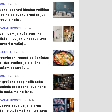
0
DOM
Pre 1 h
|
Kako izabrati idealnu veličinu
tepiha za svaku prostoriju?
Pravila koja ...
0
ZANIMLJIVOSTI
Pre 4 h
|
Da li vam je kuća sterilno
čista ili uvijek u haosu? Ovo
govori o vašoj ...
0
KUHINJA
Pre 5 h
|
Provjereni recept za šakšuku:
Bliskoistočno jelo slično
našem satarašu, ...
0
DOM
Pre 14 h
|
7 grešaka zbog kojih soba
izgleda pretrpano: Evo kako
da maksimalno isko...
0
ZANIMLJIVOSTI
Pre 17 h
|
Gastro-revolucija iz srca
Italije: Automat koji 24 sata