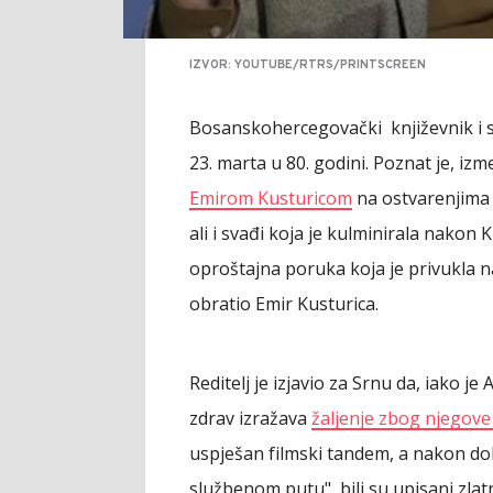
IZVOR: YOUTUBE/RTRS/PRINTSCREEN
Bosanskohercegovački književnik i 
23. marta u 80. godini. Poznat je, iz
Emirom Kusturicom
na ostvarenjima "
ali i svađi koja je kulminirala nakon
oproštajna poruka koja je privukla n
obratio Emir Kusturica.
Reditelj je izjavio za Srnu da, iako j
zdrav izražava
žaljenje zbog njegove
uspješan filmski tandem, a nakon dob
službenom putu", bili su upisani zla