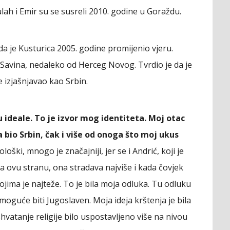
lah i Emir su se susreli 2010. godine u Goraždu.
da je Kusturica 2005. godine promijenio vjeru.
Savina, nedaleko od Herceg Novog. Tvrdio je da je
e izjašnjavao kao Srbin.
u ideale. To je izvor mog identiteta. Moj otac
a bio Srbin, čak i više od onoga što moj ukus
oški, mnogo je značajniji, jer se i Andrić, koji je
o za ovu stranu, ona stradava najviše i kada čovjek
kojima je najteže. To je bila moja odluka. Tu odluku
oguće biti Jugoslaven. Moja ideja krštenja je bila
 shvatanje religije bilo uspostavljeno više na nivou