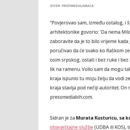
IZVOR: PROFIMEDIA/ABACA
"Povjerovao sam, između ostalog, i št
arhitektonike govorio: 'Da nema Milo
zaboravite da je to bilo vrijeme kada
poručivao da će svako ko Raškom zemlj
osim srpskog, ostati i bez ruke i bez
lik na ramenu. Volio sam da mogu ta
kraja ispunio tu moju želju da vodi z
kraja stavlja pod nečiji autoritet. On 
pressmediabih.com.
Sidran je za
Murata Kusturicu, sa k
obavještajne službe
(UDBA ili KOS), 