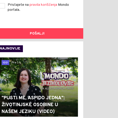
Pristajete na
pravila korišćenja
Mondo
portala.
POŠALJI
NAJNOVIJE
0
Pre 1 h
100!
"PUSTI ME, ASPIDO JEDNA":
ŽIVOTINJSKE OSOBINE U
NAŠEM JEZIKU (VIDEO)