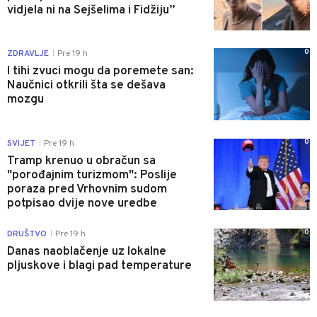
vidjela ni na Sejšelima i Fidžiju”
0
ZDRAVLJE
Pre 19 h
|
I tihi zvuci mogu da poremete san:
Naučnici otkrili šta se dešava
mozgu
0
SVIJET
Pre 19 h
|
Tramp krenuo u obračun sa
"porođajnim turizmom": Poslije
poraza pred Vrhovnim sudom
potpisao dvije nove uredbe
0
DRUŠTVO
Pre 19 h
|
Danas naoblačenje uz lokalne
pljuskove i blagi pad temperature