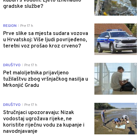
kuburi s vodom: Ljeto iznenadilo
gradske službe?
0
REGION
Pre 17 h
|
Prve slike sa mjesta sudara vozova
u Hrvatskoj: Više ljudi povrijeđeno,
teretni voz prošao kroz crveno?
0
DRUŠTVO
Pre 17 h
|
Pet maloljetnika prijavljeno
tužilaštvu zbog vršnjačkog nasilja u
Mrkonjić Gradu
0
DRUŠTVO
Pre 17 h
|
Stručnjaci upozoravaju: Nizak
vodostaj ugrožava rijeke, ne
koristite riječnu vodu za kupanje i
navodnjavanje