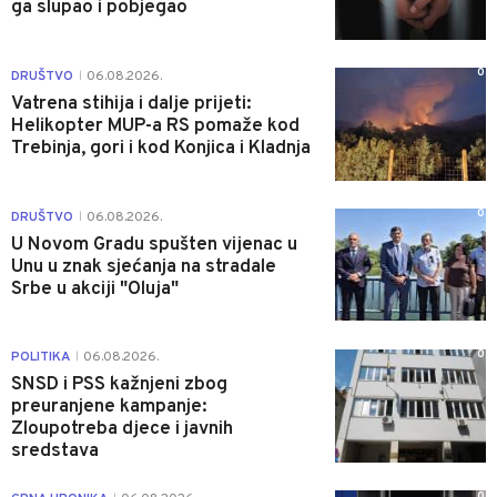
ga slupao i pobjegao
0
DRUŠTVO
06.08.2026.
|
Vatrena stihija i dalje prijeti:
Helikopter MUP-a RS pomaže kod
Trebinja, gori i kod Konjica i Kladnja
0
DRUŠTVO
06.08.2026.
|
U Novom Gradu spušten vijenac u
Unu u znak sjećanja na stradale
Srbe u akciji "Oluja"
0
POLITIKA
06.08.2026.
|
SNSD i PSS kažnjeni zbog
preuranjene kampanje:
Zloupotreba djece i javnih
sredstava
0