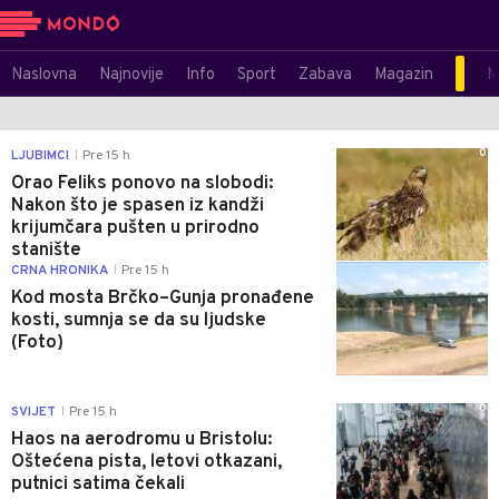
Naslovna
Najnovije
Info
Sport
Zabava
Magazin
M
0
LJUBIMCI
Pre 15 h
|
Orao Feliks ponovo na slobodi:
Nakon što je spasen iz kandži
krijumčara pušten u prirodno
stanište
0
CRNA HRONIKA
Pre 15 h
|
Kod mosta Brčko–Gunja pronađene
kosti, sumnja se da su ljudske
(Foto)
0
SVIJET
Pre 15 h
|
Haos na aerodromu u Bristolu:
Oštećena pista, letovi otkazani,
putnici satima čekali