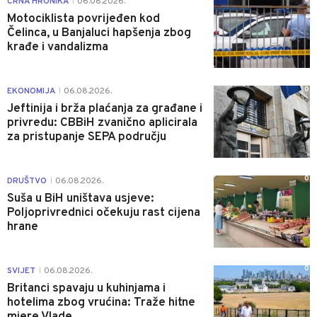
CRNA HRONIKA
06.08.2026.
|
Motociklista povrijeđen kod
Čelinca, u Banjaluci hapšenja zbog
krađe i vandalizma
0
EKONOMIJA
06.08.2026.
|
Jeftinija i brža plaćanja za građane i
privredu: CBBiH zvanično aplicirala
za pristupanje SEPA području
0
DRUŠTVO
06.08.2026.
|
Suša u BiH uništava usjeve:
Poljoprivrednici očekuju rast cijena
hrane
0
SVIJET
06.08.2026.
|
Britanci spavaju u kuhinjama i
hotelima zbog vrućina: Traže hitne
mjere Vlade