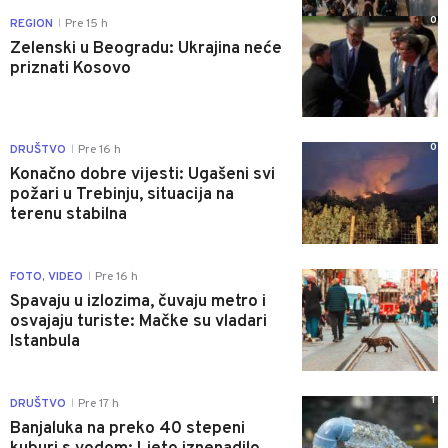
0
REGION
Pre 15 h
|
Zelenski u Beogradu: Ukrajina neće
priznati Kosovo
0
DRUŠTVO
Pre 16 h
|
Konačno dobre vijesti: Ugašeni svi
požari u Trebinju, situacija na
terenu stabilna
0
FOTO, VIDEO
Pre 16 h
|
Spavaju u izlozima, čuvaju metro i
osvajaju turiste: Mačke su vladari
Istanbula
1
DRUŠTVO
Pre 17 h
|
Banjaluka na preko 40 stepeni