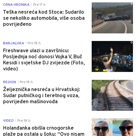
0
CRNA HRONIKA
Pre 17 h
|
Teška nesreća kod Stoca: Sudarilo
se nekoliko automobila, više osoba
povrijeđeno
0
BANJALUKA
Pre 18 h
|
Freshwave ulazi u završnicu:
Posljednja noć donosi Vojka V, Buč
Kesidi i svjetske DJ zvijezde (Foto,
video)
0
REGION
Pre 18 h
|
Željeznička nesreća u Hrvatskoj:
Sudar putničkog i teretnog voza,
povrijeđen mašinovođa
0
VIDEO
Pre 18 h
|
Holanđanka obišla crnogorske
plaže pa ostala u šoku: “Ovo nisam