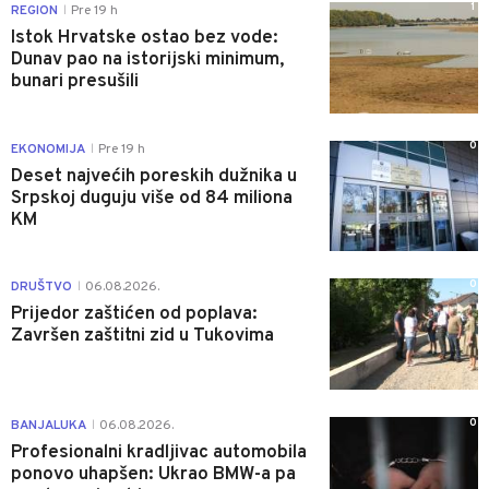
1
REGION
Pre 19 h
|
Istok Hrvatske ostao bez vode:
Dunav pao na istorijski minimum,
bunari presušili
0
EKONOMIJA
Pre 19 h
|
Deset najvećih poreskih dužnika u
Srpskoj duguju više od 84 miliona
KM
0
DRUŠTVO
06.08.2026.
|
Prijedor zaštićen od poplava:
Završen zaštitni zid u Tukovima
0
BANJALUKA
06.08.2026.
|
Profesionalni kradljivac automobila
ponovo uhapšen: Ukrao BMW-a pa