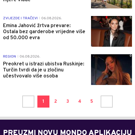
0
ZVIJEZDE I TRAČEVI
06.08.2026.
|
Emina Jahović žrtva prevare:
Ostala bez garderobe vrijedne više
od 50.000 evra
0
REGION
06.08.2026.
|
Preokret u istrazi ubistva Ruskinje:
Turčin tvrdi da je u zločinu
učestvovalo više osoba
1
2
3
4
5
PREUZMI NOVU MONDO APLIKACIJU