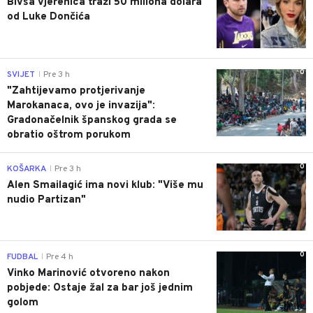
Bivša vjerenica traži 50 miliona dolara
od Luke Dončića
0
SVIJET
Pre 3 h
|
"Zahtijevamo protjerivanje
Marokanaca, ovo je invazija":
Gradonačelnik španskog grada se
obratio oštrom porukom
0
KOŠARKA
Pre 3 h
|
Alen Smailagić ima novi klub: "Više mu
nudio Partizan"
0
FUDBAL
Pre 4 h
|
Vinko Marinović otvoreno nakon
pobjede: Ostaje žal za bar još jednim
golom