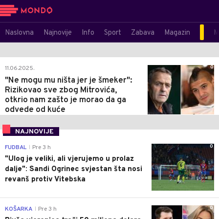
Naslovna
Najnovije
Info
Sport
Zabava
Magazin
M
0
11.06.2025.
"Ne mogu mu ništa jer je šmeker":
Rizikovao sve zbog Mitrovića,
otkrio nam zašto je morao da ga
odvede od kuće
NAJNOVIJE
0
FUDBAL
Pre 3 h
|
"Ulog je veliki, ali vjerujemo u prolaz
dalje": Sandi Ogrinec svjestan šta nosi
revanš protiv Vitebska
0
KOŠARKA
Pre 3 h
|