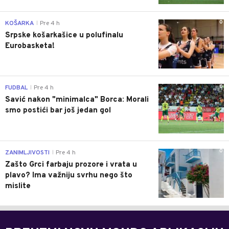
0
KOŠARKA
Pre 4 h
|
Srpske košarkašice u polufinalu
Eurobasketa!
0
FUDBAL
Pre 4 h
|
Savić nakon "minimalca" Borca: Morali
smo postići bar još jedan gol
0
ZANIMLJIVOSTI
Pre 4 h
|
Zašto Grci farbaju prozore i vrata u
plavo? Ima važniju svrhu nego što
mislite