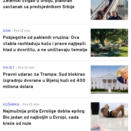
Zelenski stigao u Srbiju, planiran
sastanak sa predsjednikom Srbije
0
DOM
Pre 12 min
|
Pobjegnite od paklenih vrućina: Ova
stabla rashlađuju kuću i prave najljepši
hlad u dvorištu, a ne uništavaju temelje
0
SVIJET
Pre 13 min
|
Pravni udarac za Trampa: Sud blokirao
izgradnju dvorane u Bijeloj kući od 400
miliona dolara
0
KOŠARKA
Pre 15 min
|
Najmučnija priča Evrolige dobila epilog:
Bio jedan od najboljih u Evropi, sada
kreće od nule