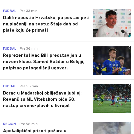
0
FUDBAL
Pre 33 min
|
Dalić napustio Hrvatsku, pa postao peti
najplaćeniji na svetu: Staje dah od
plate koju će primati
0
FUDBAL
Pre 36 min
|
Reprezentativac BiH predstavljen u
novom klubu: Samed Baždar u Belgiji,
potpisao petogodišnji ugovor!
0
FUDBAL
Pre 55 min
|
Borac u Mađarskoj obilježava jubilej:
Revanš sa ML Vitebskom biće 50.
nastup crveno-plavih u Evropi!
0
REGION
Pre 56 min
|
Apokaliptični prizori požara u