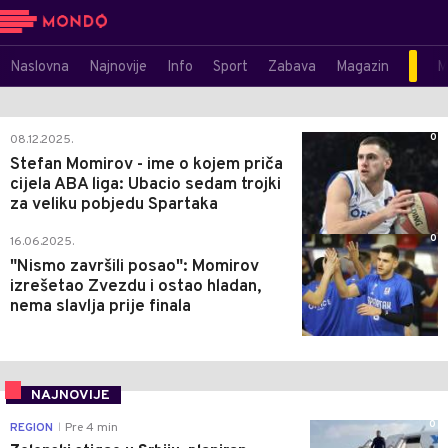
Naslovna
Najnovije
Info
Sport
Zabava
Magazin
M
0
08.12.2025.
Stefan Momirov - ime o kojem priča
cijela ABA liga: Ubacio sedam trojki
za veliku pobjedu Spartaka
0
16.06.2025.
"Nismo završili posao": Momirov
izrešetao Zvezdu i ostao hladan,
nema slavlja prije finala
NAJNOVIJE
0
REGION
Pre 4 min
|