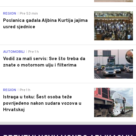
0
REGION
Pre 53 min
|
Poslanica gađala Aljbina Kurtija jajima
usred sjednice
0
AUTOMOBILI
Pre 1 h
|
Vodič za mali servis: Sve što treba da
znate o motornom ulju i filterima
0
REGION
Pre 1 h
|
Istraga u toku: Šest osoba teže
povrijeđeno nakon sudara vozova u
Hrvatskoj