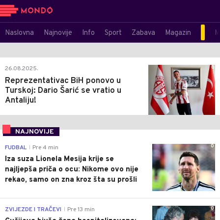
Naslovna
Najnovije
Info
Sport
Zabava
Magazin
M
0
26.08.2025.
Reprezentativac BiH ponovo u
Turskoj: Dario Šarić se vratio u
Antaliju!
NAJNOVIJE
0
FUDBAL
Pre 4 min
|
Iza suza Lionela Mesija krije se
najljepša priča o ocu: Nikome ovo nije
rekao, samo on zna kroz šta su prošli
0
ZVIJEZDE I TRAČEVI
Pre 13 min
|