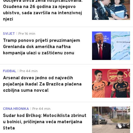
Gučijeva bivša žena hospitalizovana:
Osuđena na 26 godina za njegovo
ubistvo, sada završila na intenzivnoj
njezi
0
SVIJET
Pre 16 min
|
Tramp ponovo prijeti preuzimanjem
Grenlanda dok američka naftna
kompanija ulazi u zaštićenu zonu
0
FUDBAL
Pre 44 min
|
Arsenal doveo jedno od najvećih
pojačanja ikada! Za Brazilca plaćena
ozbiljna suma novca!
0
CRNA HRONIKA
Pre 44 min
|
Sudar kod Brčkog: Motociklista zbrinut
u bolnici, pričinjena veća materijalna
šteta