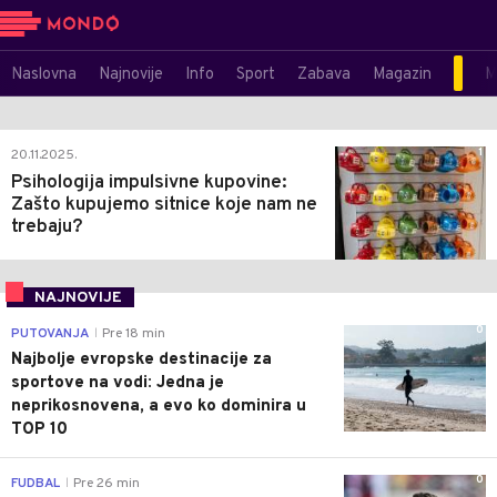
Naslovna
Najnovije
Info
Sport
Zabava
Magazin
M
1
20.11.2025.
Psihologija impulsivne kupovine:
Zašto kupujemo sitnice koje nam ne
trebaju?
NAJNOVIJE
0
PUTOVANJA
Pre 18 min
|
Najbolje evropske destinacije za
sportove na vodi: Jedna je
neprikosnovena, a evo ko dominira u
TOP 10
0
FUDBAL
Pre 26 min
|