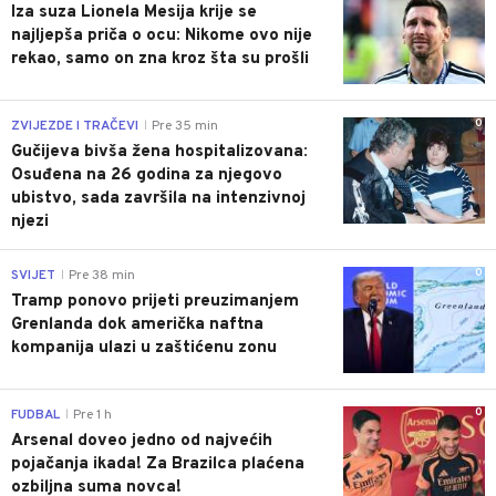
Iza suza Lionela Mesija krije se
najljepša priča o ocu: Nikome ovo nije
rekao, samo on zna kroz šta su prošli
0
ZVIJEZDE I TRAČEVI
Pre 35 min
|
Gučijeva bivša žena hospitalizovana:
Osuđena na 26 godina za njegovo
ubistvo, sada završila na intenzivnoj
njezi
0
SVIJET
Pre 38 min
|
Tramp ponovo prijeti preuzimanjem
Grenlanda dok američka naftna
kompanija ulazi u zaštićenu zonu
0
FUDBAL
Pre 1 h
|
Arsenal doveo jedno od najvećih
pojačanja ikada! Za Brazilca plaćena
ozbiljna suma novca!