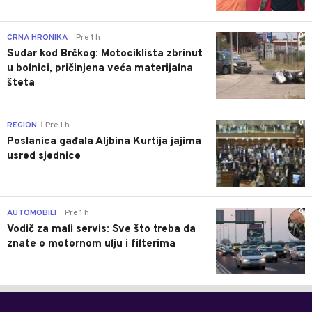
0
CRNA HRONIKA
Pre 1 h
|
Sudar kod Brčkog: Motociklista zbrinut
u bolnici, pričinjena veća materijalna
šteta
0
REGION
Pre 1 h
|
Poslanica gađala Aljbina Kurtija jajima
usred sjednice
0
AUTOMOBILI
Pre 1 h
|
Vodič za mali servis: Sve što treba da
znate o motornom ulju i filterima