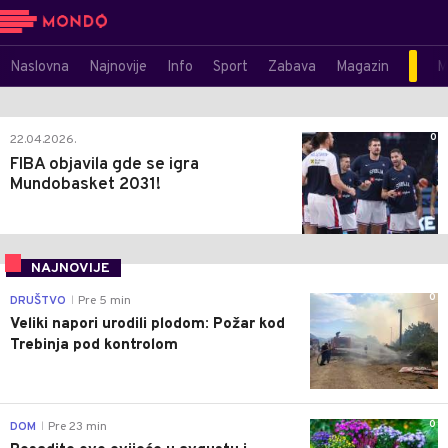
Naslovna
Najnovije
Info
Sport
Zabava
Magazin
M
0
22.04.2026.
FIBA objavila gde se igra
Mundobasket 2031!
NAJNOVIJE
0
DRUŠTVO
Pre 5 min
|
Veliki napori urodili plodom: Požar kod
Trebinja pod kontrolom
0
DOM
Pre 23 min
|