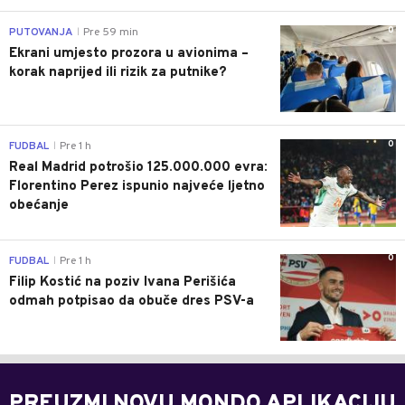
0
PUTOVANJA
Pre 59 min
|
Ekrani umjesto prozora u avionima –
korak naprijed ili rizik za putnike?
0
FUDBAL
Pre 1 h
|
Real Madrid potrošio 125.000.000 evra:
Florentino Perez ispunio najveće ljetno
obećanje
0
FUDBAL
Pre 1 h
|
Filip Kostić na poziv Ivana Perišića
odmah potpisao da obuče dres PSV-a
PREUZMI NOVU MONDO APLIKACIJU