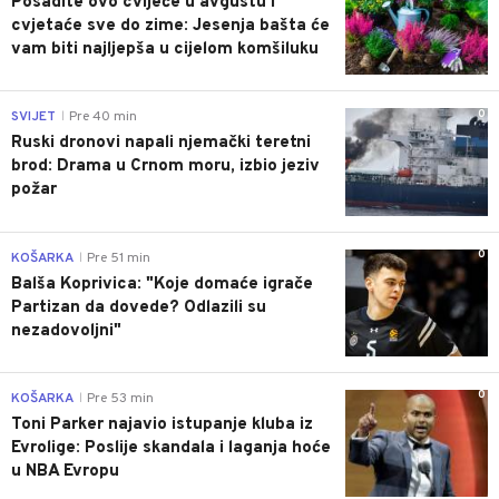
Posadite ovo cvijeće u avgustu i
cvjetaće sve do zime: Jesenja bašta će
vam biti najljepša u cijelom komšiluku
0
SVIJET
Pre 40 min
|
Ruski dronovi napali njemački teretni
brod: Drama u Crnom moru, izbio jeziv
požar
0
KOŠARKA
Pre 51 min
|
Balša Koprivica: "Koje domaće igrače
Partizan da dovede? Odlazili su
nezadovoljni"
0
KOŠARKA
Pre 53 min
|
Toni Parker najavio istupanje kluba iz
Evrolige: Poslije skandala i laganja hoće
u NBA Evropu