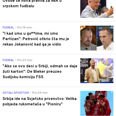
Uvode se nova pravila za VAR u
srpskom fudbalu
0
FUDBAL
Pre 19 min
|
"I kad smo u go**ima, mi smo
Partizan": Petrović otkrio šta mu je
rekao Jokanović kad ga je vidio
0
FUDBAL
Pre 23 min
|
"Ako se ovo desi u Srbiji, odmah se daje
žuti karton": De Bleker preuzeo
Sudijsku komisiju FSS
0
OSTALI SPORTOVI
Pre 29 min
|
Srbija ide na Svjetsko prvenstvo: Velika
pobjeda rukometaša u "Pioniru"