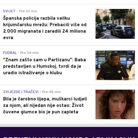
0
SVIJET
Pre 33 min
|
Španska policija razbila veliku
krijumčarsku mrežu: Prebacili više od
2.000 migranata i zaradili 24 miliona
evra
0
FUDBAL
Pre 34 min
|
"Znam zašto sam u Partizanu": Baba
predstavljen u Humskoj, tvrdi da je
uradio istraživanje o klubu
0
ZVIJEZDE I TRAČEVI
Pre 48 min
|
Bila je čarobno lijepa, muškarci ludjeli
za njom, ali nijedan nije ostao: Život
čuvene glumce bio je pun zapleta