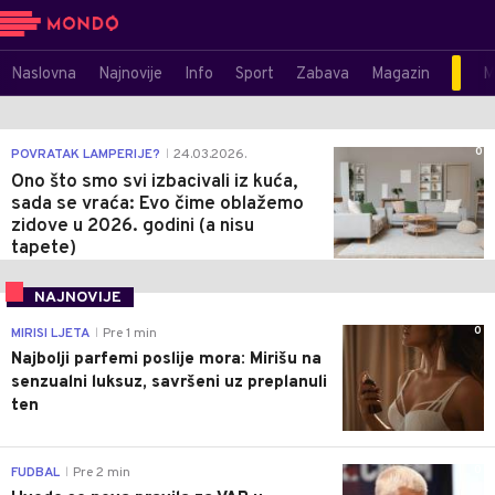
Naslovna
Najnovije
Info
Sport
Zabava
Magazin
M
0
POVRATAK LAMPERIJE?
24.03.2026.
|
Ono što smo svi izbacivali iz kuća,
sada se vraća: Evo čime oblažemo
zidove u 2026. godini (a nisu
tapete)
NAJNOVIJE
0
MIRISI LJETA
Pre 1 min
|
Najbolji parfemi poslije mora: Mirišu na
senzualni luksuz, savršeni uz preplanuli
ten
0
FUDBAL
Pre 2 min
|