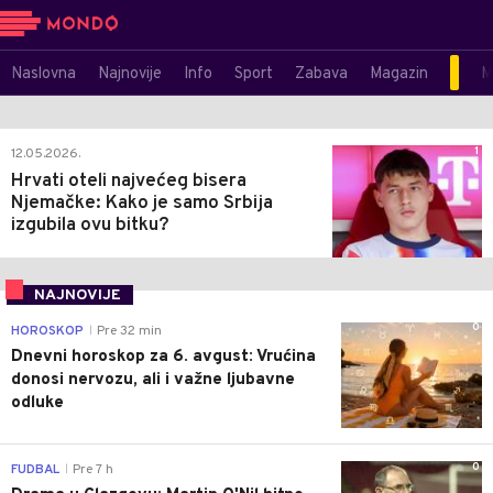
Naslovna
Najnovije
Info
Sport
Zabava
Magazin
M
1
12.05.2026.
Hrvati oteli najvećeg bisera
Njemačke: Kako je samo Srbija
izgubila ovu bitku?
NAJNOVIJE
0
HOROSKOP
Pre 32 min
|
Dnevni horoskop za 6. avgust: Vrućina
donosi nervozu, ali i važne ljubavne
odluke
0
FUDBAL
Pre 7 h
|