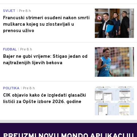
0
SVIJET
Pre 8 h
|
Francuski strimeri osuđeni nakon smrti
muškarca kojeg su zlostavljali u
prenosu uživo
0
FUDBAL
Pre 8 h
|
Bajer ne gubi vrijeme: Stigao jedan od
najtraženijih lijevih bekova
0
POLITIKA
Pre 8 h
|
CIK objavio kako će izgledati glasački
listići za Opšte izbore 2026. godine
PREUZMI NOVU MONDO APLIKACIJU