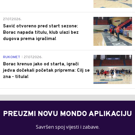
0
27.07.2026.
Savić otvoreno pred start sezone:
Borac napada titulu, klub ulazi bez
dugova prema igračima!
0
RUKOMET
27.07.2026.
|
Borac krenuo jako od starta, igrači
jedva dočekali početak priprema: Cilj se
zna - titula!
PREUZMI NOVU MONDO APLIKACIJU
Savršen spoj vijesti i zabave.