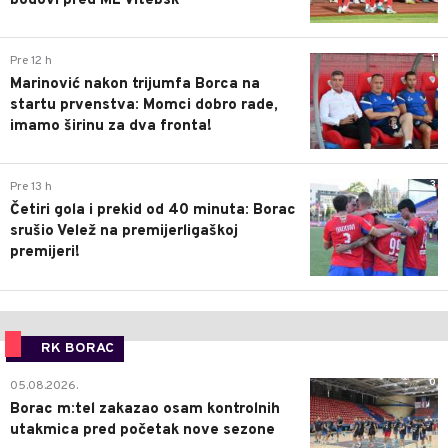
bodovi pred ML Vitebsk
1
Pre 12 h
Marinović nakon trijumfa Borca na
startu prvenstva: Momci dobro rade,
imamo širinu za dva fronta!
3
Pre 13 h
Četiri gola i prekid od 40 minuta: Borac
srušio Velež na premijerligaškoj
premijeri!
RK BORAC
0
05.08.2026.
Borac m:tel zakazao osam kontrolnih
utakmica pred početak nove sezone