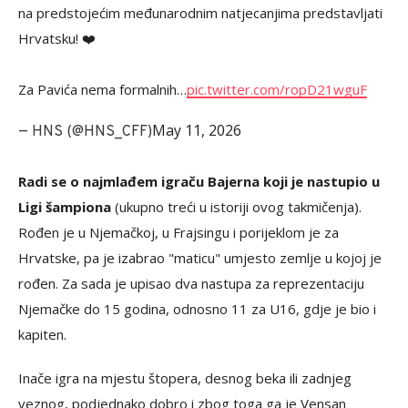
na predstojećim međunarodnim natjecanjima predstavljati
Hrvatsku! ❤️
Za Pavića nema formalnih…
pic.twitter.com/ropD21wguF
May 11, 2026
— HNS (@HNS_CFF)
Radi se o najmlađem igraču Bajerna koji je nastupio u
Ligi šampiona
(ukupno treći u istoriji ovog takmičenja).
Rođen je u Njemačkoj, u Frajsingu i porijeklom je za
Hrvatske, pa je izabrao "maticu" umjesto zemlje u kojoj je
rođen. Za sada je upisao dva nastupa za reprezentaciju
Njemačke do 15 godina, odnosno 11 za U16, gdje je bio i
kapiten.
Inače igra na mjestu štopera, desnog beka ili zadnjeg
veznog, podjednako dobro i zbog toga ga je Vensan