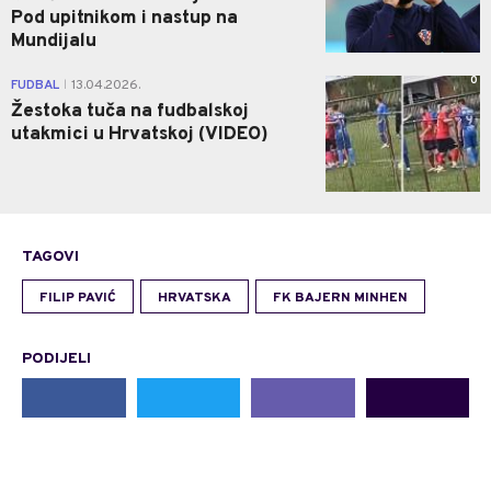
Pod upitnikom i nastup na
Mundijalu
0
FUDBAL
13.04.2026.
|
Žestoka tuča na fudbalskoj
utakmici u Hrvatskoj (VIDEO)
TAGOVI
FILIP PAVIĆ
HRVATSKA
FK BAJERN MINHEN
PODIJELI