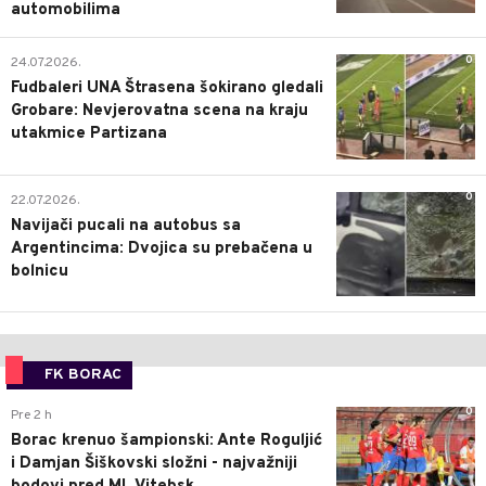
automobilima
0
24.07.2026.
Fudbaleri UNA Štrasena šokirano gledali
Grobare: Nevjerovatna scena na kraju
utakmice Partizana
0
22.07.2026.
Navijači pucali na autobus sa
Argentincima: Dvojica su prebačena u
bolnicu
FK BORAC
0
Pre 2 h
Borac krenuo šampionski: Ante Roguljić
i Damjan Šiškovski složni - najvažniji