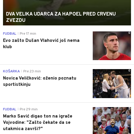
DVA VELIKA UDARCA ZA HAPOEL PRED CRVENU
ZVEZDU
0
FUDBAL
Pre 17 min
|
Evo zašto Dušan Vlahović još nema
klub
0
KOŠARKA
Pre 23 min
|
Novica Veličković: oženio poznatu
sportistkinju
0
FUDBAL
Pre 29 min
|
Marko Savić digao ton na igrače
Vojvodine: "Zašto čekate da se
utakmica završi?"