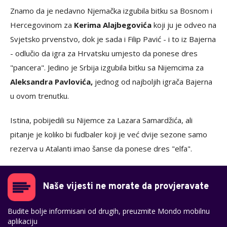
Znamo da je nedavno Njemačka izgubila bitku sa Bosnom i
Hercegovinom za
Kerima Alajbegovića
koji ju je odveo na
Svjetsko prvenstvo, dok je sada i Filip Pavić - i to iz Bajerna
- odlučio da igra za Hrvatsku umjesto da ponese dres
"pancera". Jedino je Srbija izgubila bitku sa Nijemcima za
Aleksandra Pavlovića,
jednog od najboljih igrača Bajerna
u ovom trenutku.
Istina, pobijedili su Nijemce za Lazara Samardžića, ali
pitanje je koliko bi fudbaler koji je već dvije sezone samo
rezerva u Atalanti imao šanse da ponese dres "elfa".
Naše vijesti ne morate da provjeravate
Budite bolje informisani od drugih, preuzmite Mondo mobilnu
aplikaciju