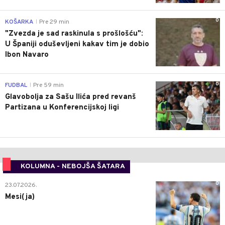
0
KOŠARKA
Pre 29 min
|
"Zvezda je sad raskinula s prošlošću":
U Španiji oduševljeni kakav tim je dobio
Ibon Navaro
0
FUDBAL
Pre 59 min
|
Glavobolja za Sašu Ilića pred revanš
Partizana u Konferencijskoj ligi
KOLUMNA - NEBOJŠA ŠATARA
0
23.07.2026.
Mesi(ja)