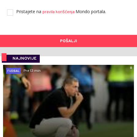
Pristajete na
Mondo portala.
pravila korišćenja
POŠALJI
NAJNOVIJE
0
Pre 13 min
FUDBAL