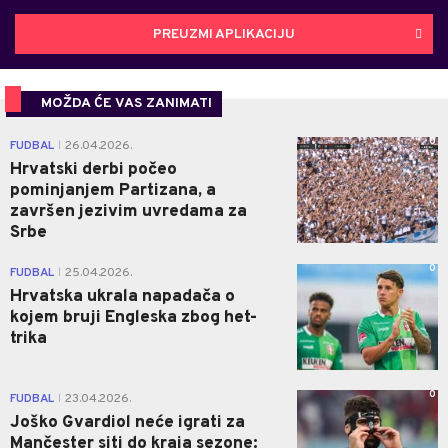
PREUZMI APLIKACIJU
MOŽDA ĆE VAS ZANIMATI
0
FUDBAL
26.04.2026.
|
Hrvatski derbi počeo
pominjanjem Partizana, a
završen jezivim uvredama za
Srbe
0
FUDBAL
25.04.2026.
|
Hrvatska ukrala napadača o
kojem bruji Engleska zbog het-
trika
0
FUDBAL
23.04.2026.
|
Joško Gvardiol neće igrati za
Mančester siti do kraja sezone: