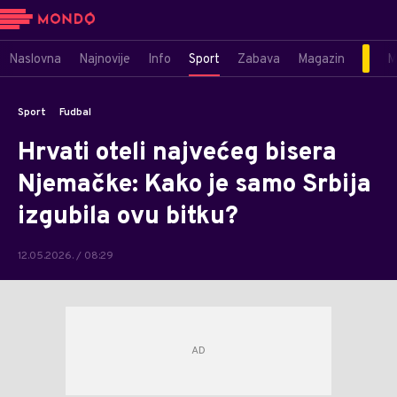
Naslovna
Najnovije
Info
Sport
Zabava
Magazin
M
Sport
Fudbal
Hrvati oteli najvećeg bisera
Njemačke: Kako je samo Srbija
izgubila ovu bitku?
12.05.2026. / 08:29