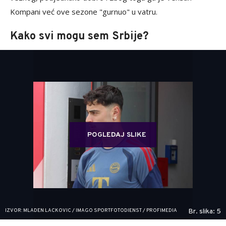
Kompani već ove sezone "gurnuo" u vatru.
Kako svi mogu sem Srbije?
POGLEDAJ SLIKE
IZVOR: MLADEN LACKOVIC / IMAGO SPORTFOTODIENST / PROFIMEDIA
Br. slika: 5