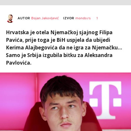
AUTOR
Bojan Jakovljević
1
IZVOR
mondo.rs
Hrvatska je otela Njemačkoj sjajnog Filipa
Pavića, prije toga je BiH uspjela da ubijedi
Kerima Alajbegovića da ne igra za Njemačku...
Samo je Srbija izgubila bitku za Aleksandra
Pavlovića.