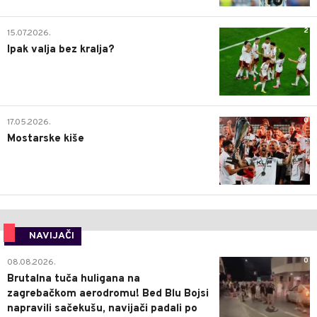
2
15.07.2026.
Ipak valja bez kralja?
0
17.05.2026.
Mostarske kiše
NAVIJAČI
0
08.08.2026.
Brutalna tuča huligana na
zagrebačkom aerodromu! Bed Blu Bojsi
napravili sačekušu, navijači padali po