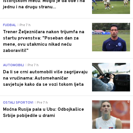
istorijskom meču: Moglo je da ode i na
jednu i na drugu stranu...
0
FUDBAL
Pre 7 h
|
Trener Željezničara nakon trijumfa na
startu prvenstva: "Poseban dan za
mene, ovu utakmicu nikad neću
zaboraviti!"
0
AUTOMOBILI
Pre 7 h
|
Da li se crni automobili više zagrijavaju
na vrućinama: Automehaničar
savjetuje kako da se vozi tokom ljeta
0
OSTALI SPORTOVI
Pre 7 h
|
Moćna Rusija pala u Ubu: Odbojkašice
Srbije pobijedile u drami