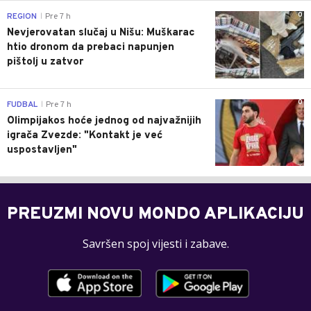
0
REGION
Pre 7 h
|
Nevjerovatan slučaj u Nišu: Muškarac
htio dronom da prebaci napunjen
pištolj u zatvor
0
FUDBAL
Pre 7 h
|
Olimpijakos hoće jednog od najvažnijih
igrača Zvezde: "Kontakt je već
uspostavljen"
PREUZMI NOVU MONDO APLIKACIJU
Savršen spoj vijesti i zabave.