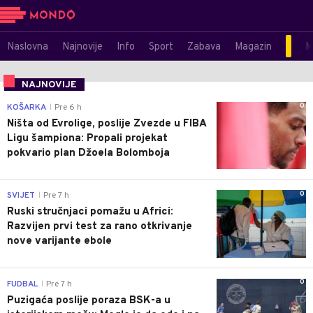
Naslovna
Najnovije
Info
Sport
Zabava
Magazin
M
NAJNOVIJE
0
KOŠARKA
Pre 6 h
|
Ništa od Evrolige, poslije Zvezde u FIBA
Ligu šampiona: Propali projekat
pokvario plan Džoela Bolomboja
0
SVIJET
Pre 7 h
|
Ruski stručnjaci pomažu u Africi:
Razvijen prvi test za rano otkrivanje
nove varijante ebole
0
FUDBAL
Pre 7 h
|
Puzigaća poslije poraza BSK-a u