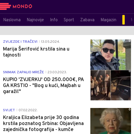
Naslovna
Najnovije
Info
Sport
Zabava
Magazin
M
0
ZVIJEZDE I TRAČEVI
13.05.2024.
|
Marija Šerifović krstila sina u
tajnosti
0
SNIMAK ZAPALIO MREŽE
23.03.2023.
|
KUPIO 'ZVJERKU' OD 250.000€, PA
GA KRSTIO - "Bog u kući, Majbah u
garaži!"
0
SVIJET
07.02.2022.
|
Kraljica Elizabeta prije 30 godina
krstila poznatog Srbina: Objavljena
zajednička fotografija - kumče