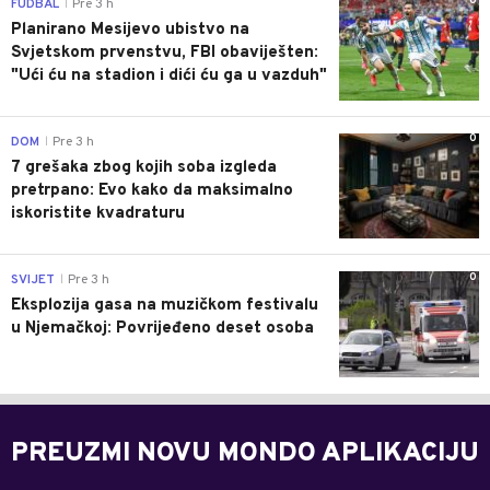
0
FUDBAL
Pre 3 h
|
Planirano Mesijevo ubistvo na
Svjetskom prvenstvu, FBI obaviješten:
"Ući ću na stadion i dići ću ga u vazduh"
0
DOM
Pre 3 h
|
7 grešaka zbog kojih soba izgleda
pretrpano: Evo kako da maksimalno
iskoristite kvadraturu
0
SVIJET
Pre 3 h
|
Eksplozija gasa na muzičkom festivalu
u Njemačkoj: Povrijeđeno deset osoba
PREUZMI NOVU MONDO APLIKACIJU