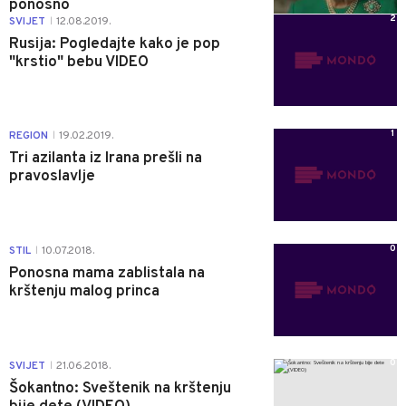
ponosno
2
SVIJET
12.08.2019.
|
Rusija: Pogledajte kako je pop
"krstio" bebu VIDEO
1
REGION
19.02.2019.
|
Tri azilanta iz Irana prešli na
pravoslavlje
0
STIL
10.07.2018.
|
Ponosna mama zablistala na
krštenju malog princa
0
SVIJET
21.06.2018.
|
Šokantno: Sveštenik na krštenju