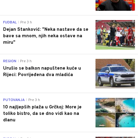
0
FUDBAL
Pre 3 h
|
Dejan Stanković: "Neka nastave da se
bave sa mnom, njih neka ostave na
miru"
0
REGION
Pre 3 h
|
Urušio se balkon napuštene kuće u
Rijeci: Povrijeđena dva mladića
0
PUTOVANJA
Pre 3 h
|
10 najljepših plaža u Grčkoj: More je
toliko bistro, da se dno vidi kao na
dlanu