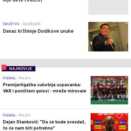
bije dete (VIDEO)
0
DRUŠTVO
03.09.2017.
|
Danas krštenje Dodikove unuke
NAJNOVIJE
0
FUDBAL
Pre 2 h
|
Premijerligaška subotnja uspavanka:
VAR i poništeni golovi - mreže mirovale
0
FUDBAL
Pre 2 h
|
Dejan Stanković: "Da se bude zvezdaš,
to će nam biti potrebno"