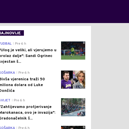
NAJNOVIJE
0
FUDBAL
Pre 6 h
|
"Ulog je veliki, ali vjerujemo u
prolaz dalje": Sandi Ogrinec
svjestan š...
0
KOŠARKA
Pre 6 h
|
Bivša vjerenica traži 50
miliona dolara od Luke
Dončića
0
SVIJET
Pre 6 h
|
"Zahtijevamo protjerivanje
Marokanaca, ovo je invazija":
Gradonačelnik š...
0
KOŠARKA
Pre 6 h
|