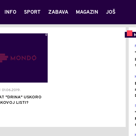
INFO
SPORT
ZABAVA
MAGAZIN
JOŠ
0
01.06.2019.
|
AT "DRINA" USKORO
KOVOJ LISTI?