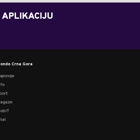
 APLIKACIJU
ondo Crna Gora
ajnovije
nfo
port
agazin
obIT
tel