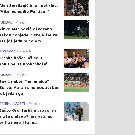
Alen Smailagić ima novi klub:
"Više mu nudio Partizan"
0
FUDBAL
Pre 6 h
|
Vinko Marinović otvoreno
nakon pobjede: Ostaje žal za
bar još jednim golom
0
KOŠARKA
Pre 6 h
|
Srpske košarkašice u
polufinalu Eurobasketa!
0
FUDBAL
Pre 6 h
|
Savić nakon "minimalca"
Borca: Morali smo postići bar
još jedan gol
0
ZANIMLJIVOSTI
Pre 6 h
|
Zašto Grci farbaju prozore i
vrata u plavo? Ima važniju
svrhu nego što m...