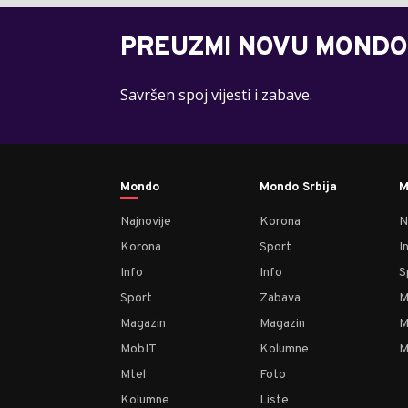
PREUZMI NOVU MONDO
Savršen spoj vijesti i zabave.
Mondo
Mondo Srbija
M
Najnovije
Korona
N
Korona
Sport
I
Info
Info
S
Sport
Zabava
M
Magazin
Magazin
M
MobIT
Kolumne
M
Mtel
Foto
Kolumne
Liste