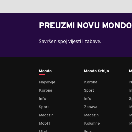
PREUZMI NOVU MONDO
Savršen spoj vijesti i zabave.
Mondo
Mondo Srbija
M
Najnovije
Korona
N
Korona
Sport
I
Info
Info
S
Sport
Zabava
M
Magazin
Magazin
M
MobIT
Kolumne
M
Mtel
Foto