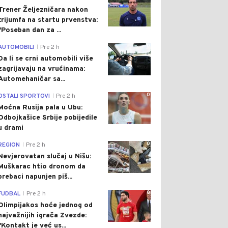
Trener Željezničara nakon
trijumfa na startu prvenstva:
"Poseban dan za ...
0
AUTOMOBILI
Pre 2 h
|
Da li se crni automobili više
zagrijavaju na vrućinama:
Automehaničar sa...
0
OSTALI SPORTOVI
Pre 2 h
|
Moćna Rusija pala u Ubu:
Odbojkašice Srbije pobijedile
u drami
0
REGION
Pre 2 h
|
Nevjerovatan slučaj u Nišu:
Muškarac htio dronom da
prebaci napunjen piš...
0
FUDBAL
Pre 2 h
|
Olimpijakos hoće jednog od
najvažnijih igrača Zvezde:
"Kontakt je već us...