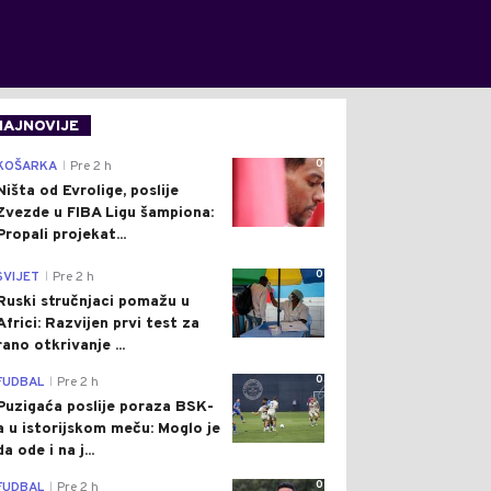
NAJNOVIJE
0
KOŠARKA
Pre 2 h
|
Ništa od Evrolige, poslije
Zvezde u FIBA Ligu šampiona:
Propali projekat...
0
SVIJET
Pre 2 h
|
Ruski stručnjaci pomažu u
Africi: Razvijen prvi test za
rano otkrivanje ...
0
FUDBAL
Pre 2 h
|
Puzigaća poslije poraza BSK-
a u istorijskom meču: Moglo je
da ode i na j...
0
FUDBAL
Pre 2 h
|