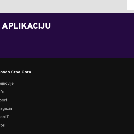
 APLIKACIJU
ondo Crna Gora
ajnovije
nfo
port
agazin
obIT
tel