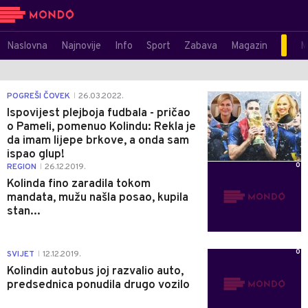
Naslovna
Najnovije
Info
Sport
Zabava
Magazin
M
0
POGREŠI ČOVEK
26.03.2022.
|
Ispovijest plejboja fudbala - pričao
o Pameli, pomenuo Kolindu: Rekla je
da imam lijepe brkove, a onda sam
ispao glup!
0
REGION
26.12.2019.
|
Kolinda fino zaradila tokom
mandata, mužu našla posao, kupila
stan...
0
SVIJET
12.12.2019.
|
Kolindin autobus joj razvalio auto,
predsednica ponudila drugo vozilo