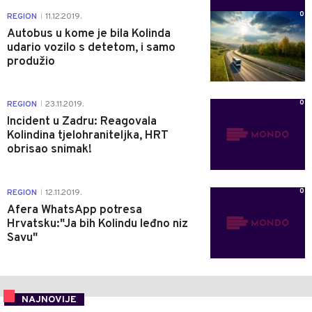
0
REGION
11.12.2019.
|
Autobus u kome je bila Kolinda
udario vozilo s detetom, i samo
produžio
0
REGION
23.11.2019.
|
Incident u Zadru: Reagovala
Kolindina tjelohraniteljka, HRT
obrisao snimak!
0
REGION
12.11.2019.
|
Afera WhatsApp potresa
Hrvatsku:"Ja bih Kolindu leđno niz
Savu"
NAJNOVIJE