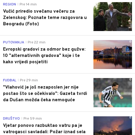
0
REGION
Pre 14 min
|
Vučić priredio svečanu večeru za
Zelenskog: Poznate teme razgovora u
Beogradu (Foto)
0
PUTOVANJA
Pre 22 min
|
Evropski gradovi za odmor bez gužve:
10 "alternativnih gradova" koje i te
kako vrijedi posjetiti
0
FUDBAL
Pre 29 min
|
"Vlahović je još nezaposlen jer nije
postao što se očekivalo": Gazeta tvrdi
da Dušan možda čeka nemoguće
0
DRUŠTVO
Pre 59 min
|
Vjetar ponovo razbuktao vatru pa je
vatrogasci savladali: Požar iznad sela