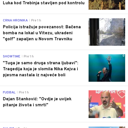
Luka kod Trebinja stavljen pod kontrolu
0
CRNA HRONIKA
Pre 1 h
|
Policija istražuje povezanost: Bačena
bomba na lokal u Vitezu, ukradeni
"golf" zapaljen u Novom Travniku
0
SHOWTIME
Pre 1 h
|
"Tuga je samo druga strana ljubavi":
Tragedija koja je slomila Nika Kejva i
pjesma nastala iz najveće boli
0
FUDBAL
Pre 1 h
|
Dejan Stanković: "Ovdje je uvijek
pitanje života i smrti"
0