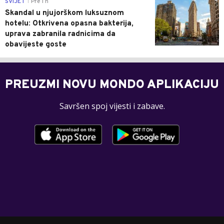
SVIJET
Pre 1 h
|
Skandal u njujorškom luksuznom
hotelu: Otkrivena opasna bakterija,
uprava zabranila radnicima da
obavijeste goste
PREUZMI NOVU MONDO APLIKACIJU
Savršen spoj vijesti i zabave.