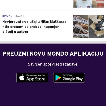
0
REGION
Pre 8 h
|
Nevjerovatan slučaj u Nišu: Muškarac
htio dronom da prebaci napunjen
pištolj u zatvor
PREUZMI NOVU MONDO APLIKACIJU
Savršen spoj vijesti i zabave.