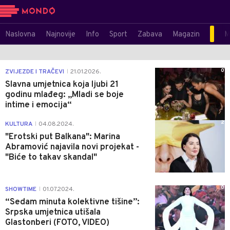
Naslovna
Najnovije
Info
Sport
Zabava
Magazin
M
0
ZVIJEZDE I TRAČEVI
21.01.2026.
|
Slavna umjetnica koja ljubi 21
godinu mlađeg: „Mladi se boje
intime i emocija“
2
KULTURA
04.08.2024.
|
"Erotski put Balkana": Marina
Abramović najavila novi projekat -
"Biće to takav skandal"
0
SHOWTIME
01.07.2024.
|
“Sedam minuta kolektivne tišine”:
Srpska umjetnica utišala
Glastonberi (FOTO, VIDEO)