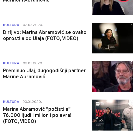
Marinom Abramović
0
KULTURA
02.03.2020.
|
Dirljivo: Marina Abramović se ovako
oprostila od Ulaja (FOTO, VIDEO)
0
KULTURA
02.03.2020.
|
Preminuo Ulaj, dugogodišnji partner
Marine Abramović
0
KULTURA
23.01.2020.
|
Marina Abramović "počistila"
76.000 ljudi i milion i po evra!
(FOTO, VIDEO)