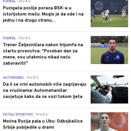
0
FUDBAL
Pre 8 h
|
Puzigaća poslije poraza BSK-a u
istorijskom meču: Moglo je da ode i na
jednu i na drugu stranu...
0
FUDBAL
Pre 8 h
|
Trener Željezničara nakon trijumfa na
startu prvenstva: "Poseban dan za
mene, ovu utakmicu nikad neću
zaboraviti!"
0
AUTOMOBILI
Pre 8 h
|
Da li se crni automobili više zagrijavaju
na vrućinama: Automehaničar
savjetuje kako da se vozi tokom ljeta
0
OSTALI SPORTOVI
Pre 8 h
|
Moćna Rusija pala u Ubu: Odbojkašice
Srbije pobijedile u drami