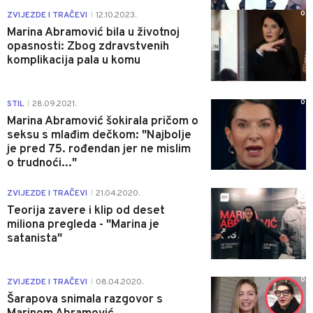
0
ZVIJEZDE I TRAČEVI
12.10.2023.
|
Marina Abramović bila u životnoj
opasnosti: Zbog zdravstvenih
komplikacija pala u komu
0
STIL
28.09.2021.
|
Marina Abramović šokirala pričom o
seksu s mlađim dečkom: "Najbolje
je pred 75. rođendan jer ne mislim
o trudnoći..."
0
ZVIJEZDE I TRAČEVI
21.04.2020.
|
Teorija zavere i klip od deset
miliona pregleda - "Marina je
satanista"
0
ZVIJEZDE I TRAČEVI
08.04.2020.
|
Šarapova snimala razgovor s