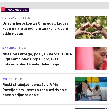
NAJNOVIJE
0
HOROSKOP
Pre 1 h
|
Dnevni horoskop za 8. avgust: Ljubav
kuca na vrata jednom znaku, drugom
stiže novac
0
KOŠARKA
Pre 8 h
|
Ništa od Evrolige, poslije Zvezde u FIBA
Ligu šampiona: Propali projekat
pokvario plan Džoela Bolomboja
0
SVIJET
Pre 8 h
|
Ruski stručnjaci pomažu u Africi:
Razvijen prvi test za rano otkrivanje
nove varijante ebole