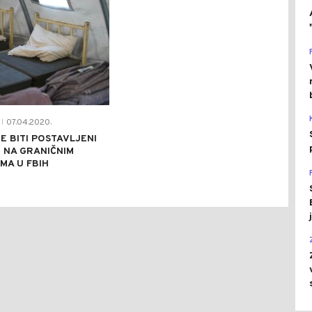
07.04.2020.
|
E BITI POSTAVLJENI
I NA GRANIČNIM
MA U FBIH