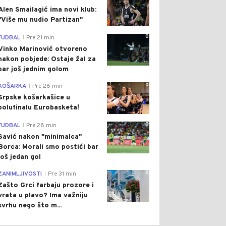
Alen Smailagić ima novi klub:
"Više mu nudio Partizan"
0
FUDBAL
Pre 21 min
|
Vinko Marinović otvoreno
nakon pobjede: Ostaje žal za
bar još jednim golom
0
KOŠARKA
Pre 26 min
|
Srpske košarkašice u
polufinalu Eurobasketa!
0
FUDBAL
Pre 28 min
|
Savić nakon "minimalca"
Borca: Morali smo postići bar
još jedan gol
0
ZANIMLJIVOSTI
Pre 31 min
|
Zašto Grci farbaju prozore i
vrata u plavo? Ima važniju
svrhu nego što m...