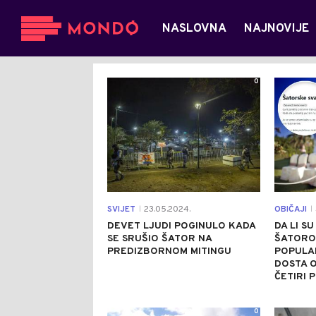
NASLOVNA
NAJNOVIJE
0
SVIJET
23.05.2024.
OBIČAJI
|
|
DEVET LJUDI POGINULO KADA
DA LI S
SE SRUŠIO ŠATOR NA
ŠATOROM
PREDIZBORNOM MITINGU
POPULA
DOSTA OD
ČETIRI 
0