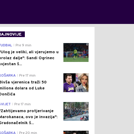
NAJNOVIJE
0
FUDBAL
Pre 9 min
|
"Ulog je veliki, ali vjerujemo u
prolaz dalje": Sandi Ogrinec
svjestan š...
0
KOŠARKA
Pre 17 min
|
Bivša vjerenica traži 50
miliona dolara od Luke
Dončića
0
SVIJET
Pre 17 min
|
"Zahtijevamo protjerivanje
Marokanaca, ovo je invazija":
Gradonačelnik š...
0
KOŠARKA
Pre 20 min
|