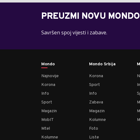
PREUZMI NOVU MONDO
Savršen spoj vijesti i zabave.
Mondo
Mondo Srbija
M
Najnovije
Korona
N
Korona
Sport
I
Info
Info
S
Sport
Zabava
M
Magazin
Magazin
M
MobIT
Kolumne
M
Mtel
Foto
Kolumne
Liste