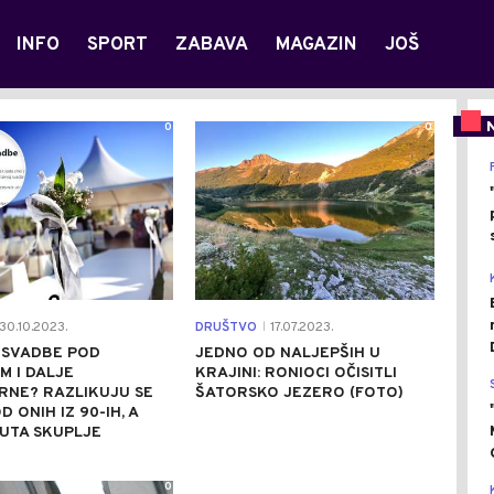
INFO
SPORT
ZABAVA
MAGAZIN
JOŠ
0
0
30.10.2023.
DRUŠTVO
17.07.2023.
|
U SVADBE POD
JEDNO OD NALJEPŠIH U
 I DALJE
KRAJINI: RONIOCI OČISITLI
RNE? RAZLIKUJU SE
ŠATORSKO JEZERO (FOTO)
 ONIH IZ 90-IH, A
PUTA SKUPLJE
0