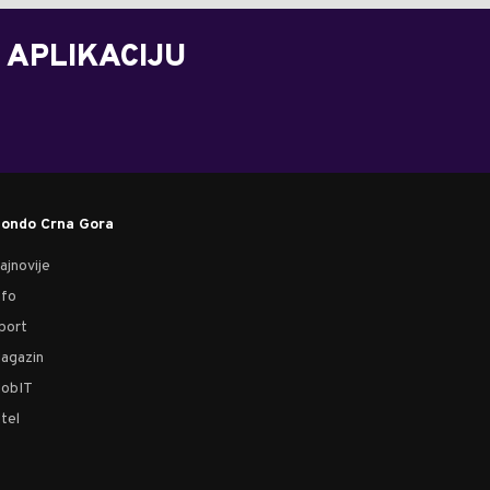
 APLIKACIJU
ondo Crna Gora
ajnovije
nfo
port
agazin
obIT
tel