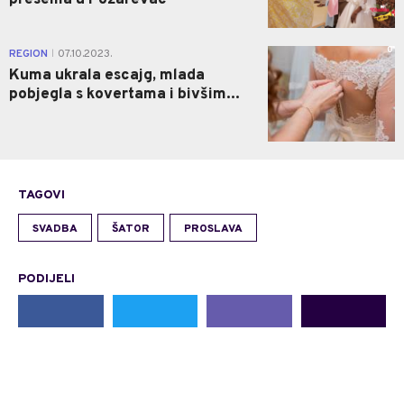
preselila u Požarevac
0
REGION
07.10.2023.
|
Kuma ukrala escajg, mlada
pobjegla s kovertama i bivšim...
TAGOVI
SVADBA
ŠATOR
PROSLAVA
PODIJELI