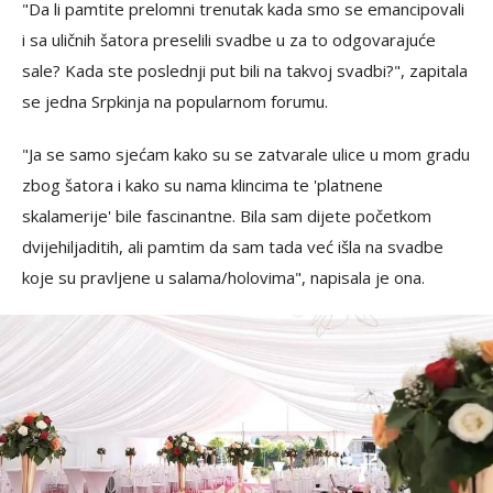
"Da li pamtite prelomni trenutak kada smo se emancipovali
i sa uličnih šatora preselili svadbe u za to odgovarajuće
sale? Kada ste poslednji put bili na takvoj svadbi?", zapitala
se jedna Srpkinja na popularnom forumu.
"Ja se samo sjećam kako su se zatvarale ulice u mom gradu
zbog šatora i kako su nama klincima te 'platnene
skalamerije' bile fascinantne. Bila sam dijete početkom
dvijehiljaditih, ali pamtim da sam tada već išla na svadbe
koje su pravljene u salama/holovima", napisala je ona.