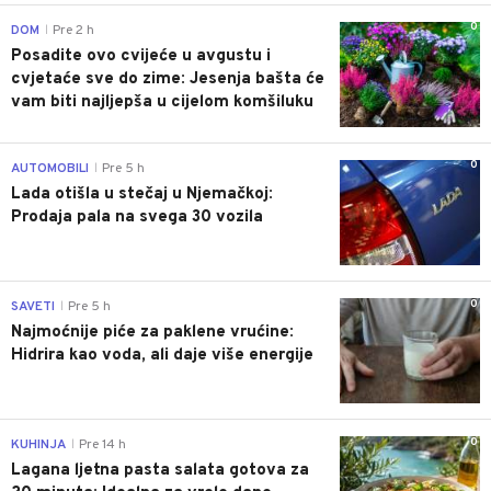
0
DOM
Pre 2 h
|
Posadite ovo cvijeće u avgustu i
cvjetaće sve do zime: Jesenja bašta će
vam biti najljepša u cijelom komšiluku
0
AUTOMOBILI
Pre 5 h
|
Lada otišla u stečaj u Njemačkoj:
Prodaja pala na svega 30 vozila
0
SAVETI
Pre 5 h
|
Najmoćnije piće za paklene vrućine:
Hidrira kao voda, ali daje više energije
0
KUHINJA
Pre 14 h
|
Lagana ljetna pasta salata gotova za