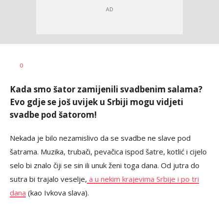
Teodora
AUTOR
0
Boškovski
Kada smo šator zamijenili svadbenim salama?
Evo gdje se još uvijek u Srbiji mogu vidjeti
svadbe pod šatorom!
Nekada je bilo nezamislivo da se svadbe ne slave pod
šatrama. Muzika, trubači, pevačica ispod šatre, kotlić i cijelo
selo bi znalo čiji se sin ili unuk ženi toga dana. Od jutra do
sutra bi trajalo veselje,
a u nekim krajevima Srbije i po tri
dana
(kao Ivkova slava).