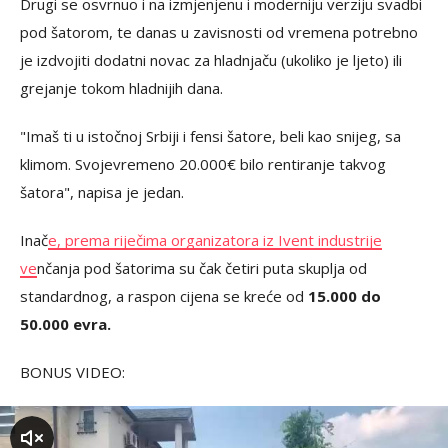
Drugi se osvrnuo i na izmjenjenu i moderniju verziju svadbi
pod šatorom, te danas u zavisnosti od vremena potrebno
je izdvojiti dodatni novac za hladnjaču (ukoliko je ljeto) ili
grejanje tokom hladnijih dana.
"Imaš ti u istočnoj Srbiji i fensi šatore, beli kao snijeg, sa
klimom. Svojevremeno 20.000€ bilo rentiranje takvog
šatora", napisa je jedan.
Inač
e, prema riječima organizatora iz Ivent industrije
ve
nčanja pod šatorima su čak četiri puta skuplja od
standardnog, a raspon cijena se kreće od
15.000 do
50.000 evra.
BONUS VIDEO:
zvuk