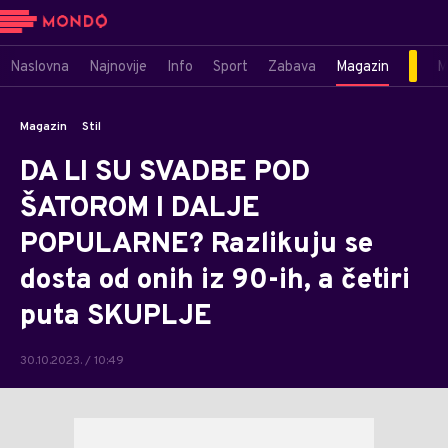
Naslovna
Najnovije
Info
Sport
Zabava
Magazin
M
Magazin
Stil
DA LI SU SVADBE POD
ŠATOROM I DALJE
POPULARNE? Razlikuju se
dosta od onih iz 90-ih, a četiri
puta SKUPLJE
30.10.2023. / 10:49