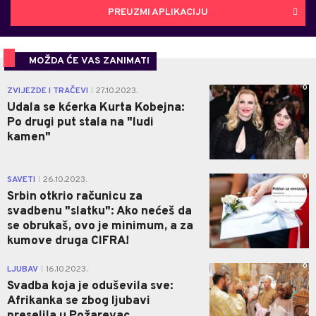
PREUZMI APLIKACIJU
MOŽDA ĆE VAS ZANIMATI
0
ZVIJEZDE I TRAČEVI
27.10.2023.
|
Udala se kćerka Kurta Kobejna:
Po drugi put stala na "ludi
kamen"
0
SAVETI
26.10.2023.
|
Srbin otkrio računicu za
svadbenu "slatku": Ako nećeš da
se obrukaš, ovo je minimum, a za
kumove druga CIFRA!
0
LJUBAV
16.10.2023.
|
Svadba koja je oduševila sve:
Afrikanka se zbog ljubavi