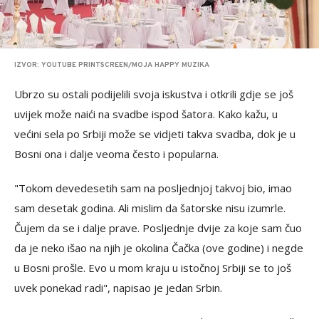
IZVOR: YOUTUBE PRINTSCREEN/MOJA HAPPY MUZIKA
Ubrzo su ostali podijelili svoja iskustva i otkrili gdje se još
uvijek može naići na svadbe ispod šatora. Kako kažu, u
većini sela po Srbiji može se vidjeti takva svadba, dok je u
Bosni ona i dalje veoma često i popularna.
"Tokom devedesetih sam na posljednjoj takvoj bio, imao
sam desetak godina. Ali mislim da šatorske nisu izumrle.
Čujem da se i dalje prave. Posljednje dvije za koje sam čuo
da je neko išao na njih je okolina Čačka (ove godine) i negde
u Bosni prošle. Evo u mom kraju u istočnoj Srbiji se to još
uvek ponekad radi", napisao je jedan Srbin.