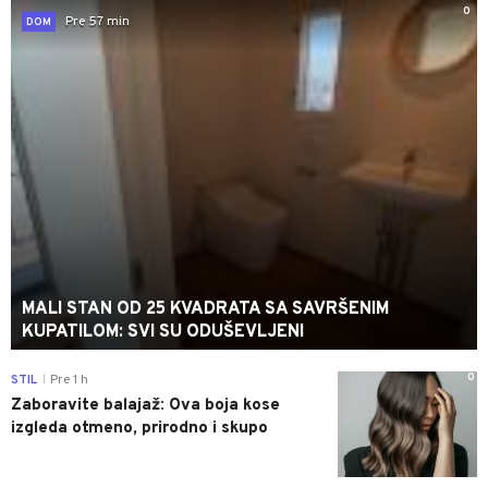
0
Pre 57 min
DOM
MALI STAN OD 25 KVADRATA SA SAVRŠENIM
KUPATILOM: SVI SU ODUŠEVLJENI
0
STIL
Pre 1 h
|
Zaboravite balajaž: Ova boja kose
izgleda otmeno, prirodno i skupo