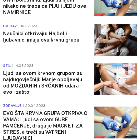
ovim bolestima: Ljudi sa njom
nikako ne treba da PIJU i JEDU ove
NAMIRNICE
0
LJUBAV
10.11.2023.
|
Naučnici otkrivaju: Najbolji
ljubavnici imaju ovu krvnu grupu
0
STIL
14.05.2023.
|
Ljudi sa ovom krvnom grupom su
najdugovječniji: Manje oboljevaju
od MOŽDANIH i SRČANIH udara -
evo i zašto
ZDRAVLJE
20.04.2023.
|
0
EVO ŠTA KRVNA GRUPA OTKRIVA O
VAMA: Ljudi sa ovom GUBE
PAMĆENJE, druga je MAGNET ZA
STRES, a treći su VATRENI
LJUBAVNICI