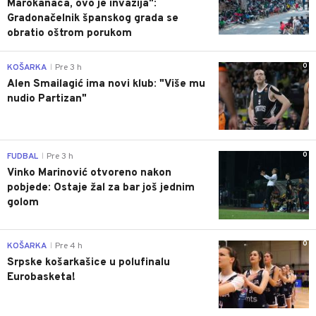
Marokanaca, ovo je invazija":
Gradonačelnik španskog grada se
obratio oštrom porukom
0
KOŠARKA
Pre 3 h
|
Alen Smailagić ima novi klub: "Više mu
nudio Partizan"
0
FUDBAL
Pre 3 h
|
Vinko Marinović otvoreno nakon
pobjede: Ostaje žal za bar još jednim
golom
0
KOŠARKA
Pre 4 h
|
Srpske košarkašice u polufinalu
Eurobasketa!