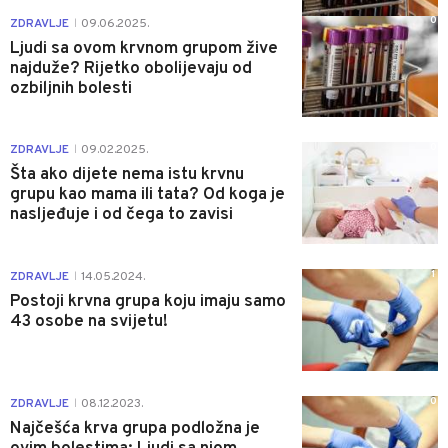
0
ZDRAVLJE
09.06.2025.
|
Ljudi sa ovom krvnom grupom žive
najduže? Rijetko obolijevaju od
ozbiljnih bolesti
0
ZDRAVLJE
09.02.2025.
|
Šta ako dijete nema istu krvnu
grupu kao mama ili tata? Od koga je
nasljeđuje i od čega to zavisi
1
ZDRAVLJE
14.05.2024.
|
Postoji krvna grupa koju imaju samo
43 osobe na svijetu!
0
ZDRAVLJE
08.12.2023.
|
Najčešća krva grupa podložna je