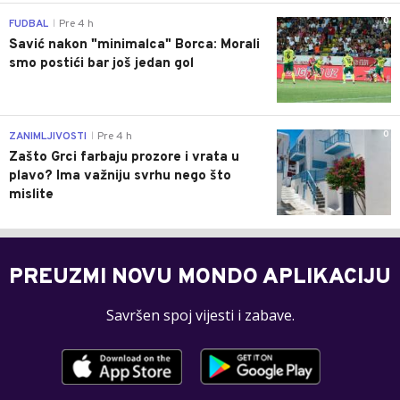
0
FUDBAL
Pre 4 h
|
Savić nakon "minimalca" Borca: Morali
smo postići bar još jedan gol
0
ZANIMLJIVOSTI
Pre 4 h
|
Zašto Grci farbaju prozore i vrata u
plavo? Ima važniju svrhu nego što
mislite
PREUZMI NOVU MONDO APLIKACIJU
Savršen spoj vijesti i zabave.