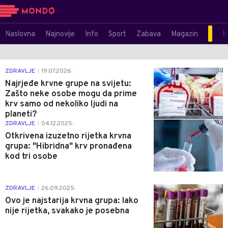
Naslovna
Najnovije
Info
Sport
Zabava
Magazin
M
0
ZDRAVLJE
19.07.2026.
|
Najrjeđe krvne grupe na svijetu:
Zašto neke osobe mogu da prime
krv samo od nekoliko ljudi na
planeti?
0
ZDRAVLJE
04.12.2025.
|
Otkrivena izuzetno rijetka krvna
grupa: "Hibridna" krv pronađena
kod tri osobe
0
ZDRAVLJE
26.09.2025.
|
Ovo je najstarija krvna grupa: Iako
nije rijetka, svakako je posebna