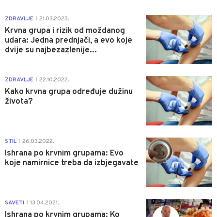
0
ZDRAVLJE
21.03.2023.
|
Krvna grupa i rizik od moždanog
udara: Jedna prednjači, a evo koje
dvije su najbezazlenije...
0
ZDRAVLJE
22.10.2022.
|
Kako krvna grupa određuje dužinu
života?
0
STIL
26.03.2022.
|
Ishrana po krvnim grupama: Evo
koje namirnice treba da izbjegavate
0
SAVETI
13.04.2021.
|
Ishrana po krvnim grupama: Ko