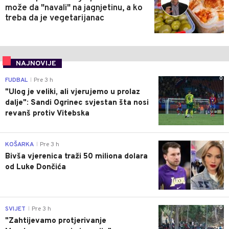
može da "navali" na jagnjetinu, a ko
treba da je vegetarijanac
NAJNOVIJE
0
FUDBAL
Pre 3 h
|
"Ulog je veliki, ali vjerujemo u prolaz
dalje": Sandi Ogrinec svjestan šta nosi
revanš protiv Vitebska
0
KOŠARKA
Pre 3 h
|
Bivša vjerenica traži 50 miliona dolara
od Luke Dončića
0
SVIJET
Pre 3 h
|
"Zahtijevamo protjerivanje