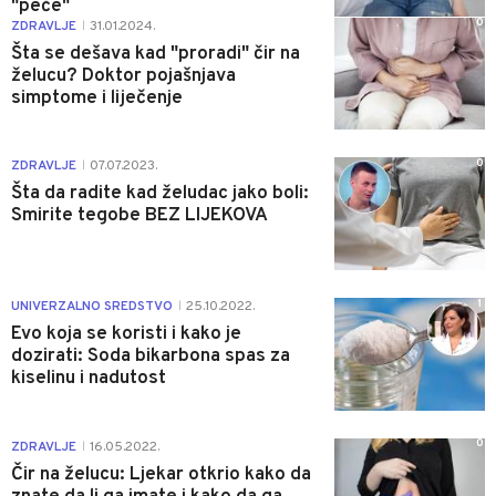
"peče"
0
ZDRAVLJE
31.01.2024.
|
Šta se dešava kad "proradi" čir na
želucu? Doktor pojašnjava
simptome i liječenje
0
ZDRAVLJE
07.07.2023.
|
Šta da radite kad želudac jako boli:
Smirite tegobe BEZ LIJEKOVA
1
UNIVERZALNO SREDSTVO
25.10.2022.
|
Evo koja se koristi i kako je
dozirati: Soda bikarbona spas za
kiselinu i nadutost
0
ZDRAVLJE
16.05.2022.
|
Čir na želucu: Ljekar otkrio kako da