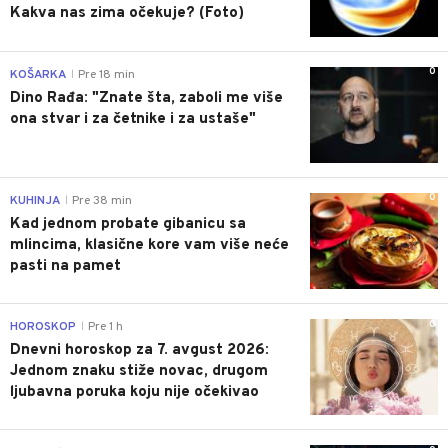
Kakva nas zima očekuje? (Foto)
0
KOŠARKA
Pre 18 min
|
Dino Rađa: "Znate šta, zaboli me više
ona stvar i za četnike i za ustaše"
0
KUHINJA
Pre 38 min
|
Kad jednom probate gibanicu sa
mlincima, klasične kore vam više neće
pasti na pamet
0
HOROSKOP
Pre 1 h
|
Dnevni horoskop za 7. avgust 2026:
Jednom znaku stiže novac, drugom
ljubavna poruka koju nije očekivao