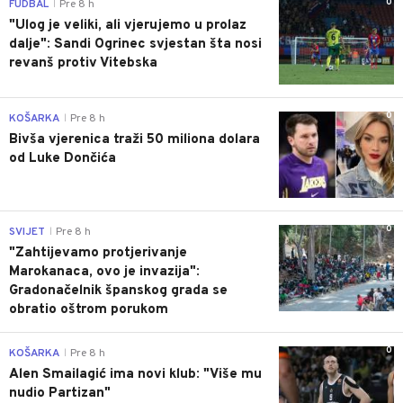
0
FUDBAL
Pre 8 h
|
"Ulog je veliki, ali vjerujemo u prolaz
dalje": Sandi Ogrinec svjestan šta nosi
revanš protiv Vitebska
0
KOŠARKA
Pre 8 h
|
Bivša vjerenica traži 50 miliona dolara
od Luke Dončića
0
SVIJET
Pre 8 h
|
"Zahtijevamo protjerivanje
Marokanaca, ovo je invazija":
Gradonačelnik španskog grada se
obratio oštrom porukom
0
KOŠARKA
Pre 8 h
|
Alen Smailagić ima novi klub: "Više mu
nudio Partizan"