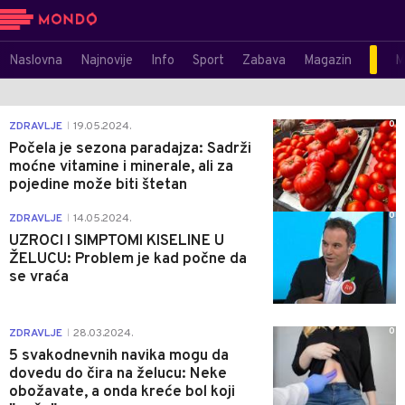
Naslovna
Najnovije
Info
Sport
Zabava
Magazin
M
0
ZDRAVLJE
19.05.2024.
|
Počela je sezona paradajza: Sadrži
moćne vitamine i minerale, ali za
pojedine može biti štetan
0
ZDRAVLJE
14.05.2024.
|
UZROCI I SIMPTOMI KISELINE U
ŽELUCU: Problem je kad počne da
se vraća
0
ZDRAVLJE
28.03.2024.
|
5 svakodnevnih navika mogu da
dovedu do čira na želucu: Neke
obožavate, a onda kreće bol koji