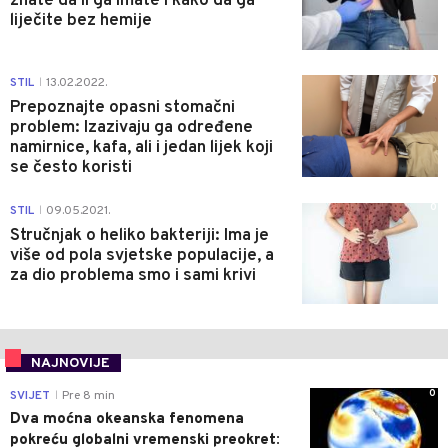
znate da li ga imate i kako da ga
liječite bez hemije
0
STIL
13.02.2022.
|
Prepoznajte opasni stomačni
problem: Izazivaju ga određene
namirnice, kafa, ali i jedan lijek koji
se često koristi
0
STIL
09.05.2021.
|
Stručnjak o heliko bakteriji: Ima je
više od pola svjetske populacije, a
za dio problema smo i sami krivi
NAJNOVIJE
0
SVIJET
Pre 8 min
|
Dva moćna okeanska fenomena
pokreću globalni vremenski preokret: