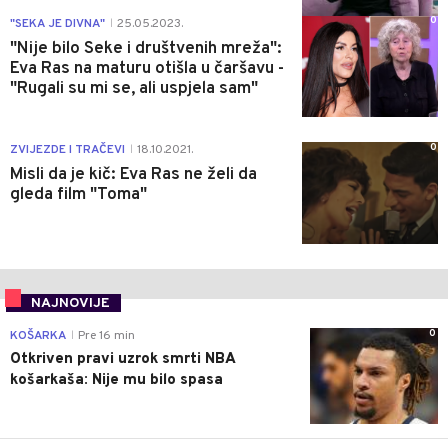
0
"SEKA JE DIVNA"
25.05.2023.
|
"Nije bilo Seke i društvenih mreža":
Eva Ras na maturu otišla u čaršavu -
"Rugali su mi se, ali uspjela sam"
0
ZVIJEZDE I TRAČEVI
18.10.2021.
|
Misli da je kič: Eva Ras ne želi da
gleda film "Toma"
NAJNOVIJE
0
KOŠARKA
Pre 16 min
|
Otkriven pravi uzrok smrti NBA
košarkaša: Nije mu bilo spasa