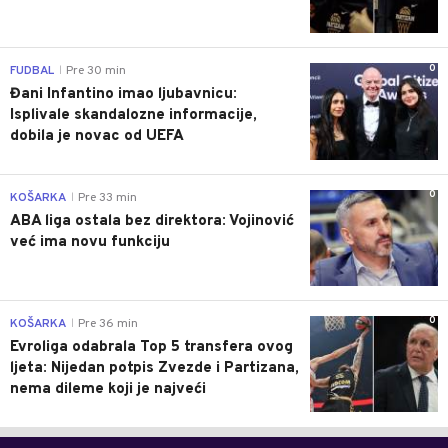
0
FUDBAL
Pre 30 min
|
Đani Infantino imao ljubavnicu:
Isplivale skandalozne informacije,
dobila je novac od UEFA
0
KOŠARKA
Pre 33 min
|
ABA liga ostala bez direktora: Vojinović
već ima novu funkciju
0
KOŠARKA
Pre 36 min
|
Evroliga odabrala Top 5 transfera ovog
ljeta: Nijedan potpis Zvezde i Partizana,
nema dileme koji je najveći