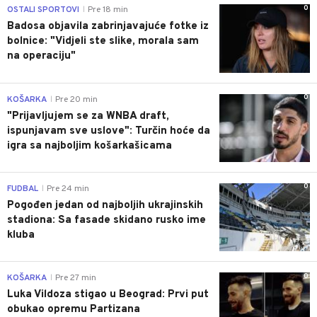
0
OSTALI SPORTOVI
Pre 18 min
|
Badosa objavila zabrinjavajuće fotke iz
bolnice: "Vidjeli ste slike, morala sam
na operaciju"
0
KOŠARKA
Pre 20 min
|
"Prijavljujem se za WNBA draft,
ispunjavam sve uslove": Turčin hoće da
igra sa najboljim košarkašicama
0
FUDBAL
Pre 24 min
|
Pogođen jedan od najboljih ukrajinskih
stadiona: Sa fasade skidano rusko ime
kluba
0
KOŠARKA
Pre 27 min
|
Luka Vildoza stigao u Beograd: Prvi put
obukao opremu Partizana