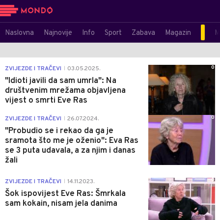
Naslovna
Najnovije
Info
Sport
Zabava
Magazin
M
0
ZVIJEZDE I TRAČEVI
03.05.2025.
|
"Idioti javili da sam umrla": Na
društvenim mrežama objavljena
vijest o smrti Eve Ras
0
ZVIJEZDE I TRAČEVI
26.07.2024.
|
"Probudio se i rekao da ga je
sramota što me je oženio": Eva Ras
se 3 puta udavala, a za njim i danas
žali
0
ZVIJEZDE I TRAČEVI
14.11.2023.
|
Šok ispovijest Eve Ras: Šmrkala
sam kokain, nisam jela danima