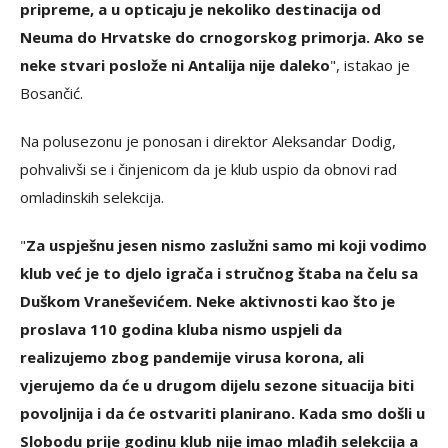
pripreme, a u opticaju je nekoliko destinacija od
Neuma do Hrvatske do crnogorskog primorja. Ako se
neke stvari poslože ni Antalija nije daleko
", istakao je
Bosančić.
Na polusezonu je ponosan i direktor Aleksandar Dodig,
pohvalivši se i činjenicom da je klub uspio da obnovi rad
omladinskih selekcija.
"
Za uspješnu jesen nismo zaslužni samo mi koji vodimo
klub već je to djelo igrača i stručnog štaba na čelu sa
Duškom Vraneševićem. Neke aktivnosti kao što je
proslava 110 godina kluba nismo uspjeli da
realizujemo zbog pandemije virusa korona, ali
vjerujemo da će u drugom dijelu sezone situacija biti
povoljnija i da će ostvariti planirano. Kada smo došli u
Slobodu prije godinu klub nije imao mlađih selekcija a