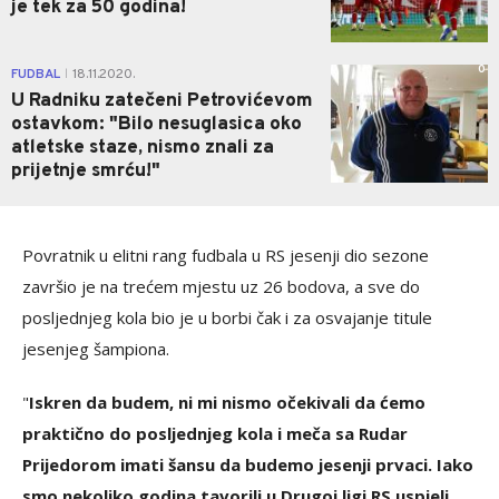
je tek za 50 godina!
0
FUDBAL
18.11.2020.
|
U Radniku zatečeni Petrovićevom
ostavkom: "Bilo nesuglasica oko
atletske staze, nismo znali za
prijetnje smrću!"
Povratnik u elitni rang fudbala u RS jesenji dio sezone
završio je na trećem mjestu uz 26 bodova, a sve do
posljednjeg kola bio je u borbi čak i za osvajanje titule
jesenjeg šampiona.
"
Iskren da budem, ni mi nismo očekivali da ćemo
praktično do posljednjeg kola i meča sa Rudar
Prijedorom imati šansu da budemo jesenji prvaci. Iako
smo nekoliko godina tavorili u Drugoj ligi RS uspjeli