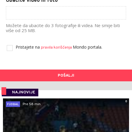
Ubacite video ili foto
Možete da ubacite do 3 fotografije ili videa. Ne smije biti
više od 25 MB.
Pristajete na
Mondo portala.
pravila korišćenja
POŠALJI
NAJNOVIJE
0
Pre 58 min
FUDBAL