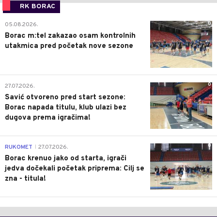
RK BORAC
0
05.08.2026.
Borac m:tel zakazao osam kontrolnih
utakmica pred početak nove sezone
0
27.07.2026.
Savić otvoreno pred start sezone:
Borac napada titulu, klub ulazi bez
dugova prema igračima!
0
RUKOMET
27.07.2026.
|
Borac krenuo jako od starta, igrači
jedva dočekali početak priprema: Cilj se
zna - titula!