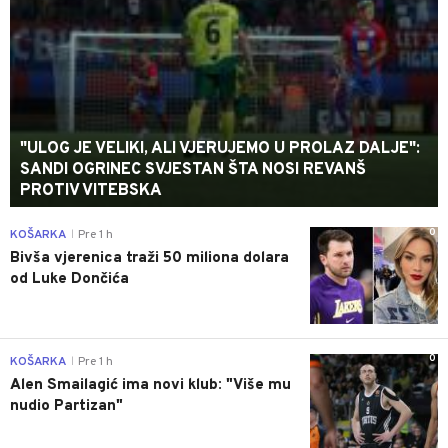
"ULOG JE VELIKI, ALI VJERUJEMO U PROLAZ DALJE":
SANDI OGRINEC SVJESTAN ŠTA NOSI REVANŠ
PROTIV VITEBSKA
0
KOŠARKA
Pre 1 h
|
Bivša vjerenica traži 50 miliona dolara
od Luke Dončića
0
KOŠARKA
Pre 1 h
|
Alen Smailagić ima novi klub: "Više mu
nudio Partizan"