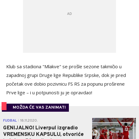
Klub sa stadiona "Mlakve" se prošle sezone takmičio u
zapadnoj grupi Druge lige Republike Srpske, dok je pred
početak ove dobio pozivnicu FS RS za popunu proširene
Prve lige – i u potpunosti ju je opravdao!
MOŽDA ĆE VAS ZANIMATI
0
FUDBAL
18.11.2020.
|
GENIJALNO! Liverpul izgradio
VREMENSKU KAPSULU, otvoriće