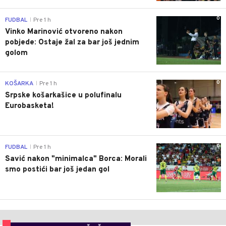
0
FUDBAL
Pre 1 h
|
Vinko Marinović otvoreno nakon
pobjede: Ostaje žal za bar još jednim
golom
0
KOŠARKA
Pre 1 h
|
Srpske košarkašice u polufinalu
Eurobasketa!
0
FUDBAL
Pre 1 h
|
Savić nakon "minimalca" Borca: Morali
smo postići bar još jedan gol