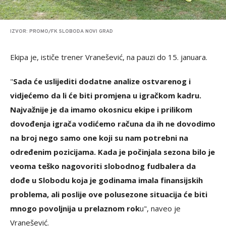
IZVOR: PROMO/FK SLOBODA NOVI GRAD
Ekipa je, ističe trener Vranešević, na pauzi do 15. januara.
"
Sada će uslijediti dodatne analize ostvarenog i
vidjećemo da li će biti promjena u igračkom kadru.
Najvažnije je da imamo okosnicu ekipe i prilikom
dovođenja igrača vodićemo računa da ih ne dovodimo
na broj nego samo one koji su nam potrebni na
određenim pozicijama. Kada je počinjala sezona bilo je
veoma teško nagovoriti slobodnog fudbalera da
dođe u Slobodu koja je godinama imala finansijskih
problema, ali poslije ove polusezone situacija će biti
mnogo povoljnija u prelaznom rok
u", naveo je
Vranešević.