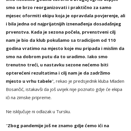
smo se brzo reorganizovati i praktično za samo
mjesec oformiti ekipu koja je opravdala povjerenje, ali
i bila jedna od najprijatnijih iznenađenja dosadašnjeg
prvenstva. Kada je sezona počela, prvenstveni cilj
nam je bio da klub pokušamo sa tradicijom od 110
godina vratimo na mjesto koje mu pripada i mislim da
smo na dobrom putu da to uradimo. Iako smo
trenutno treći, u nastavku sezone nećemo biti
opterećeni rezultatima i cilj nam je da zadržimo
mjesto u vrhu tabele
", rekao je predsjednik kluba Mladen
Bosančić, istakavši da još uvijek nije poznato gdje će ekipa
ići na zimske pripreme.
Ne isključuje ni odlazak u Tursku.
"
Zbog pandemije još ne znamo gdje ćemo ići na