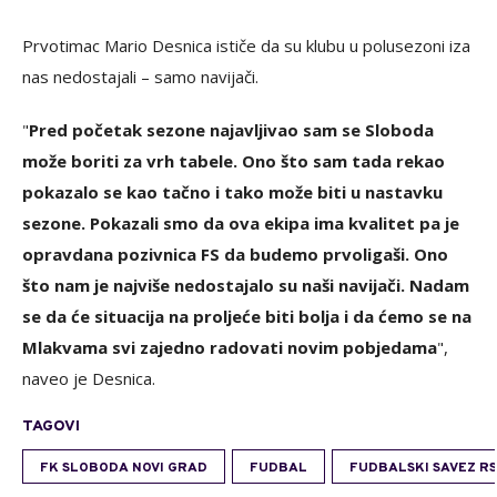
Prvotimac Mario Desnica ističe da su klubu u polusezoni iza
nas nedostajali – samo navijači.
"
Pred početak sezone najavljivao sam se Sloboda
može boriti za vrh tabele. Ono što sam tada rekao
pokazalo se kao tačno i tako može biti u nastavku
sezone. Pokazali smo da ova ekipa ima kvalitet pa je
opravdana pozivnica FS da budemo prvoligaši. Ono
što nam je najviše nedostajalo su naši navijači. Nadam
se da će situacija na proljeće biti bolja i da ćemo se na
Mlakvama svi zajedno radovati novim pobjedama
",
naveo je Desnica.
TAGOVI
FK SLOBODA NOVI GRAD
FUDBAL
FUDBALSKI SAVEZ RS