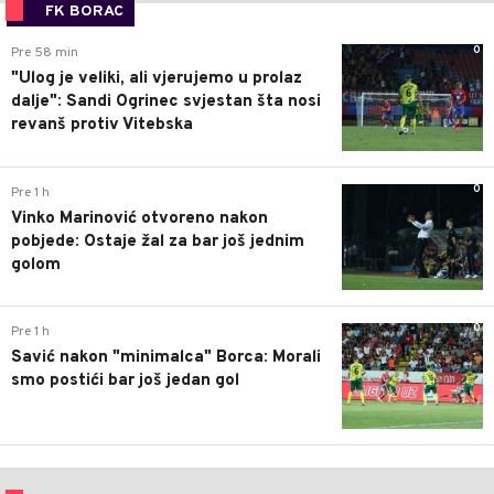
FK BORAC
0
Pre 58 min
"Ulog je veliki, ali vjerujemo u prolaz
dalje": Sandi Ogrinec svjestan šta nosi
revanš protiv Vitebska
0
Pre 1 h
Vinko Marinović otvoreno nakon
pobjede: Ostaje žal za bar još jednim
golom
0
Pre 1 h
Savić nakon "minimalca" Borca: Morali
smo postići bar još jedan gol