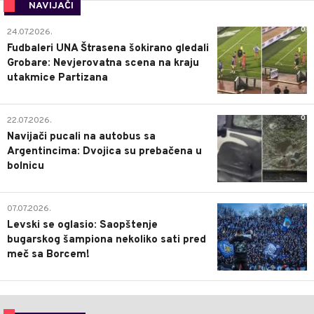
NAVIJAČI
0
24.07.2026.
Fudbaleri UNA Štrasena šokirano gledali
Grobare: Nevjerovatna scena na kraju
utakmice Partizana
0
22.07.2026.
Navijači pucali na autobus sa
Argentincima: Dvojica su prebačena u
bolnicu
1
07.07.2026.
Levski se oglasio: Saopštenje
bugarskog šampiona nekoliko sati pred
meč sa Borcem!