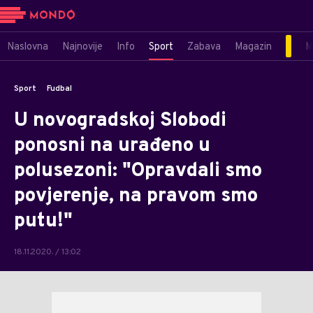
Naslovna
Najnovije
Info
Sport
Zabava
Magazin
M
Sport
Fudbal
U novogradskoj Slobodi
ponosni na urađeno u
polusezoni: "Opravdali smo
povjerenje, na pravom smo
putu!"
18.11.2020. / 13:02