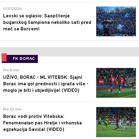
1
07.07.2026.
Levski se oglasio: Saopštenje
bugarskog šampiona nekoliko sati pred
meč sa Borcem!
FK BORAC
0
Pre 8 min
UŽIVO, BORAC - ML VITEBSK: Sjajni
Borac ima gol prednosti i igrača više -
moglo je biti i ubjedljivije! (VIDEO)
0
Pre 22 min
Borac vodi protiv Vitebska:
Fenomenalan pas Hrelje i vrhunska
egzekucija Savića! (VIDEO)