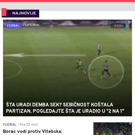
NAJNOVIJE
0
Pre 5 min
FUDBAL
ŠTA URADI DEMBA SEK? SEBIČNOST KOŠTALA
PARTIZAN, POGLEDAJTE ŠTA JE URADIO U "2 NA 1"
0
FUDBAL
Pre 22 min
|
Borac vodi protiv Vitebska: