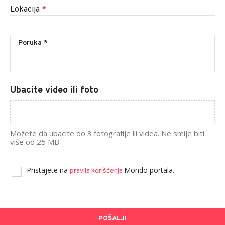
Lokacija
*
Ubacite video ili foto
Možete da ubacite do 3 fotografije ili videa. Ne smije biti
više od 25 MB.
Pristajete na
Mondo portala.
pravila korišćenja
POŠALJI