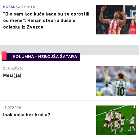
0
KOŠARKA
Pre 1 h
|
"Bio sam kod kuće kada su se oprostili
od mene": Kenan otvorio dušu o
odlasku iz Zvezde
KOLUMNA - NEBOJŠA ŠATARA
0
23.07.2026.
Mesi(ja)
2
15.07.2026.
Ipak valja bez kralja?