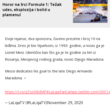
Horor na trci Formule 1: Težak
udes, eksplozija i bolid u
plamenu!
Dvije nijanse, dva sponzora, čuveno prezime i broj 10 na
leđima. Dres je bio Njuelsom, iz 1993. godine, a nosio ga je
Lionel Mesi. Identično kao što ga je te godine za tim iz
Rosarija, Mesijevog rodnog grada, nosio Dijego Maradona.
Messi dedicates his goal to the late Diego Armando
Maradona. ‍♂️
https://t.co/qTyciS8dMP
#LaLigaFanCam
pic.twitter.com/D0C
November 29, 2020
— LaLigaTV (@LaLigaTV)