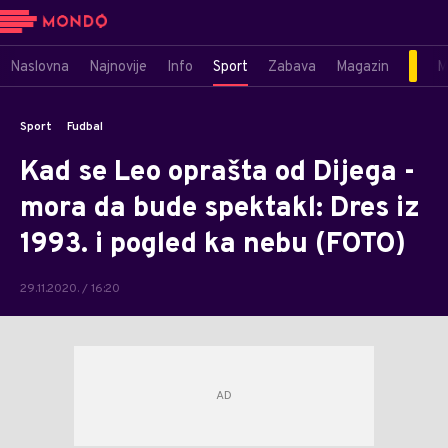
Naslovna
Najnovije
Info
Sport
Zabava
Magazin
M
Sport
Fudbal
Kad se Leo oprašta od Dijega -
mora da bude spektakl: Dres iz
1993. i pogled ka nebu (FOTO)
29.11.2020. / 16:20