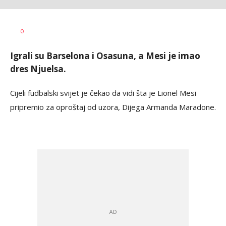
Dragan
AUTOR
0
Šutvić
Igrali su Barselona i Osasuna, a Mesi je imao
dres Njuelsa.
Cijeli fudbalski svijet je čekao da vidi šta je Lionel Mesi
pripremio za oproštaj od uzora, Dijega Armanda Maradone.