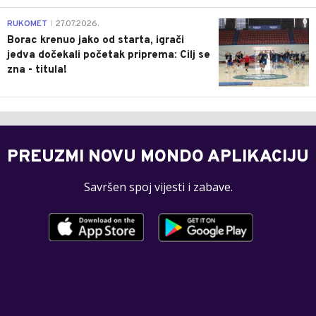
0
RUKOMET
27.07.2026.
|
Borac krenuo jako od starta, igrači
jedva dočekali početak priprema: Cilj se
zna - titula!
PREUZMI NOVU MONDO APLIKACIJU
Savršen spoj vijesti i zabave.