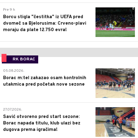
0
Pre 9 h
Borcu stigla "čestitka" iz UEFA pred
dvomeč sa Bjelorusima: Crveno-plavi
moraju da plate 12.750 evra!
RK BORAC
0
05.08.2026.
Borac m:tel zakazao osam kontrolnih
utakmica pred početak nove sezone
0
27.07.2026.
Savić otvoreno pred start sezone:
Borac napada titulu, klub ulazi bez
dugova prema igračima!