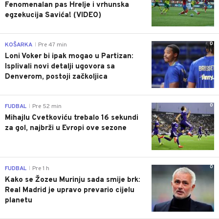
Fenomenalan pas Hrelje i vrhunska
egzekucija Savića! (VIDEO)
0
KOŠARKA
Pre 47 min
|
Loni Voker bi ipak mogao u Partizan:
Isplivali novi detalji ugovora sa
Denverom, postoji začkoljica
0
FUDBAL
Pre 52 min
|
Mihajlu Cvetkoviću trebalo 16 sekundi
za gol, najbrži u Evropi ove sezone
0
FUDBAL
Pre 1 h
|
Kako se Žozeu Murinju sada smije brk:
Real Madrid je upravo prevario cijelu
planetu