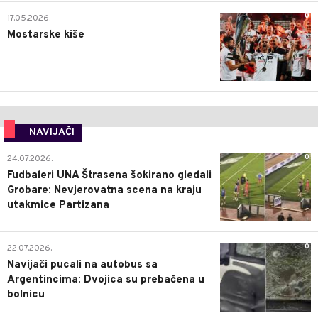
0
17.05.2026.
Mostarske kiše
NAVIJAČI
0
24.07.2026.
Fudbaleri UNA Štrasena šokirano gledali
Grobare: Nevjerovatna scena na kraju
utakmice Partizana
0
22.07.2026.
Navijači pucali na autobus sa
Argentincima: Dvojica su prebačena u
bolnicu