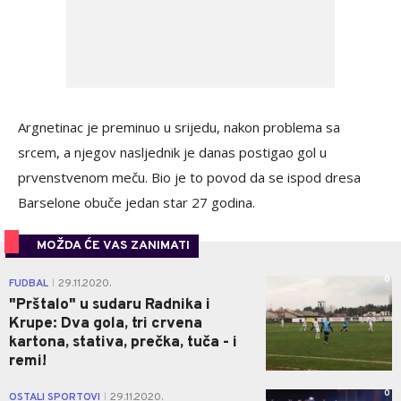
Argnetinac je preminuo u srijedu, nakon problema sa
srcem, a njegov nasljednik je danas postigao gol u
prvenstvenom meču. Bio je to povod da se ispod dresa
Barselone obuče jedan star 27 godina.
MOŽDA ĆE VAS ZANIMATI
0
FUDBAL
29.11.2020.
|
"Prštalo" u sudaru Radnika i
Krupe: Dva gola, tri crvena
kartona, stativa, prečka, tuča - i
remi!
0
OSTALI SPORTOVI
29.11.2020.
|