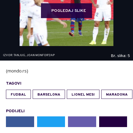
POGLEDAJ SLIKE
IZVOR: TANJUG, JOAN MONFORT/AP
Br. slika: 5
(mondo.rs)
TAGOVI
FUDBAL
BARSELONA
LIONEL MESI
MARADONA
PODIJELI