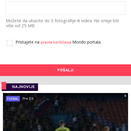
Možete da ubacite do 3 fotografije ili videa. Ne smije biti
više od 25 MB.
Pristajete na
Mondo portala.
pravila korišćenja
POŠALJI
NAJNOVIJE
0
Pre 3 h
FUDBAL