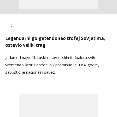
Nebojša
AUTOR
0
Šatara
Legendarni golgeter doneo trofej Sovjetima,
ostavio veliki trag
Jedan od najvećih ruskih i sovjetskih fudbalera svih
vremena Viktor Ponedeljnik preminuo je u 84. godini,
saopštio je nacionalni savez.