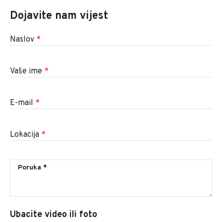
Dojavite nam vijest
Naslov
*
Vaše ime
*
E-mail
*
Lokacija
*
Ubacite video ili foto