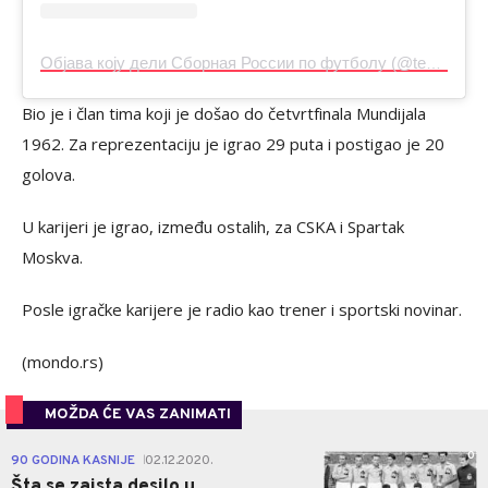
Објава коју дели Сборная России по футболу (@teamrussia)
Bio je i član tima koji je došao do četvrtfinala Mundijala
1962. Za reprezentaciju je igrao 29 puta i postigao je 20
golova.
U karijeri je igrao, između ostalih, za CSKA i Spartak
Moskva.
Posle igračke karijere je radio kao trener i sportski novinar.
(mondo.rs)
MOŽDA ĆE VAS ZANIMATI
0
90 GODINA KASNIJE
02.12.2020.
|
Šta se zaista desilo u