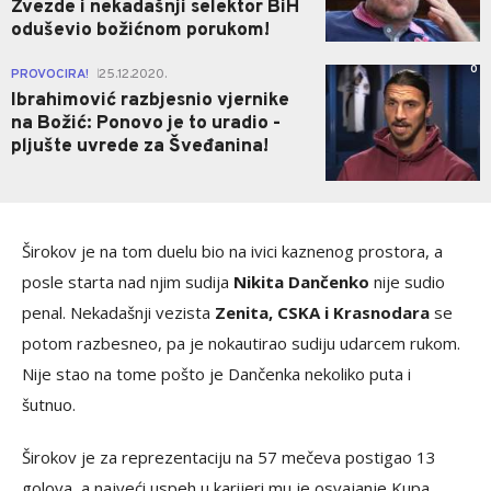
Zvezde i nekadašnji selektor BiH
oduševio božićnom porukom!
0
PROVOCIRA!
25.12.2020.
|
Ibrahimović razbjesnio vjernike
na Božić: Ponovo je to uradio -
pljušte uvrede za Šveđanina!
Širokov je na tom duelu bio na ivici kaznenog prostora, a
posle starta nad njim sudija
Nikita Dančenko
nije sudio
penal. Nekadašnji vezista
Zenita, CSKA i Krasnodara
se
potom razbesneo, pa je nokautirao sudiju udarcem rukom.
Nije stao na tome pošto je Dančenka nekoliko puta i
šutnuo.
Širokov je za reprezentaciju na 57 mečeva postigao 13
golova, a najveći uspeh u karijeri mu je osvajanje Kupa