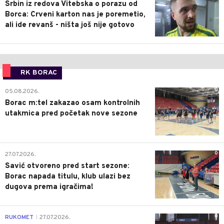
Srbin iz redova Vitebska o porazu od
Borca: Crveni karton nas je poremetio,
ali ide revanš - ništa još nije gotovo
RK BORAC
0
05.08.2026.
Borac m:tel zakazao osam kontrolnih
utakmica pred početak nove sezone
0
27.07.2026.
Savić otvoreno pred start sezone:
Borac napada titulu, klub ulazi bez
dugova prema igračima!
0
RUKOMET
27.07.2026.
|