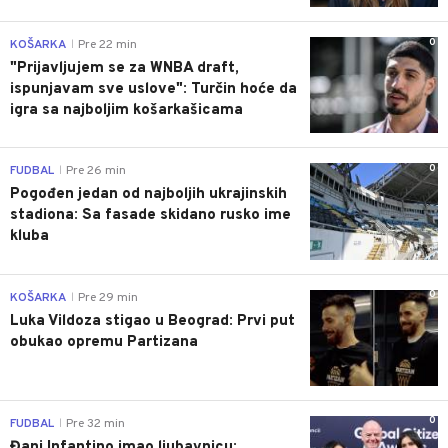
0
KOŠARKA
Pre 22 min
|
"Prijavljujem se za WNBA draft,
ispunjavam sve uslove": Turčin hoće da
igra sa najboljim košarkašicama
0
FUDBAL
Pre 26 min
|
Pogođen jedan od najboljih ukrajinskih
stadiona: Sa fasade skidano rusko ime
kluba
0
KOŠARKA
Pre 29 min
|
Luka Vildoza stigao u Beograd: Prvi put
obukao opremu Partizana
0
FUDBAL
Pre 32 min
|
Đani Infantino imao ljubavnicu: