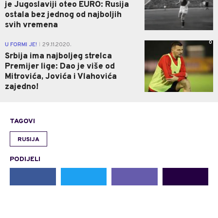
je Jugoslaviji oteo EURO: Rusija
ostala bez jednog od najboljih
svih vremena
0
U FORMI JE!
29.11.2020.
|
Srbija ima najboljeg strelca
Premijer lige: Dao je više od
Mitrovića, Jovića i Vlahovića
zajedno!
TAGOVI
RUSIJA
PODIJELI