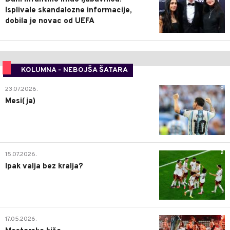
Isplivale skandalozne informacije,
dobila je novac od UEFA
KOLUMNA - NEBOJŠA ŠATARA
0
23.07.2026.
Mesi(ja)
2
15.07.2026.
Ipak valja bez kralja?
0
17.05.2026.