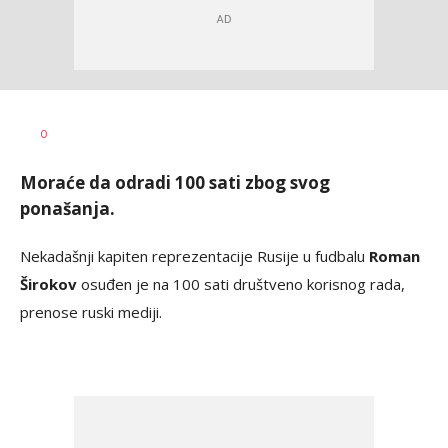
Bojan
AUTOR
0
Jakovljević
Moraće da odradi 100 sati zbog svog
ponašanja.
Nekadašnji kapiten reprezentacije Rusije u fudbalu
Roman
Širokov
osuđen je na 100 sati društveno korisnog rada,
prenose ruski mediji.