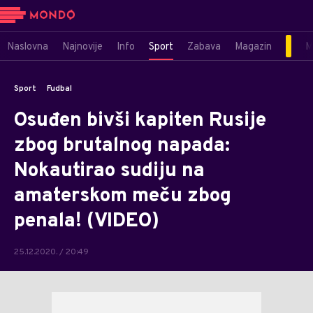
Naslovna
Najnovije
Info
Sport
Zabava
Magazin
M
Sport
Fudbal
Osuđen bivši kapiten Rusije
zbog brutalnog napada:
Nokautirao sudiju na
amaterskom meču zbog
penala! (VIDEO)
25.12.2020. / 20:49