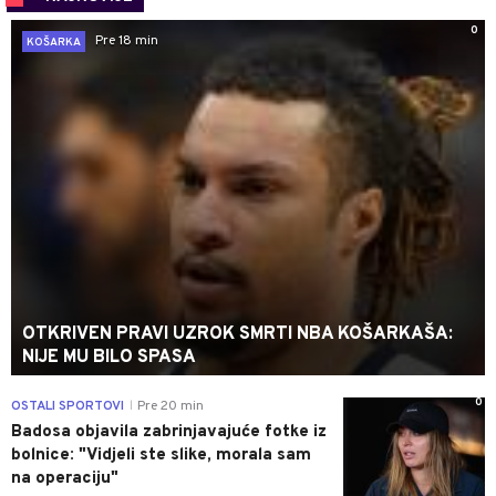
0
Pre 18 min
KOŠARKA
OTKRIVEN PRAVI UZROK SMRTI NBA KOŠARKAŠA:
NIJE MU BILO SPASA
0
OSTALI SPORTOVI
Pre 20 min
|
Badosa objavila zabrinjavajuće fotke iz
bolnice: "Vidjeli ste slike, morala sam
na operaciju"