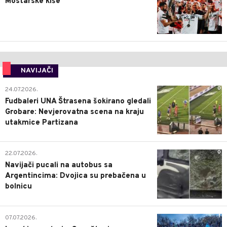
Mostarske kiše
NAVIJAČI
0
24.07.2026.
Fudbaleri UNA Štrasena šokirano gledali
Grobare: Nevjerovatna scena na kraju
utakmice Partizana
0
22.07.2026.
Navijači pucali na autobus sa
Argentincima: Dvojica su prebačena u
bolnicu
1
07.07.2026.