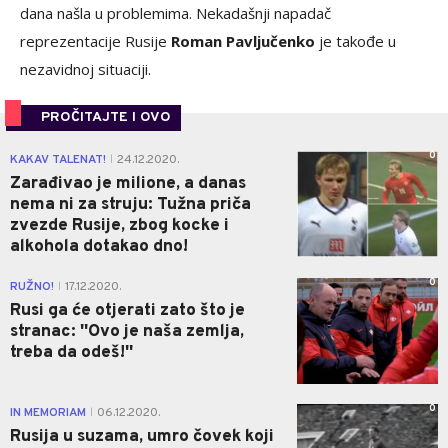
dana našla u problemima. Nekadašnji napadač
reprezentacije Rusije
Roman Pavljučenko
je takođe u
nezavidnoj situaciji.
PROČITAJTE I OVO
0
KAKAV TALENAT!
24.12.2020.
|
Zarađivao je milione, a danas
nema ni za struju: Tužna priča
zvezde Rusije, zbog kocke i
alkohola dotakao dno!
0
RUŽNO!
17.12.2020.
|
Rusi ga će otjerati zato što je
stranac: ''Ovo je naša zemlja,
treba da odeš!''
0
IN MEMORIAM
06.12.2020.
|
Rusija u suzama, umro čovek koji