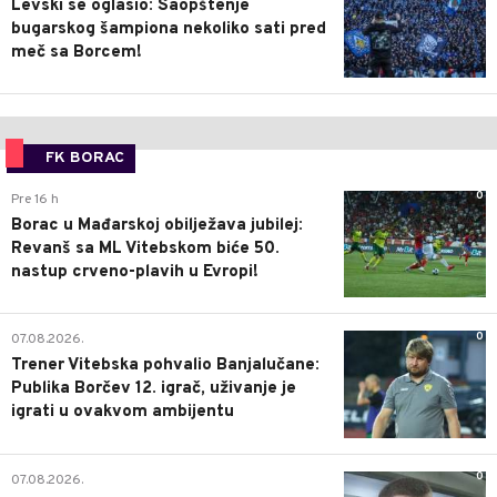
Levski se oglasio: Saopštenje
bugarskog šampiona nekoliko sati pred
meč sa Borcem!
FK BORAC
0
Pre 16 h
Borac u Mađarskoj obilježava jubilej:
Revanš sa ML Vitebskom biće 50.
nastup crveno-plavih u Evropi!
0
07.08.2026.
Trener Vitebska pohvalio Banjalučane:
Publika Borčev 12. igrač, uživanje je
igrati u ovakvom ambijentu
0
07.08.2026.