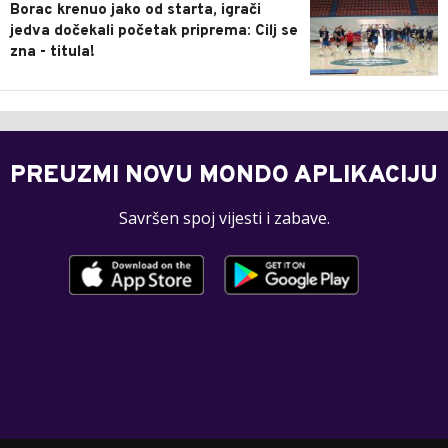
Borac krenuo jako od starta, igrači
jedva dočekali početak priprema: Cilj se
zna - titula!
PREUZMI NOVU MONDO APLIKACIJU
Savršen spoj vijesti i zabave.