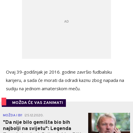
Ovaj 39-godišnjak je 2016. godine završio fudbalsku
karijeru, a sada će morati da odradi kaznu zbog napada na
sudiju na jednom amaterskom meču.
MOŽDA ĆE VAS ZANIMATI
0
MOŽDA I BI!
25.12.2020.
|
"Da nije bilo gemišta bio bih
najbolji na svijetu": Legenda